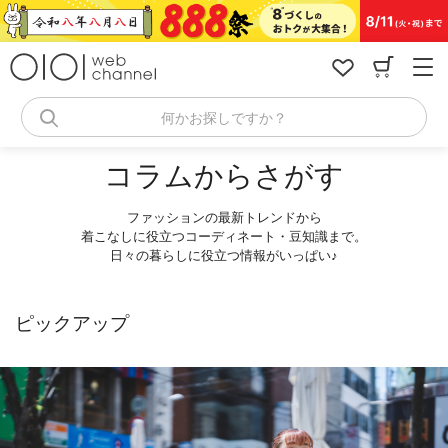
コ
ン
テ
ン
ツ
へ
何かお探しですか？
ス
キ
コラムからさがす
ッ
プ
ファッションの最新トレンドから
着こなしに役立つコーディネート・豆知識まで。
日々の暮らしに役立つ情報がいっぱい♪
ピックアップ