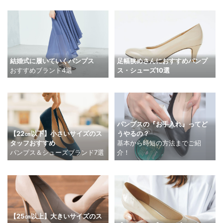
結婚式に履いていくパンプス
足幅狭めさんにおすすめパンプ
おすすめブランド4選
ス・シューズ10選
パンプスの『お手入れ』ってど
【22㎝以下】小さいサイズのス
うやるの？
タッフおすすめ
基本から時短の方法までご紹
パンプス＆シューズブランド7選
介！
【25㎝以上】大きいサイズのス