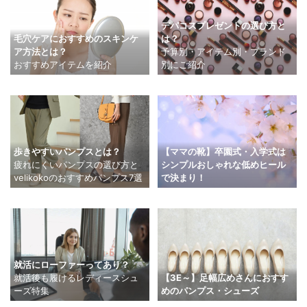
デパコスプレゼントの選び方と
は？
毛穴ケアにおすすめのスキンケ
予算別・アイテム別・ブランド
ア方法とは？
別にご紹介
おすすめアイテムを紹介
【ママの靴】卒園式・入学式は
歩きやすいパンプスとは？
シンプルおしゃれな低めヒール
疲れにくいパンプスの選び方と
で決まり！
velikokoのおすすめパンプス7選
就活にローファーってあり？
就活後も履けるレディースシュ
【3E～】足幅広めさんにおすす
ーズ特集
めのパンプス・シューズ