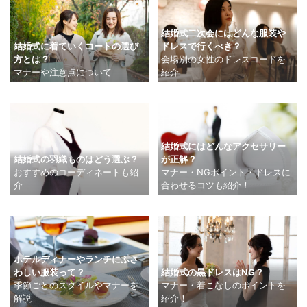
結婚式二次会にはどんな服装や
結婚式に着ていくコートの選び
ドレスで行くべき？
方とは？
会場別の女性のドレスコードを
マナーや注意点について
紹介
結婚式にはどんなアクセサリー
結婚式の羽織ものはどう選ぶ？
が正解？
おすすめのコーディネートも紹
マナー・NGポイント・ドレスに
介
合わせるコツも紹介！
ホテルディナーやランチにふさ
わしい服装って？
結婚式の黒ドレスはNG？
季節ごとのスタイルやマナーを
マナー・着こなしのポイントを
解説
紹介！