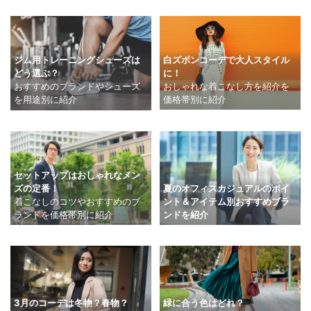
白ズボンコーデで大人スタイル
ジム用トレーニングシューズは
に！
どう選ぶ？
おしゃれな着こなし方を紹介を
おすすめのブランドやシューズ
価格帯別に紹介
を用途別に紹介
セットアップはおしゃれなメン
夏のオフィスカジュアルのポイ
ズの定番！
ント＆アイテム別おすすめブラ
着こなしのコツやおすすめのブ
ンドを紹介
ランドを価格帯別に紹介
緑に合う色はどれ？
3月のコーデは冬物？春物？