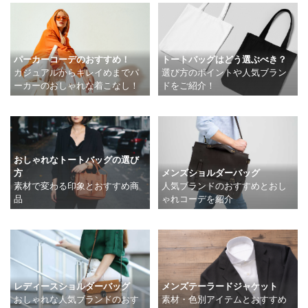
トートバッグはどう選ぶべき？
パーカーコーデのおすすめ！
選び方のポイントや人気ブラン
カジュアルからキレイめまでパ
ドをご紹介！
ーカーのおしゃれな着こなし！
おしゃれなトートバッグの選び
方
メンズショルダーバッグ
素材で変わる印象とおすすめ商
人気ブランドのおすすめとおし
品
ゃれコーデを紹介
レディースショルダーバッグ
メンズテーラードジャケット
おしゃれな人気ブランドのおす
素材・色別アイテムとおすすめ