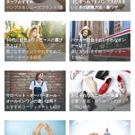
タッフおすすめ
【しまった！】パンプスが大き
パンプス＆シューズブランド7選
いときの調整方法・裏ワザ
30代に似合うワンピースの選び
パーカーに合うおしゃれなイン
方とは？
ナーは？
着こなすポイントやおすすめコ
選び方やおすすめコーディネー
ーディネートを紹介
トを紹介
サロペット・オーバーオール・
おしゃれなスニーカー18選！
オールインワンの違いは何？
定番・厚底・ローカットのタイ
おすすめコーディネートも紹介
プ別に紹介