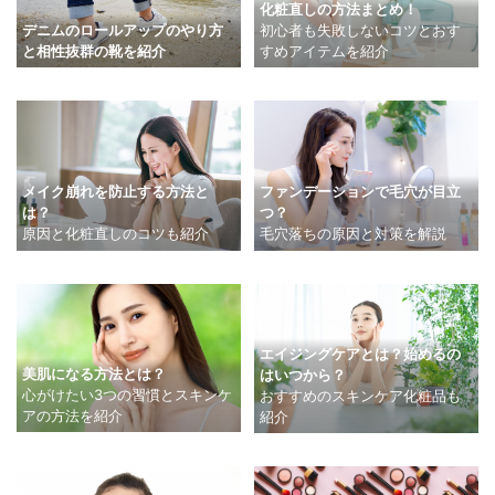
化粧直しの方法まとめ！
デニムのロールアップのやり方
初心者も失敗しないコツとおす
と相性抜群の靴を紹介
すめアイテムを紹介
メイク崩れを防止する方法と
ファンデーションで毛穴が目立
は？
つ？
原因と化粧直しのコツも紹介
毛穴落ちの原因と対策を解説
エイジングケアとは？始めるの
美肌になる方法とは？
はいつから？
心がけたい3つの習慣とスキンケ
おすすめのスキンケア化粧品も
アの方法を紹介
紹介