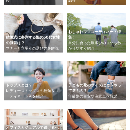
紹介
授
おしゃれママコーディネート特
結婚式に参列する際の50代女性
集！
の服装は？
自分に合った服選びのコツもわ
マナーと立場別の選び方を解説
かりやすく紹介
トップスとは？
子どもの靴のサイズはどうやっ
レディーストップスの種類＆コ
て選ぶの？
ーディネート例を紹介
年齢別の目安や注意点を解説！
オフィスカジュアルで避けるべ