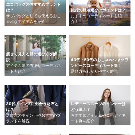
エコバッグのおすすめブランド
は？
旅行の服装選びのポイントは？
サブバッグとしても使えるおし
おすすめコーディネートも紹
ゃれなアイテムを紹介
介！
痩せて見える服の選び方を解
40代・50代のおしゃれシャツワ
説！
ンピースコーディネート集！
アイテム別の着痩せコーディネ
選び方もわかりやすく解説
ートも紹介
30代のメンズに似合う財布と
レディーススーツのインナーは
は？
どう選ぶ？
選び方のポイントやおすすめブ
おすすめアイテムやコーディネ
ランドを解説
ート例を紹介