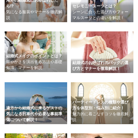
海外の結婚式にお呼ばれした
ら!?
セレモニースーツとは？
気になる服装やマナーを徹底解
シーンに合った選び方やフォー
説
マルスーツとの違いを解説！
結婚式メイクのポイントとは？
華やかさを演出する方法や基礎
結婚式のお呼ばれのバッグの選
知識、マナーを解説
び方とマナーを徹底解説！
パーティードレスの種類や選び
遠方から結婚式に来るゲストの
方を体型別・悩み別に紹介！
気になるお車代や必要な事前準
魅力的に着こなすコツを徹底解
備について解説！
説