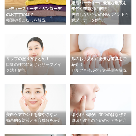
婚活パーティーに最適な服装を
レディースカーディガンコーデ
年代や季節別に解説！
のおすすめは？
失敗しないためのNGポイントも
種類や着こなしを解説
解説！ナーを解説！
リップの塗り方まとめ！
爪のお手入れに必要な道具をご
口紅の種類に応じたリップメイ
紹介！
ク法も解説
セルフネイルケアの手順も解説
美白ケアでシミを増やさない
ほうれい線が目立つのはなぜ？
効果的な対策と美容成分を紹介
原因と改善のためのケアを紹介