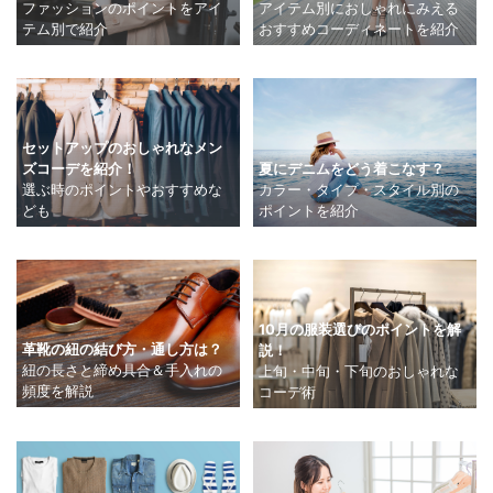
アイテム別におしゃれにみえる
ファッションのポイントをアイ
おすすめコーディネートを紹介
テム別で紹介
セットアップのおしゃれなメン
ズコーデを紹介！
夏にデニムをどう着こなす？
選ぶ時のポイントやおすすめな
カラー・タイプ・スタイル別の
ども
ポイントを紹介
10月の服装選びのポイントを解
革靴の紐の結び方・通し方は？
説！
紐の長さと締め具合＆手入れの
上旬・中旬・下旬のおしゃれな
頻度を解説
コーデ術