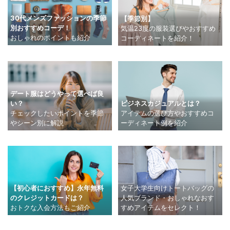
30代メンズファッションの季節
【季節別】
別おすすめコーデ！
気温23度の服装選びやおすすめ
おしゃれのポイントも紹介
コーディネートを紹介！
デート服はどうやって選べば良
い？
ビジネスカジュアルとは？
チェックしたいポイントを季節
アイテムの選び方やおすすめコ
やシーン別に解説
ーディネート例を紹介
【初心者におすすめ】永年無料
女子大学生向けトートバッグの
のクレジットカードは？
人気ブランド・おしゃれなおす
おトクな入会方法もご紹介
すめアイテムをセレクト！