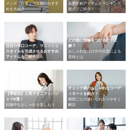
メンズ・レディース別におすす
おすすめアイテムをランキング
めを大紹介
形式でご紹介！
どの指に指輪をつけるのが正
注目の辛口コーデ、マニッシュ
解？
スタイルを完成させるおすすめ
おしゃれなつけ方や位置による
アイテムをご紹介！
意味とは
チェック柄のおしゃれなコーデ
【季節別】人気マタニティパジ
ィネートを紹介！
ャマ8選！
種類ごとの違いもわかりやすく
妊娠中もおしゃれを楽しもう
解説