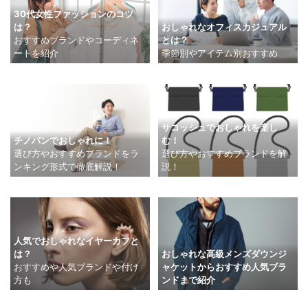
30代女性ファッションのコツ
おしゃれなオフィスカジュアル
は？
とは？
おすすめブランドやコーディネ
季節別やアイテム別おすすめ
ートを紹介
サコッシュでおしゃれを楽し
チノパンでおしゃれに！
む！
選び方やおすすめブランドをラ
選び方やおすすめブランドを解
ンキング形式で徹底解説！
説！
人気でおしゃれなイヤーカフと
は？
おしゃれな高級メンズダウンジ
おすすめや人気ブランドや付け
ャケットからおすすめ人気ブラ
方も
ンドまで紹介