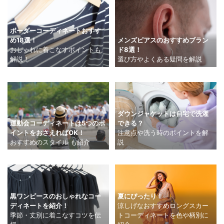
ボーダーコーディネートおすす
め18選！
メンズピアスのおすすめブラン
おしゃれに着こなすポイントも
ド8選！
解説！
選び方やよくある疑問を解説
ダウンジャケットは自宅で洗濯
運動会コーディネートは5つのポ
できる？
イントをおさえればOK！
注意点や洗う時のポイントを解
おすすめのスタイル も紹介
説
夏にぴったり！
黒ワンピースのおしゃれなコー
涼しげなおすすめロングスカー
ディネートを紹介！
トコーディネートを色や柄別に
季節・丈別に着こなすコツを伝