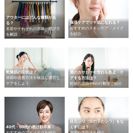
アウターにはどんな種類があ
保湿ケアでツヤ肌になれる？
る？
おすすめのスキンケア・メイク
名前やそれぞれの意味、選び方
を紹介
を解説
乾燥肌の症状は？
唇のカサカサや荒れを防止・ケ
原因や改善方法を確認し適切な
アする方法は？
ケアをしよう
乾燥の原因やNG行動をご紹介
目元シワ（目の下のシワ）をな
40代・50代の老け顔卒業！
くすには？
おすすめのアイメイクを紹介
原因や予防法を紹介