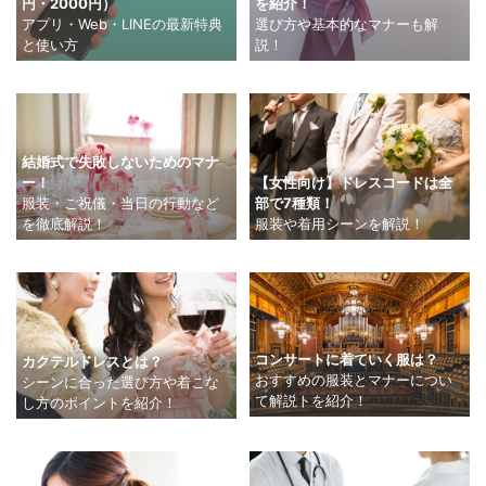
円・2000円）
を紹介！
アプリ・Web・LINEの最新特典
選び方や基本的なマナーも解
と使い方
説！
結婚式で失敗しないためのマナ
ー！
【女性向け】ドレスコードは全
服装・ご祝儀・当日の行動など
部で7種類！
を徹底解説！
服装や着用シーンを解説！
コンサートに着ていく服は？
カクテルドレスとは？
おすすめの服装とマナーについ
シーンに合った選び方や着こな
て解説トを紹介！
し方のポイントを紹介！