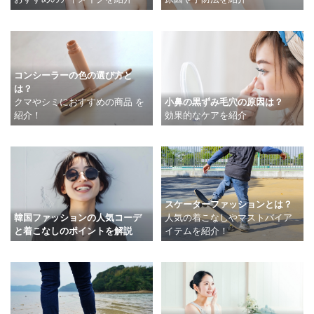
コンシーラーの色の選び方と
は？
クマやシミにおすすめの商品 を
小鼻の黒ずみ毛穴の原因は？
紹介！
効果的なケアを紹介
スケーターファッションとは？
韓国ファッションの人気コーデ
人気の着こなしやマストバイア
と着こなしのポイントを解説
イテムを紹介！