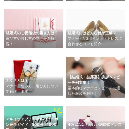
結婚式のご祝儀袋の書き方は？
結婚式にはどんな靴が正解？
選び方や渡し方のマナーを解
マナー・NGポイント・ドレスに
説！
合わせるコツも紹介！
【結婚式・披露宴】挨拶＆スピ
ふくさとは？
ーチ例文集！
マナー・包み方・選び方につい
基本的なマナーとスピーチに適
て解説します
した服装を解説！
マルイウェブチャネルのクーポ
ン完全ガイド（500円・1000
40代にふさわしい結婚式ドレス