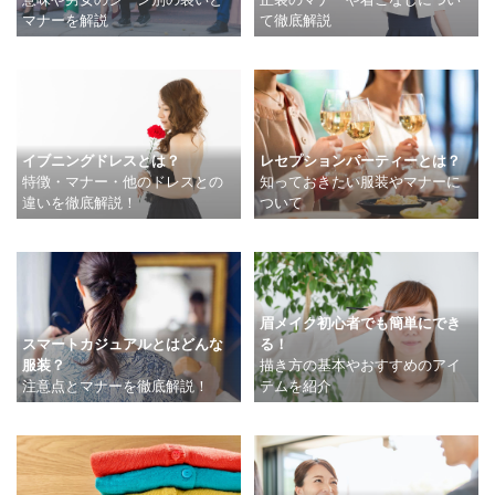
マナーを解説
て徹底解説
イブニングドレスとは？
レセプションパーティーとは？
特徴・マナー・他のドレスとの
知っておきたい服装やマナーに
違いを徹底解説！
ついて
眉メイク初心者でも簡単にでき
スマートカジュアルとはどんな
る！
服装？
描き方の基本やおすすめのアイ
注意点とマナーを徹底解説！
テムを紹介