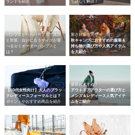
て詳しく解説！
ランドを紹介
寒さ対策も完璧！
パンプスがパカパカする！原因
秋キャンプにおすすめの服装＆
と対策、自分に合うサイズが選
持ち物の選び方や人気アイテム
べるセミオーダーパンプスと
を大紹介
は？
最新おすすめ！
【50代女性向け】大人のブラッ
アウトドアアウターの選び方と
クレディースフォーマルとは？
メンズ＆レディース人気アイテ
ポイントやおすすめ商品を紹介
ムをご紹介