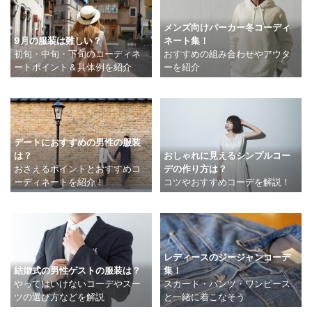
メンズ向けパーカー冬コーディ
9月の服装は難しい？
ネート集！
初旬・中旬・下旬のコーディネ
おすすめの組み合わせやアウタ
ートポイント＆具体例を紹介
ーを紹介
デートにおすすめの男性の服装
おしゃれに見えるシンプルコー
は？
デの作り方は？
おさえるポイントとおすすめコ
コツやおすすめコーデを解説！
ーディネートを紹介！
レディースのジージャンコーデ
結婚式の男性ゲストの服装は？
集！
やってはいけないコーデやスー
スカート・パンツ・ワンピース
ツの選び方などを解説
と一緒に着こなそう