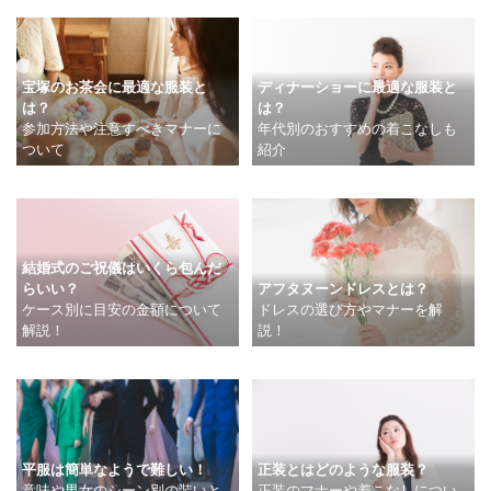
ディナーショーに最適な服装と
宝塚のお茶会に最適な服装と
は？
は？
年代別のおすすめの着こなしも
参加方法や注意すべきマナーに
紹介
ついて
結婚式のご祝儀はいくら包んだ
らいい？
アフタヌーンドレスとは？
ケース別に目安の金額について
ドレスの選び方やマナーを解
解説！
説！
平服は簡単なようで難しい！
正装とはどのような服装？
意味や男女のシーン別の装いと
正装のマナーや着こなしについ