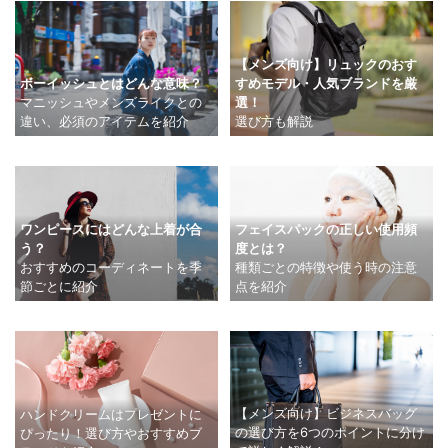
【メンズ向け】リュックのおす
すめモデル・人気ブランドを厳
ボーイッシュとはどんな意味？
選！
マニッシュやメンズライクとの
選び方も解説
違い、必須のアイテムを紹介
ワンピースにはどんな上着が合
フェイスパックの正しい使用頻
う？
度とは？
おすすめのコーディネートを季
種類ごとの特徴や使う時の注意
節ごとに紹介
点を紹介
【メンズ向け】ビジネスバッグ
ハンドクリームはプレゼントに
の選び方を6つのポイントに分け
ぴったり！選び方やおすすめブ