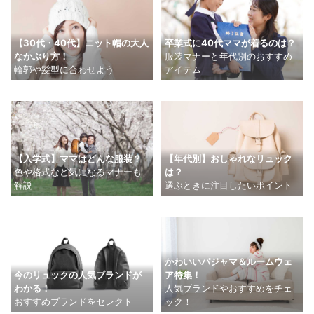
【30代・40代】ニット帽の大人
卒業式に40代ママが着るのは？
なかぶり方！
服装マナーと年代別のおすすめ
輪郭や髪型に合わせよう
アイテム
【入学式】ママはどんな服装？
【年代別】おしゃれなリュック
色や格式など気になるマナーも
は？
解説
選ぶときに注目したいポイント
かわいいパジャマ＆ルームウェ
今のリュックの人気ブランドが
ア特集！
わかる！
人気ブランドやおすすめをチェ
おすすめブランドをセレクト
ック！