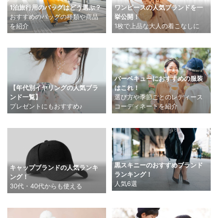
ワンピースの人気ブランドを一
1泊旅行用のバッグはどう選ぶ？
挙公開！
おすすめのバッグの種類や商品
1枚で上品な大人の着こなしに
を紹介
バーベキューにおすすめの服装
【年代別イヤリングの人気ブラ
はこれ！
ンド一覧】
選び方や季節ごとのレディース
プレゼントにもおすすめ♪
コーディネートを紹介
黒スキニーのおすすめブランド
キャップブランドの人気ランキ
ランキング！
ング！
人気6選
30代・40代からも使える