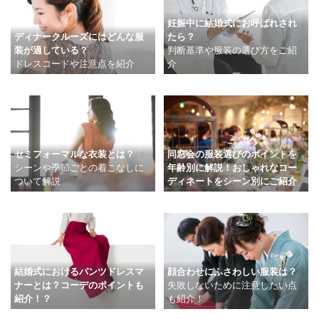
妊娠中に結婚式にお呼ばれされ
ディナークルーズにはどんな服
たら？
装が適している？
判断基準や服装の選び方をご紹
ドレスコードや注意点を紹介
介
セミフォーマルな衣装とは？
同窓会の服装選びのポイントを
シーンや季節ごとの着こなしに
年齢別に解説！おしゃれなコー
ついて解説
ディネートをシーン別にご紹介
結婚式におけるパンツドレスマ
顔合わせにふさわしい服装は？
ナーとは？コーデのポイントも
失敗しないために注意したい点
紹介！？
も紹介！