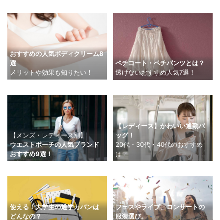
おすすめの人気ボディクリーム8
選
ペチコート・ペチパンツとは？
メリットや効果も知りたい！
透けないおすすめ人気7選！
【レディース】かわいい通勤バ
【メンズ・レディース別】
ッグ！
ウエストポーチの人気ブランド
20代・30代・40代のおすすめ
おすすめ9選！
は？
使える！大学生の通学カバンは
フェスやライブ、コンサートの
どんなの？
服装選び。