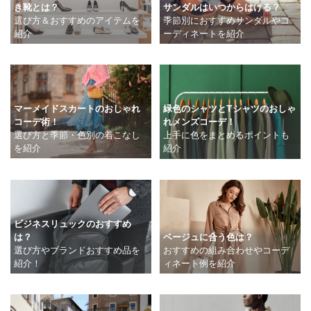
き靴とは？
サンダルはいつからはける？
選び方＆おすすめのアイテムを
季節別におすすめサンダルやコ
紹介
ーディネートを紹介
マーメイドスカートのおしゃれ
緑色のシャツとTシャツのおしゃ
コーデ術！
れメンズコーデ！
選び方と季節・色別の着こなし
上手に色をまとめるポイントも
を紹介
紹介
ビジネスリュックのおすすめ
は？
ベージュに合う色は？
選び方やブランドおすすめ品を
おすすめの組み合わせやコーデ
紹介！
ィネート例を紹介