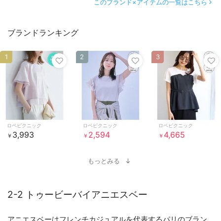
このブランド×アイテムの一覧はこちら
ブランドランキング
1
2
3
ロペピクニック
ロペピクニック
ロペピクニック
3,993
2,594
4,665
￥
￥
￥
もっとみる
2-2 トゥービーバイアニエスベー
アニエスベーはフレンチカジュアルを代表するパリのブラン