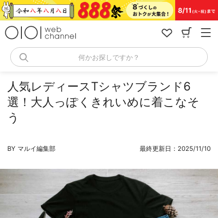
コ
ン
テ
ン
ツ
へ
何かお探しですか？
ス
キ
ッ
人気レディースTシャツブランド6
プ
選！大人っぽくきれいめに着こなそ
う
BY マルイ編集部
最終更新日：2025/11/10