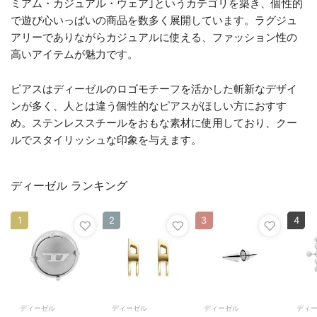
ミアム・カジュアル・ウェア｣というカテゴリを築き、個性的
で遊び心いっぱいの商品を数多く展開しています。ラグジュ
アリーでありながらカジュアルに使える、ファッション性の
高いアイテムが魅力です。
ピアスはディーゼルのロゴモチーフを活かした斬新なデザイ
ンが多く、人とは違う個性的なピアスがほしい方におすす
め。ステンレススチールをおもな素材に使用しており、クー
ルでスタイリッシュな印象を与えます。
ディーゼル ランキング
1
2
3
4
ディーゼル
ディーゼル
ディーゼル
ディ