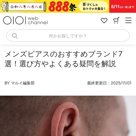
コ
ン
テ
ン
ツ
へ
何かお探しですか？
ス
キ
ッ
メンズピアスのおすすめブランド7
プ
選！選び方やよくある疑問を解説
BY マルイ編集部
最終更新日：2025/11/01