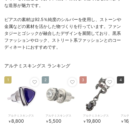
な造形が魅力です。
ピアスの素材は92.5％純度のシルバーを使用し、ストーンや
金属などの素材を活かした物づくりを行っています。ファン
タジーとゴシックが融合したデザインを展開しており、黒系
ファッションやロック、ストリート系ファッションとのコー
ディネートにおすすめです。
アルテミスキングス ランキング
1
2
3
4
アルテミスキングス
アルテミスキングス
アルテミスキングス
アル
8,800
5,500
19,800
16
￥
￥
￥
￥