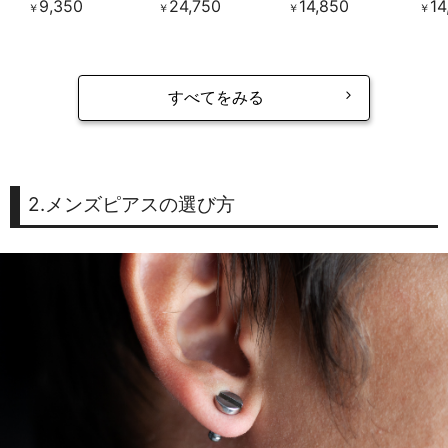
9,350
24,750
14,850
14
￥
￥
￥
￥
すべてをみる
2.メンズピアスの選び方