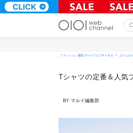
コ
ン
テ
ン
ツ
へ
ス
キ
ッ
>
ファッション通販マルイウェブチャネル
コラムか
プ
Tシャツの定番＆人気
BY マルイ編集部