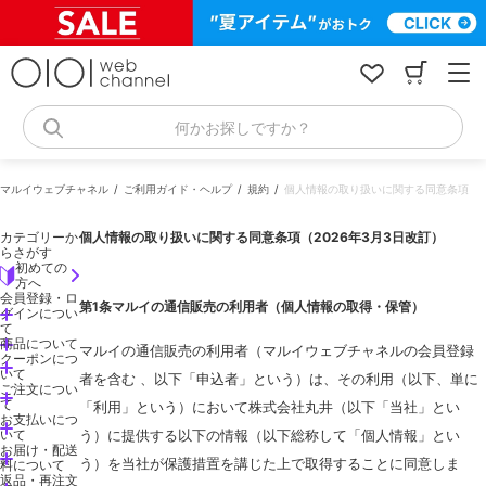
コ
ン
テ
ン
ツ
へ
何かお探しですか？
ス
キ
ッ
マルイウェブチャネル
ご利用ガイド・ヘルプ
規約
個人情報の取り扱いに関する同意条項
プ
カテゴリーか
個人情報の取り扱いに関する同意条項（2026年3月3日改訂）
らさがす
初めての
方へ
会員登録・ロ
第1条マルイの通信販売の利用者（個人情報の取得・保管）
グインについ
て
商品について
マルイの通信販売の利用者（マルイウェブチャネルの会員登録
クーポンにつ
いて
者を含む 、以下「申込者」という）は、その利用（以下、単に
ご注文につい
て
「利用」という）において株式会社丸井（以下「当社」とい
お支払いにつ
いて
う）に提供する以下の情報（以下総称して「個人情報」とい
お届け・配送
う）を当社が保護措置を講じた上で取得することに同意しま
料について
返品・再注文