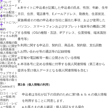
す。
について
エポスカード
a.本サイトに申込者が記載した申込者の氏名、性別、年齢、生年
について
メール配信・
月日、住所、電話番号、Eメールアドレス、勤務先、住居状況、
各種通知につ
いて
家族構成その他の申込者が当社に届出た事項、および使用した
サイトについ
て
パソコン、スマートフォンおよびタブレット端末等の機器に関
規約
マルイウェブ
する情報（OSの種類・言語、IPアドレス、位置情報、端末識別
チャネル利用
番号等）
規約
個人情報の取
b.利用に関する申込日、契約日、商品名、契約額、支払回数
り扱いに関す
る同意条項
c.お問い合わせ等の通話等の記録情報
個人情報の取
り扱いに関す
d.官報や電話帳等一般に公開されている情報
る同意条項第
2条に定める
e.本項各号に定める情報に付帯する個人関連情報（第三者から
共同利用会社
等
提供を受け個人データとなる個人関連情報を含む）
ウェブサイト
における個人
情報等の取り
扱い
第2条（個人情報の利用）
Cookieポリ
シー
口コミ・レビ
申込者は当社が以下の目的のために第1条 a. b. e.の個人情報
ュー投稿 利
用規約
を利用することに同意します。
口コミ・レビ
ュー投稿 ガ
a.お客さまの本人確認・個人認証をする場合