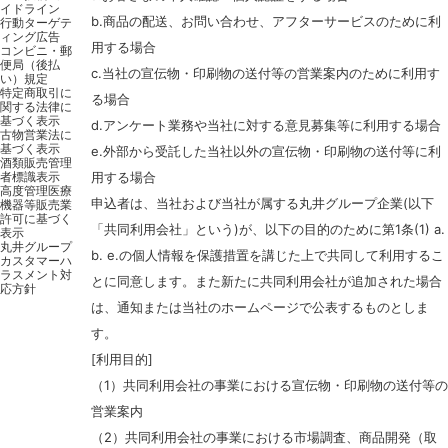
イドライン
b.商品の配送、お問い合わせ、アフターサービスのために利
行動ターゲテ
ィング広告
用する場合
コンビニ・郵
便局（後払
c.当社の宣伝物・印刷物の送付等の営業案内のために利用す
い）規定
特定商取引に
る場合
関する法律に
基づく表示
d.アンケート業務や当社に対する意見募集等に利用する場合
古物営業法に
基づく表示
e.外部から受託した当社以外の宣伝物・印刷物の送付等に利
酒類販売管理
者標識表示
用する場合
高度管理医療
申込者は、当社および当社が属する丸井グループ企業(以下
機器等販売業
許可に基づく
「共同利用会社」という)が、以下の目的のために第1条(1) a.
表示
丸井グループ
b. e.の個人情報を保護措置を講じた上で共同して利用するこ
カスタマーハ
ラスメント対
とに同意します。また新たに共同利用会社が追加された場合
応方針
は、通知または当社のホームページで公表するものとしま
す。
[利用目的]
（1）共同利用会社の事業における宣伝物・印刷物の送付等の
営業案内
（2）共同利用会社の事業における市場調査、商品開発（取