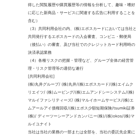
得した閲覧履歴や購買履歴等の情報を分析して、趣味・嗜好
に応じた新商品・サービスに関連する広告に利用することを
含む）
（3）共同利用会社の内、(株)エポスカードにおいては当社と
共同発行するエポスカードの入会審査、コンビニ・郵便局
（後払い）の審査、及び当社でのクレジットカード利用時の
決済承認業務
（4）各種リスクの把握・管理など、グループ全体の経営管
理・リスク管理等の適切な遂行
[共同利用会社]
(株)丸井グループ/ (株)丸井/(株)エポスカード/(株)エイムク
リエイツ/ (株)ムービング/(株)エムアンドシーシステム/(株)
マルイファシリティーズ/ (株)マルイホームサービス/(株)エ
ムアールアイ債権回収/(株)エポス少額短期保険/tsumiki証券
(株)/ ディーツーシーアンドカンパニー(株)/(株)okos/(株)マ
ルイユナイト
当社は当社の業務の一部または全部を、当社の委託先企業に