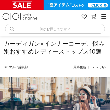
コ
ン
テ
ン
ツ
へ
何かお探しですか？
ス
キ
ッ
カーディガン×インナーコーデ、悩み
プ
別おすすめレディーストップス10選
BY マルイ編集部
最終更新日：2026/1/9