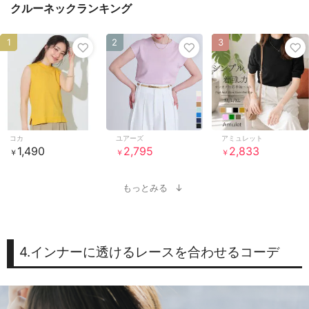
クルーネックランキング
1
2
3
コカ
ユアーズ
アミュレット
1,490
2,795
2,833
￥
￥
￥
もっとみる
4.インナーに透けるレースを合わせるコーデ