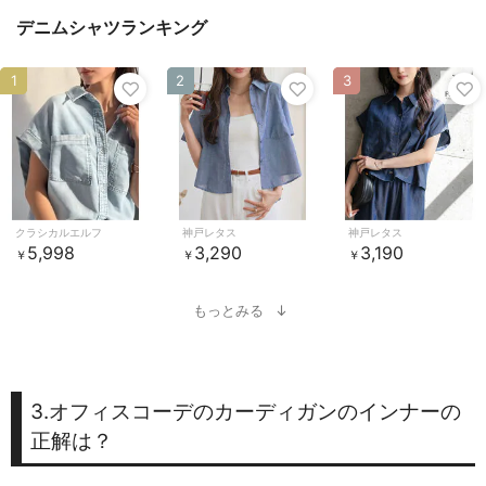
デニムシャツランキング
1
2
3
クラシカルエルフ
神戸レタス
神戸レタス
5,998
3,290
3,190
￥
￥
￥
もっとみる
3.オフィスコーデのカーディガンのインナーの
正解は？