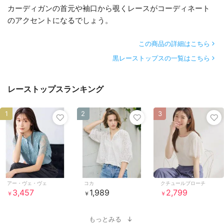
カーディガンの首元や袖口から覗くレースがコーディネート
のアクセントになるでしょう。
この商品の詳細はこちら
黒レーストップスの一覧はこちら
レーストップスランキング
1
2
3
アー・ヴェ・ヴェ
コカ
クチュールブローチ
3,457
1,989
2,799
￥
￥
￥
もっとみる