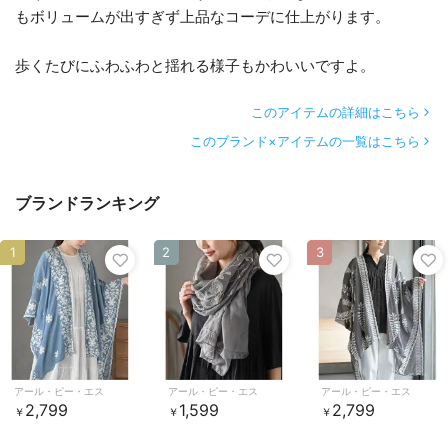
もボリュームが出すぎず上品なコーデに仕上がります。
歩くたびにふわふわと揺れる様子もかわいいですよ。
このアイテムの詳細はこちら
このブランド×アイテムの一覧はこちら
ブランドランキング
1
2
3
アール・ピー・エス
アール・ピー・エス
アール・ピー・エス
2,799
1,599
2,799
￥
￥
￥