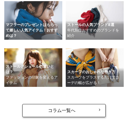
マフラーのプレゼントはもらっ
ストールの人気ブランド8選
て嬉しい人気アイテム！おすす
年代別におすすめのブランドを
めは？
紹介
ストールとショールの違いと
は？
スカーフのおしゃれな巻き方！
ファッションの印象を変えるア
スカーフをプラスするだけでコ
イテム
ーデの幅が広がる！
コラム一覧へ