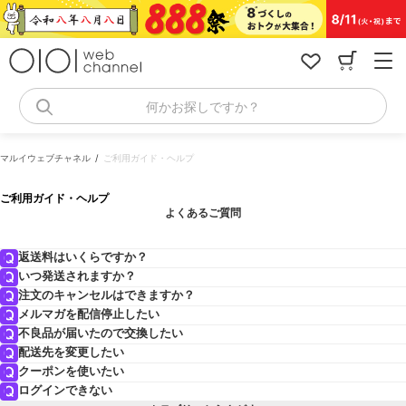
コ
ン
テ
ン
ツ
へ
何かお探しですか？
ス
キ
ッ
マルイウェブチャネル
ご利用ガイド・ヘルプ
プ
ご利用ガイド・ヘルプ
よくあるご質問
返送料はいくらですか？
いつ発送されますか？
注文のキャンセルはできますか？
メルマガを配信停止したい
不良品が届いたので交換したい
配送先を変更したい
クーポンを使いたい
ログインできない