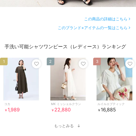
この商品の詳細はこちら
このブランド×アイテムの一覧はこちら
手洗い可能シャツワンピース（レディース）ランキング
1
2
3
コカ
MK ミッシェルクラン
ルイルエブティック
1,989
22,880
16,885
￥
￥
￥
もっとみる