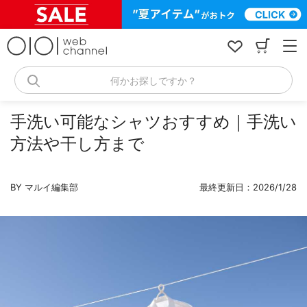
コ
ン
テ
ン
ツ
へ
何かお探しですか？
ス
キ
ッ
手洗い可能なシャツおすすめ｜手洗い
プ
方法や干し方まで
BY マルイ編集部
最終更新日：2026/1/28