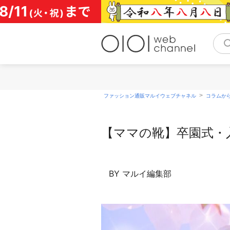
コ
ン
テ
ン
ツ
へ
ス
キ
ッ
>
ファッション通販マルイウェブチャネル
コラムか
プ
【ママの靴】卒園式・
BY マルイ編集部