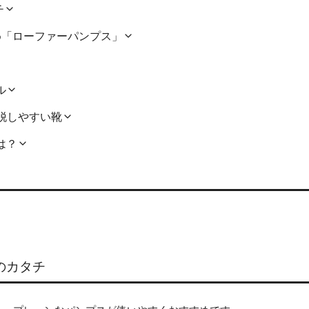
チ
め「ローファーパンプス」
ル
着脱しやすい靴
は？
のカタチ