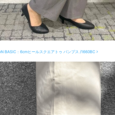
oN BASIC：6cmヒールスクエアトゥ パンプス /1660BC