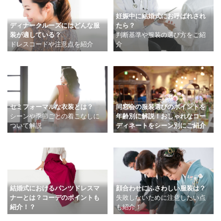
妊娠中に結婚式にお呼ばれされ
ディナークルーズにはどんな服
たら？
装が適している？
判断基準や服装の選び方をご紹
ドレスコードや注意点を紹介
介
セミフォーマルな衣装とは？
同窓会の服装選びのポイントを
シーンや季節ごとの着こなしに
年齢別に解説！おしゃれなコー
ついて解説
ディネートをシーン別にご紹介
結婚式におけるパンツドレスマ
顔合わせにふさわしい服装は？
ナーとは？コーデのポイントも
失敗しないために注意したい点
紹介！？
も紹介！