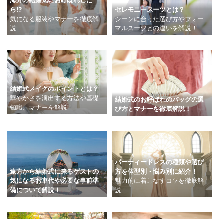
海外の結婚式にお呼ばれした
ら!?
セレモニースーツとは？
気になる服装やマナーを徹底解
シーンに合った選び方やフォー
説
マルスーツとの違いを解説！
結婚式メイクのポイントとは？
華やかさを演出する方法や基礎
結婚式のお呼ばれのバッグの選
知識、マナーを解説
び方とマナーを徹底解説！
パーティードレスの種類や選び
遠方から結婚式に来るゲストの
方を体型別・悩み別に紹介！
気になるお車代や必要な事前準
魅力的に着こなすコツを徹底解
備について解説！
説