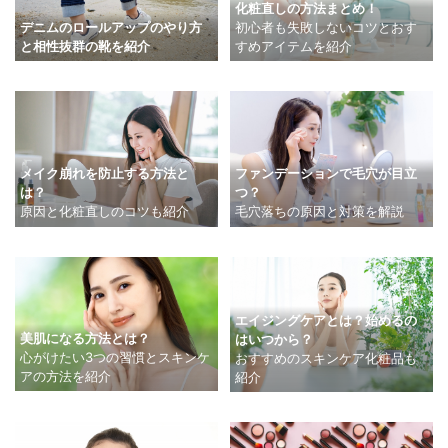
化粧直しの方法まとめ！
デニムのロールアップのやり方
初心者も失敗しないコツとおす
と相性抜群の靴を紹介
すめアイテムを紹介
メイク崩れを防止する方法と
ファンデーションで毛穴が目立
は？
つ？
原因と化粧直しのコツも紹介
毛穴落ちの原因と対策を解説
エイジングケアとは？始めるの
美肌になる方法とは？
はいつから？
心がけたい3つの習慣とスキンケ
おすすめのスキンケア化粧品も
アの方法を紹介
紹介