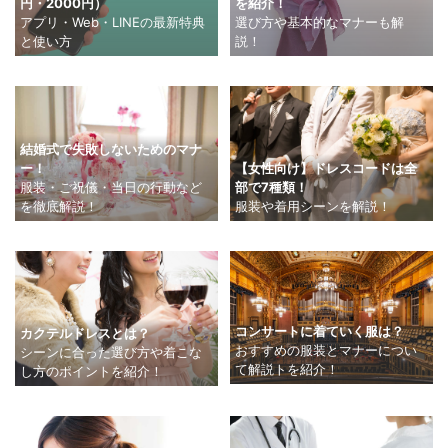
円・2000円）
を紹介！
アプリ・Web・LINEの最新特典
選び方や基本的なマナーも解
と使い方
説！
結婚式で失敗しないためのマナ
ー！
【女性向け】ドレスコードは全
服装・ご祝儀・当日の行動など
部で7種類！
を徹底解説！
服装や着用シーンを解説！
コンサートに着ていく服は？
カクテルドレスとは？
おすすめの服装とマナーについ
シーンに合った選び方や着こな
て解説トを紹介！
し方のポイントを紹介！