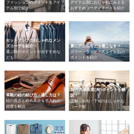
アイテム別におしゃれにみえる
ファッションのポイントをアイ
おすすめコーディネートを紹介
テム別で紹介
セットアップのおしゃれなメン
ズコーデを紹介！
夏にデニムをどう着こなす？
選ぶ時のポイントやおすすめな
カラー・タイプ・スタイル別の
ども
ポイントを紹介
10月の服装選びのポイントを解
革靴の紐の結び方・通し方は？
説！
紐の長さと締め具合＆手入れの
上旬・中旬・下旬のおしゃれな
頻度を解説
コーデ術