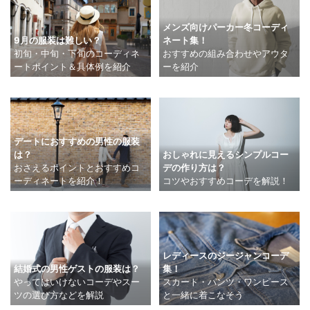
メンズ向けパーカー冬コーディ
9月の服装は難しい？
ネート集！
初旬・中旬・下旬のコーディネ
おすすめの組み合わせやアウタ
ートポイント＆具体例を紹介
ーを紹介
デートにおすすめの男性の服装
おしゃれに見えるシンプルコー
は？
デの作り方は？
おさえるポイントとおすすめコ
コツやおすすめコーデを解説！
ーディネートを紹介！
レディースのジージャンコーデ
結婚式の男性ゲストの服装は？
集！
やってはいけないコーデやスー
スカート・パンツ・ワンピース
ツの選び方などを解説
と一緒に着こなそう