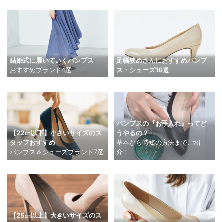
結婚式に履いていくパンプス
足幅狭めさんにおすすめパンプ
おすすめブランド4選
ス・シューズ10選
パンプスの『お手入れ』ってど
【22㎝以下】小さいサイズのス
うやるの？
タッフおすすめ
基本から時短の方法までご紹
パンプス＆シューズブランド7選
介！
【25㎝以上】大きいサイズのス