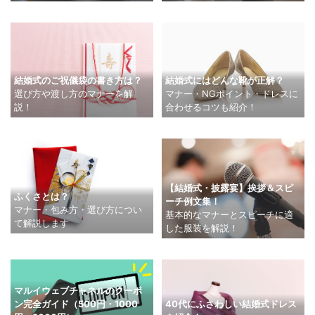
結婚式のご祝儀袋の書き方は？
結婚式にはどんな靴が正解？
選び方や渡し方のマナーを解
マナー・NGポイント・ドレスに
説！
合わせるコツも紹介！
【結婚式・披露宴】挨拶＆スピ
ふくさとは？
ーチ例文集！
マナー・包み方・選び方につい
基本的なマナーとスピーチに適
て解説します
した服装を解説！
マルイウェブチャネルのクーポ
ン完全ガイド（500円・1000
40代にふさわしい結婚式ドレス