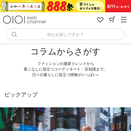
コ
ン
テ
ン
ツ
へ
何かお探しですか？
ス
キ
コラムからさがす
ッ
プ
ファッションの最新トレンドから
着こなしに役立つコーディネート・豆知識まで。
日々の暮らしに役立つ情報がいっぱい♪
ピックアップ