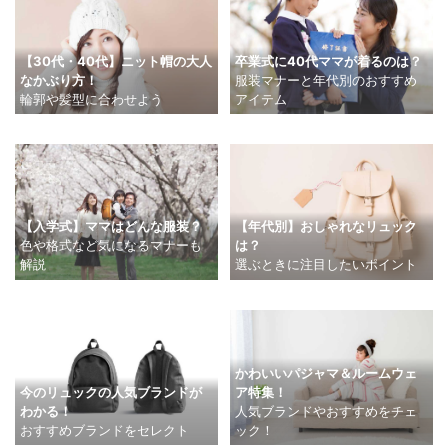
【30代・40代】ニット帽の大人
卒業式に40代ママが着るのは？
なかぶり方！
服装マナーと年代別のおすすめ
輪郭や髪型に合わせよう
アイテム
【入学式】ママはどんな服装？
【年代別】おしゃれなリュック
色や格式など気になるマナーも
は？
解説
選ぶときに注目したいポイント
かわいいパジャマ＆ルームウェ
今のリュックの人気ブランドが
ア特集！
わかる！
人気ブランドやおすすめをチェ
おすすめブランドをセレクト
ック！