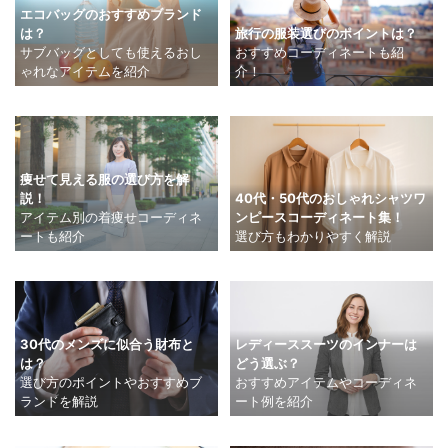
エコバッグのおすすめブランド
は？
旅行の服装選びのポイントは？
サブバッグとしても使えるおし
おすすめコーディネートも紹
ゃれなアイテムを紹介
介！
痩せて見える服の選び方を解
40代・50代のおしゃれシャツワ
説！
ンピースコーディネート集！
アイテム別の着痩せコーディネ
選び方もわかりやすく解説
ートも紹介
30代のメンズに似合う財布と
レディーススーツのインナーは
は？
どう選ぶ？
選び方のポイントやおすすめブ
おすすめアイテムやコーディネ
ランドを解説
ート例を紹介