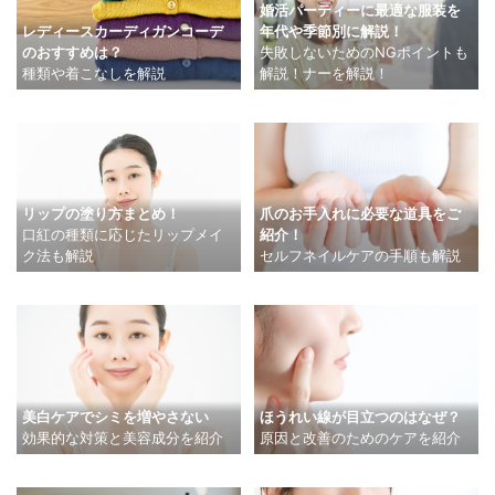
婚活パーティーに最適な服装を
レディースカーディガンコーデ
年代や季節別に解説！
のおすすめは？
失敗しないためのNGポイントも
種類や着こなしを解説
解説！ナーを解説！
リップの塗り方まとめ！
爪のお手入れに必要な道具をご
口紅の種類に応じたリップメイ
紹介！
ク法も解説
セルフネイルケアの手順も解説
美白ケアでシミを増やさない
ほうれい線が目立つのはなぜ？
効果的な対策と美容成分を紹介
原因と改善のためのケアを紹介