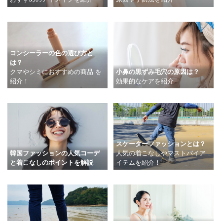
コンシーラーの色の選び方と
は？
クマやシミにおすすめの商品 を
小鼻の黒ずみ毛穴の原因は？
紹介！
効果的なケアを紹介
スケーターファッションとは？
韓国ファッションの人気コーデ
人気の着こなしやマストバイア
と着こなしのポイントを解説
イテムを紹介！