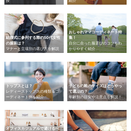
紹介
授
おしゃれママコーディネート特
結婚式に参列する際の50代女性
集！
の服装は？
自分に合った服選びのコツもわ
マナーと立場別の選び方を解説
かりやすく紹介
トップスとは？
子どもの靴のサイズはどうやっ
レディーストップスの種類＆コ
て選ぶの？
ーディネート例を紹介
年齢別の目安や注意点を解説！
オフィスカジュアルで避けるべ