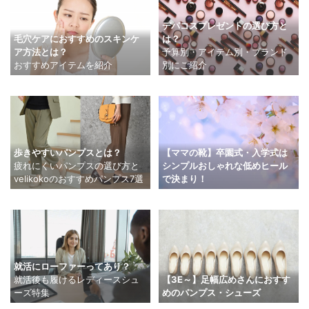
デパコスプレゼントの選び方と
は？
毛穴ケアにおすすめのスキンケ
予算別・アイテム別・ブランド
ア方法とは？
別にご紹介
おすすめアイテムを紹介
【ママの靴】卒園式・入学式は
歩きやすいパンプスとは？
シンプルおしゃれな低めヒール
疲れにくいパンプスの選び方と
で決まり！
velikokoのおすすめパンプス7選
就活にローファーってあり？
就活後も履けるレディースシュ
【3E～】足幅広めさんにおすす
ーズ特集
めのパンプス・シューズ