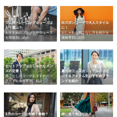
白ズボンコーデで大人スタイル
ジム用トレーニングシューズは
に！
どう選ぶ？
おしゃれな着こなし方を紹介を
おすすめのブランドやシューズ
価格帯別に紹介
を用途別に紹介
セットアップはおしゃれなメン
夏のオフィスカジュアルのポイ
ズの定番！
ント＆アイテム別おすすめブラ
着こなしのコツやおすすめのブ
ンドを紹介
ランドを価格帯別に紹介
緑に合う色はどれ？
3月のコーデは冬物？春物？