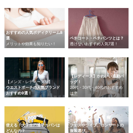
おすすめの人気ボディクリーム8
選
ペチコート・ペチパンツとは？
メリットや効果も知りたい！
透けないおすすめ人気7選！
【レディース】かわいい通勤バ
【メンズ・レディース別】
ッグ！
ウエストポーチの人気ブランド
20代・30代・40代のおすすめ
おすすめ9選！
は？
使える！大学生の通学カバンは
フェスやライブ、コンサートの
どんなの？
服装選び。