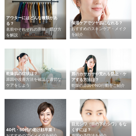
アウターにはどんな種類があ
保湿ケアでツヤ肌になれる？
る？
おすすめのスキンケア・メイク
名前やそれぞれの意味、選び方
を紹介
を解説
乾燥肌の症状は？
唇のカサカサや荒れを防止・ケ
原因や改善方法を確認し適切な
アする方法は？
ケアをしよう
乾燥の原因やNG行動をご紹介
目元シワ（目の下のシワ）をな
40代・50代の老け顔卒業！
くすには？
おすすめのアイメイクを紹介
原因や予防法を紹介