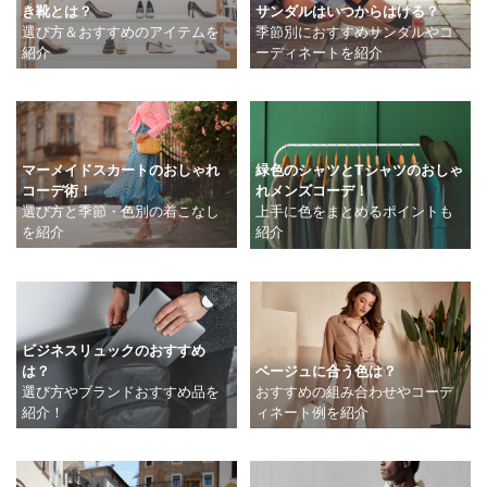
き靴とは？
サンダルはいつからはける？
選び方＆おすすめのアイテムを
季節別におすすめサンダルやコ
紹介
ーディネートを紹介
マーメイドスカートのおしゃれ
緑色のシャツとTシャツのおしゃ
コーデ術！
れメンズコーデ！
選び方と季節・色別の着こなし
上手に色をまとめるポイントも
を紹介
紹介
ビジネスリュックのおすすめ
は？
ベージュに合う色は？
選び方やブランドおすすめ品を
おすすめの組み合わせやコーデ
紹介！
ィネート例を紹介