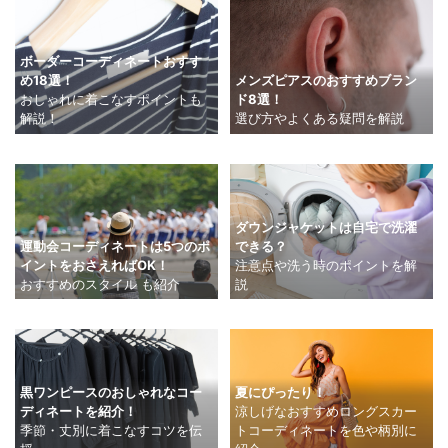
ボーダーコーディネートおすす
め18選！
メンズピアスのおすすめブラン
おしゃれに着こなすポイントも
ド8選！
解説！
選び方やよくある疑問を解説
ダウンジャケットは自宅で洗濯
運動会コーディネートは5つのポ
できる？
イントをおさえればOK！
注意点や洗う時のポイントを解
おすすめのスタイル も紹介
説
夏にぴったり！
黒ワンピースのおしゃれなコー
涼しげなおすすめロングスカー
ディネートを紹介！
トコーディネートを色や柄別に
季節・丈別に着こなすコツを伝