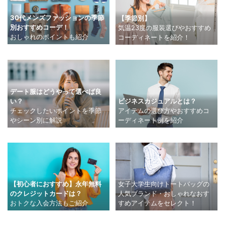
30代メンズファッションの季節
【季節別】
別おすすめコーデ！
気温23度の服装選びやおすすめ
おしゃれのポイントも紹介
コーディネートを紹介！
デート服はどうやって選べば良
い？
ビジネスカジュアルとは？
チェックしたいポイントを季節
アイテムの選び方やおすすめコ
やシーン別に解説
ーディネート例を紹介
【初心者におすすめ】永年無料
女子大学生向けトートバッグの
のクレジットカードは？
人気ブランド・おしゃれなおす
おトクな入会方法もご紹介
すめアイテムをセレクト！