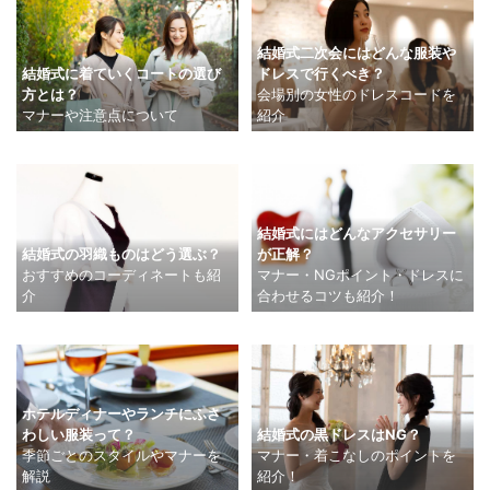
結婚式二次会にはどんな服装や
結婚式に着ていくコートの選び
ドレスで行くべき？
方とは？
会場別の女性のドレスコードを
マナーや注意点について
紹介
結婚式にはどんなアクセサリー
結婚式の羽織ものはどう選ぶ？
が正解？
おすすめのコーディネートも紹
マナー・NGポイント・ドレスに
介
合わせるコツも紹介！
ホテルディナーやランチにふさ
わしい服装って？
結婚式の黒ドレスはNG？
季節ごとのスタイルやマナーを
マナー・着こなしのポイントを
解説
紹介！