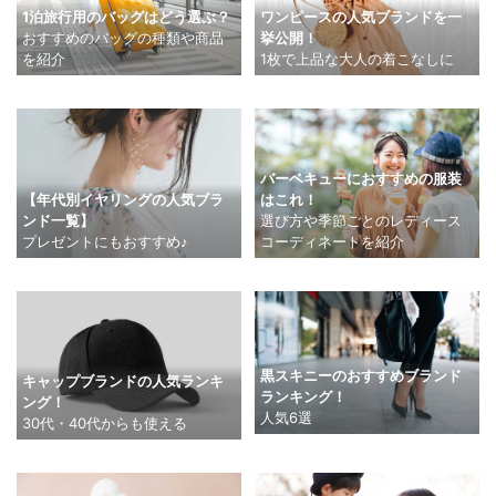
ワンピースの人気ブランドを一
1泊旅行用のバッグはどう選ぶ？
挙公開！
おすすめのバッグの種類や商品
1枚で上品な大人の着こなしに
を紹介
バーベキューにおすすめの服装
【年代別イヤリングの人気ブラ
はこれ！
ンド一覧】
選び方や季節ごとのレディース
プレゼントにもおすすめ♪
コーディネートを紹介
黒スキニーのおすすめブランド
キャップブランドの人気ランキ
ランキング！
ング！
人気6選
30代・40代からも使える