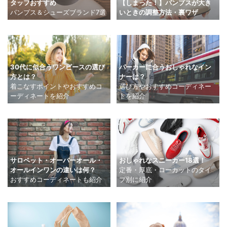
タッフおすすめ
【しまった！】パンプスが大き
パンプス＆シューズブランド7選
いときの調整方法・裏ワザ
30代に似合うワンピースの選び
パーカーに合うおしゃれなイン
方とは？
ナーは？
着こなすポイントやおすすめコ
選び方やおすすめコーディネー
ーディネートを紹介
トを紹介
サロペット・オーバーオール・
おしゃれなスニーカー18選！
オールインワンの違いは何？
定番・厚底・ローカットのタイ
おすすめコーディネートも紹介
プ別に紹介