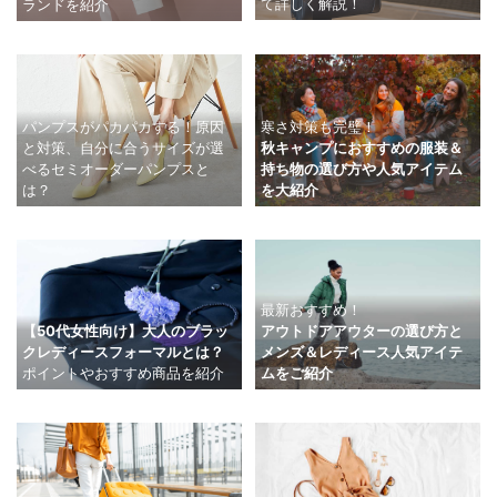
て詳しく解説！
ランドを紹介
寒さ対策も完璧！
パンプスがパカパカする！原因
秋キャンプにおすすめの服装＆
と対策、自分に合うサイズが選
持ち物の選び方や人気アイテム
べるセミオーダーパンプスと
を大紹介
は？
最新おすすめ！
【50代女性向け】大人のブラッ
アウトドアアウターの選び方と
クレディースフォーマルとは？
メンズ＆レディース人気アイテ
ポイントやおすすめ商品を紹介
ムをご紹介