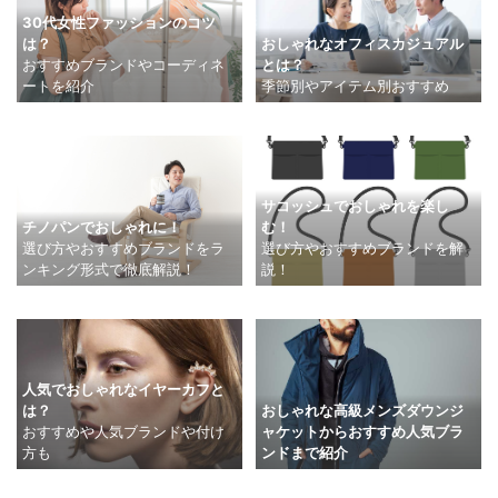
30代女性ファッションのコツ
おしゃれなオフィスカジュアル
は？
とは？
おすすめブランドやコーディネ
季節別やアイテム別おすすめ
ートを紹介
サコッシュでおしゃれを楽し
チノパンでおしゃれに！
む！
選び方やおすすめブランドをラ
選び方やおすすめブランドを解
ンキング形式で徹底解説！
説！
人気でおしゃれなイヤーカフと
は？
おしゃれな高級メンズダウンジ
おすすめや人気ブランドや付け
ャケットからおすすめ人気ブラ
方も
ンドまで紹介