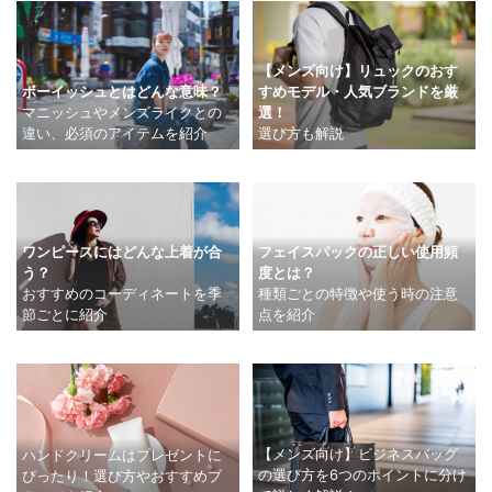
【メンズ向け】リュックのおす
すめモデル・人気ブランドを厳
ボーイッシュとはどんな意味？
選！
マニッシュやメンズライクとの
選び方も解説
違い、必須のアイテムを紹介
ワンピースにはどんな上着が合
フェイスパックの正しい使用頻
う？
度とは？
おすすめのコーディネートを季
種類ごとの特徴や使う時の注意
節ごとに紹介
点を紹介
【メンズ向け】ビジネスバッグ
ハンドクリームはプレゼントに
の選び方を6つのポイントに分け
ぴったり！選び方やおすすめブ