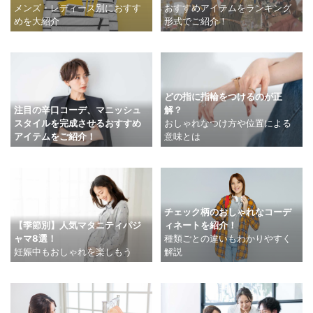
メンズ・レディース別におすす
おすすめアイテムをランキング
めを大紹介
形式でご紹介！
どの指に指輪をつけるのが正
注目の辛口コーデ、マニッシュ
解？
スタイルを完成させるおすすめ
おしゃれなつけ方や位置による
アイテムをご紹介！
意味とは
チェック柄のおしゃれなコーデ
【季節別】人気マタニティパジ
ィネートを紹介！
ャマ8選！
種類ごとの違いもわかりやすく
妊娠中もおしゃれを楽しもう
解説