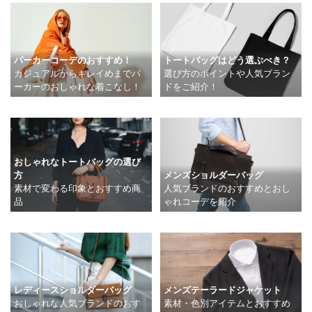
トートバッグはどう選ぶべき？
パーカーコーデのおすすめ！
選び方のポイントや人気ブラン
カジュアルからキレイめまでパ
ドをご紹介！
ーカーのおしゃれな着こなし！
おしゃれなトートバッグの選び
方
メンズショルダーバッグ
素材で変わる印象とおすすめ商
人気ブランドのおすすめとおし
品
ゃれコーデを紹介
レディースショルダーバッグ
メンズテーラードジャケット
おしゃれな人気ブランドのおす
素材・色別アイテムとおすすめ