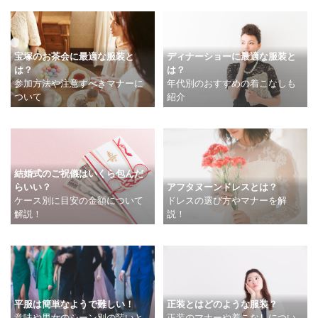
ディナーショーに最適な服装と
宝塚のお茶会に最適な服装と
は？
は？
年代別のおすすめの着こなしも
参加方法や注意すべきマナーに
紹介
ついて
結婚式のご祝儀はいくら包んだ
らいい？
アフタヌーンドレスとは？
ケース別に目安の金額について
ドレスの選び方やマナーを解
解説！
説！
平服は簡単なようで難しい！
正装とはどのような服装？
意味や男女のシーン別の装いと
正装のマナーや着こなしについ