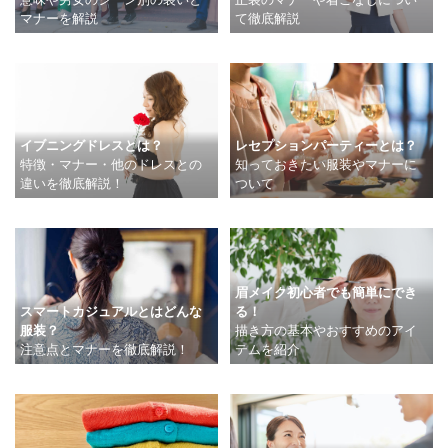
マナーを解説
て徹底解説
イブニングドレスとは？
レセプションパーティーとは？
特徴・マナー・他のドレスとの
知っておきたい服装やマナーに
違いを徹底解説！
ついて
眉メイク初心者でも簡単にでき
スマートカジュアルとはどんな
る！
服装？
描き方の基本やおすすめのアイ
注意点とマナーを徹底解説！
テムを紹介