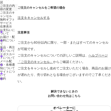
認
ご注文の内
ご注文のキャンセルをご希望の場合
容の変更
ご注文のキ
ャンセル
注文をキャンセルする
無料ギフト
サービス
在庫表示
お支払いに
注意事項
ついて
お届け・配
送料につい
ご注文から60分以内に限り、一部・またはすべてのキャンセル
て
返品・再注
が可能です。
文について
エポスカー
ご注文のキャンセルについての詳しいご説明は、
ヘルプページ
ドについて
メール配
「ご注文のキャンセル」
からご確認ください。
信・各種通
知について
ご注文をキャンセルし改めてご注文いただく場合、商品のお届け
サイトにつ
が遅れたり、売り切れとなる場合がございますのでご了承くださ
いて
規約
い。
解決できないときの
お問い合わせ先はこちら
オペレーターに