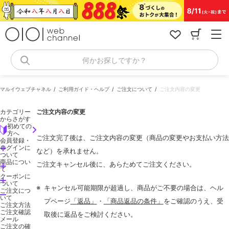
コ
ン
テ
ン
ツ
へ
何かお探しですか？
ス
キ
ッ
マルイウェブチャネル
ご利用ガイド・ヘルプ
ご注文について
ご注文内容の変更
プ
カテゴリー
ご注文内容の変更
からさがす
初めての
方へ
ご注文完了後は、ご注文内容の変更（商品の変更やお支払い方法
会員登録・
ログインに
など）を承れません。
ついて
商品につい
ご注文キャンセル後に、あらためてご注文ください。
て
クーポンに
ついて
※
キャンセル可能期限が超過し、商品がご不要の場合は、ヘル
ご注文につ
いて
プページ
「返品」
・
「商品返品の条件」
をご確認のうえ、受
ご注文方法
ご注文確認
取後に返品をご検討ください。
メール
ご注文の確