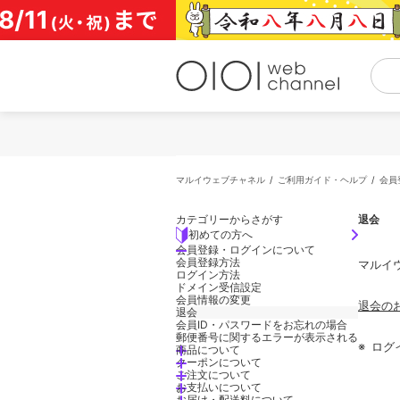
コ
ン
テ
ン
ツ
へ
ス
キ
ッ
プ
マルイウェブチャネル
ご利用ガイド・ヘルプ
会員
カテゴリーからさがす
退会
初めての方へ
会員登録・ログインについて
会員登録方法
マルイ
ログイン方法
ドメイン受信設定
会員情報の変更
退会の
退会
会員ID・パスワードをお忘れの場合
郵便番号に関するエラーが表示される
※
ログ
商品について
クーポンについて
ご注文について
お支払いについて
お届け・配送料について