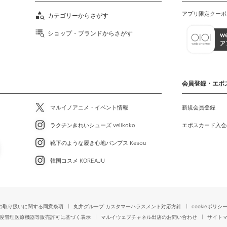
アプリ限定クーポ
カテゴリーからさがす
ショップ・ブランドからさがす
会員登録・エポ
マルイノアニメ・イベント情報
新規会員登録
ラクチンきれいシューズ velikoko
エポスカード入会
靴下のような履き心地パンプス Kesou
韓国コスメ KOREAJU
の取り扱いに関する同意条項
丸井グループ カスタマーハラスメント対応方針
cookieポリシ
度管理医療機器等販売許可に基づく表示
マルイウェブチャネル出店のお問い合わせ
サイト