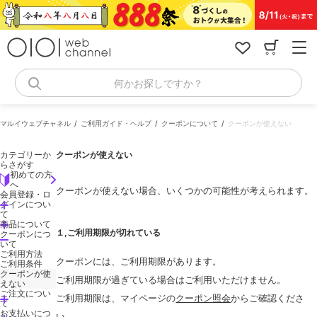
コ
ン
テ
ン
ツ
へ
何かお探しですか？
ス
キ
ッ
マルイウェブチャネル
ご利用ガイド・ヘルプ
クーポンについて
クーポンが使えない
プ
カテゴリーか
クーポンが使えない
らさがす
初めての方
へ
クーポンが使えない場合、いくつかの可能性が考えられます。
会員登録・ロ
グインについ
て
商品について
１,ご利用期限が切れている
クーポンにつ
いて
ご利用方法
クーポンには、ご利用期限があります。
ご利用条件
クーポンが使
ご利用期限が過ぎている場合はご利用いただけません。
えない
ご注文につい
ご利用期限は、マイページの
クーポン照会
からご確認くださ
て
お支払いにつ
い。