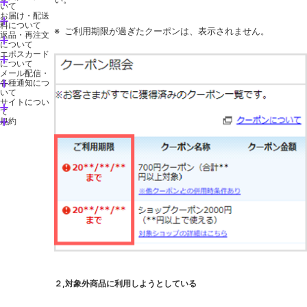
いて
お届け・配送
料について
※
ご利用期限が過ぎたクーポンは、表示されません。
返品・再注文
について
エポスカード
について
メール配信・
各種通知につ
いて
サイトについ
て
規約
２,対象外商品に利用しようとしている