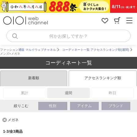
コ
ン
テ
ン
ツ
へ
何かお探しですか？
ス
キ
ファッション通販 マルイウェブチャネル
コーディネート一覧 アクセスランキング順[週間]
ッ
メンズ×メガネ
プ
コーディネート一覧
新着順
アクセスランキング順
累計
週間
昨日
絞りこむ
性別
アイテム
ブランド
メガネ
1-3/全3商品