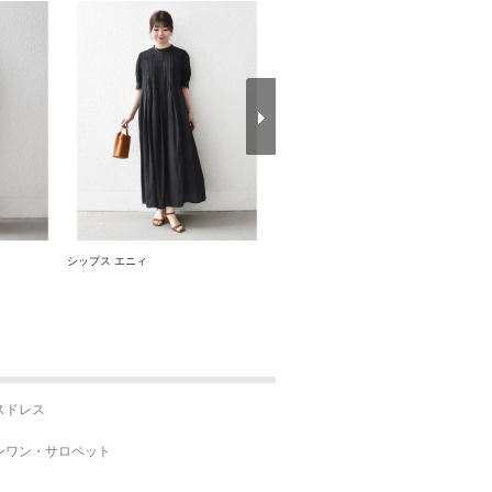
シップス エニィ
コカ
スドレス
ンワン・サロペット