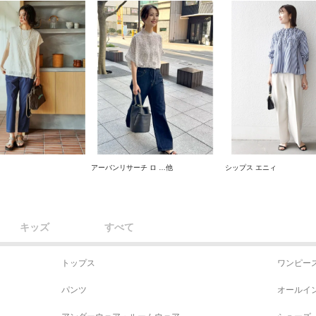
アーバンリサーチ ロ …他
シップス エニィ
キッズ
すべて
トップス
ワンピー
パンツ
オールイ