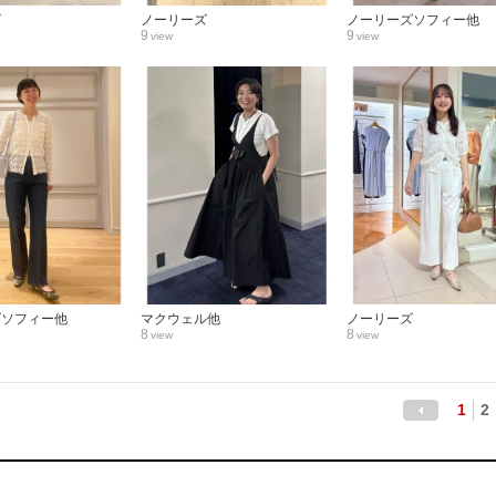
ズ
ノーリーズ
ノーリーズソフィー他
9
9
view
view
ズソフィー他
マクウェル他
ノーリーズ
8
8
view
view
1
2
前へ