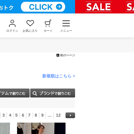
ログイン
お気に入り
カート
メニュー
前のページ
新着順はこちら >
3
4
5
6
7
8
9
…
12
次へ