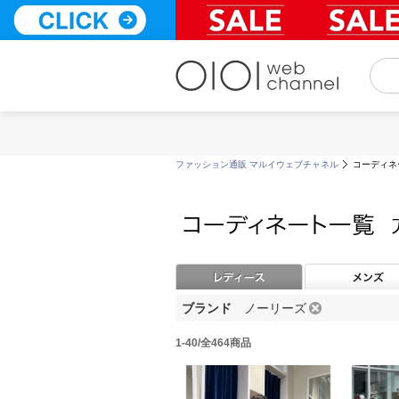
コ
ン
テ
ン
ツ
へ
ス
キ
ッ
ファッション通販 マルイウェブチャネル
コーディネ
プ
ブランド
ノーリーズ
1-40/全464商品