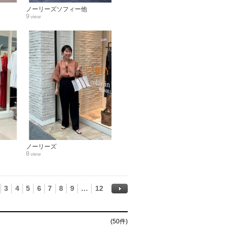
ノーリーズソフィー他
9
view
ノーリーズ
8
view
3
4
5
6
7
8
9
…
12
次へ
(50件
)