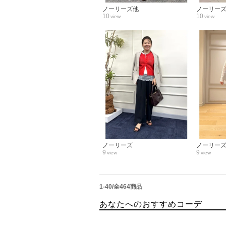
ノーリーズ他
ノーリー
10
10
view
view
ノーリーズ
ノーリー
9
9
view
view
1-40/全464商品
あなたへのおすすめコーデ