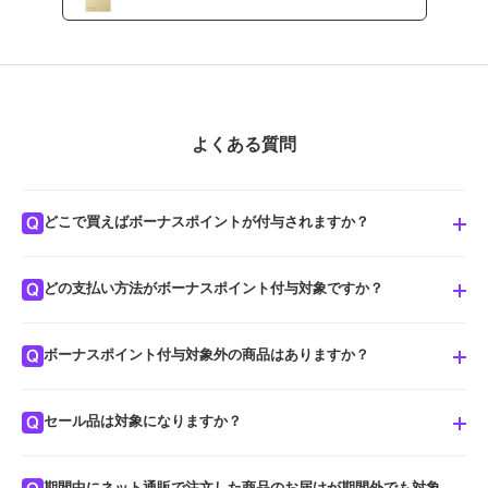
よくある質問
どこで買えばボーナスポイントが付与されますか？
どの支払い方法がボーナスポイント付与対象ですか？
対象：マルイのネット通販「マルイウェブチャネル」、マルイ・モデ
ィ各店
対象外：上記以外のVisa加盟店・Amazon.co.jp内ファッション通販
ボーナスポイント付与対象外の商品はありますか？
■ 対象となる方
丸井・マルイ楽天市場・au PAY マーケット・Yahoo!ショッピング
・契約時点で エポスプラチナカード または エポスゴールドカード を
お持ちの方
セール品は対象になりますか？
福袋、食品、アニメグッズなど、一部ボーナスポイント対象外商品が
・4/30（木）23:59までに エポスプラチナカード または エポスゴー
ございます。
ルドカード をお申込みいただいた方（一部ご希望に添えない場合もご
期間中にネット通販で注文した商品のお届けが期間外でも対象