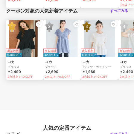
3点以上で1
クーポン対象の人気新着アイテム
すべてみる
まとめ割
まとめ割
まとめ割
まとめ割
¥200ｸｰﾎﾟﾝ
¥200ｸｰﾎﾟﾝ
¥200ｸｰﾎﾟﾝ
¥200ｸｰﾎﾟﾝ
コカ
コカ
コカ
コカ
ブラウス
ブラウス
Tシャツ・カットソー
ブラウス
2,490
2,690
1,989
2,490
￥
￥
￥
￥
2点以上で10%OFF
2点以上で10%OFF
2点以上で10%OFF
2点以上で1
人気の定番アイテム
コスメ
すべてみる