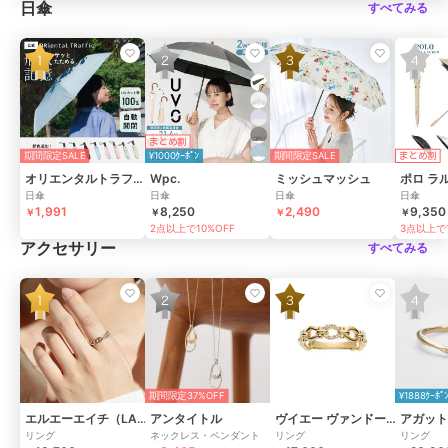
日傘
すべてみる
まとめ割
期間限定SALE
¥1000ｸｰﾎﾟﾝ
期間限定SALE
まとめ割
オリエンタルトラフィック
Wpc.
ミッシュマッシュ
ポロ ラ
日傘
日傘
日傘
日傘
1,991
8,250
2,490
9,350
￥
￥
￥
￥
2点以上で10%OFF
3点以上で1
アクセサリー
すべてみる
期間限定37%OFF
¥1888ｸｰﾎﾟ
エルエーエイチ（LAH）
アンタイトル
ヴイエー ヴァンドーム青山
アガット
リング
ネックレス・ペンダント
リング
リング