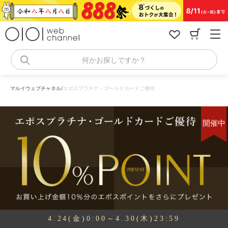
コ
ン
テ
ン
ツ
へ
何かお探しですか？
ス
キ
ッ
マルイウェブチャネル
/
エポスプラチナ・ゴールドカードご優待
プ
開催中
4.24(金)0:00～4.30(木)23:59