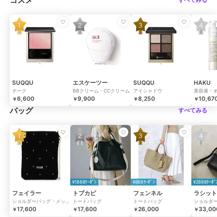
SUQQU
エスケーツー
SUQQU
HAKU
チーク
BBクリーム・CCクリーム
アイシャドウ
美容液・
6,600
9,900
8,250
10,67
￥
￥
￥
￥
バッグ
すべてみる
¥1888ｸｰﾎﾟﾝ
¥888ｸｰﾎﾟﾝ
¥2888ｸｰﾎﾟ
フェイラー
トプカピ
フェンネル
ラシット
ショルダーバッグ・メッセンジャーバッグ
トートバッグ
トートバッグ
17,600
17,600
26,000
33,00
￥
￥
￥
￥