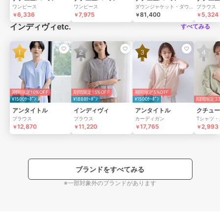
ワンピース
ワンピース
ダウンジャケット・ダウンコート（中綿含む）
ブラウス
6,336
7,975
81,400
5,324
￥
￥
￥
￥
インディヴィetc.
すべてみる
期間限定10%OFF
期間限定15%OFF
期間限定5%OFF
¥1500ｸｰﾎﾟﾝ
¥1888ｸｰﾎﾟﾝ
¥1500ｸｰﾎﾟﾝ
期間限定33
アンタイトル
インディヴィ
アンタイトル
クチュー
ブラウス
ブラウス
カーディガン
Tシャツ・
12,870
11,220
17,765
2,993
￥
￥
￥
￥
ブランドをすべてみる
※一部対象外のブランドがあります