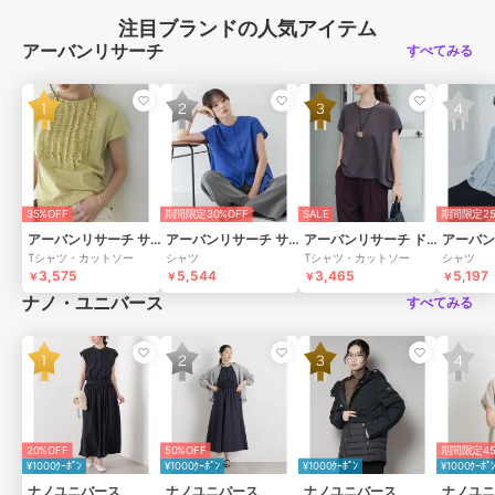
注目ブランドの人気アイテム
アーバンリサーチ
すべてみる
35%OFF
期間限定30%OFF
SALE
期間限定25
アーバンリサーチ サニーレーベル
アーバンリサーチ サニーレーベル
アーバンリサーチ ドアーズ
Tシャツ・カットソー
シャツ
Tシャツ・カットソー
シャツ
3,575
5,544
3,465
5,197
￥
￥
￥
￥
ナノ・ユニバース
すべてみる
20%OFF
50%OFF
期間限定45
¥1000ｸｰﾎﾟﾝ
¥1000ｸｰﾎﾟﾝ
¥1000ｸｰﾎﾟﾝ
¥1000ｸｰﾎﾟ
ナノユニバース
ナノユニバース
ナノユニバース
ナノユニ