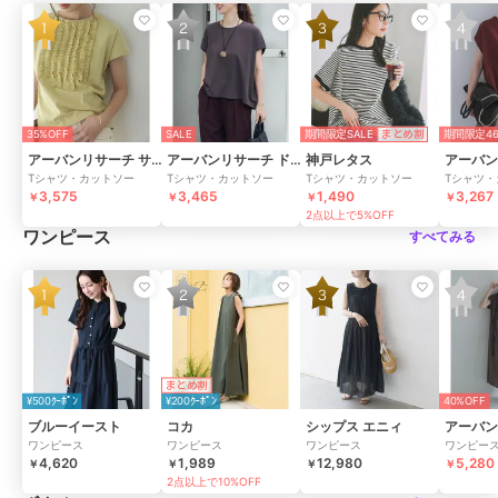
35%OFF
SALE
期間限定SALE
期間限定46
まとめ割
アーバンリサーチ サニーレーベル
アーバンリサーチ ドアーズ
神戸レタス
Tシャツ・カットソー
Tシャツ・カットソー
Tシャツ・カットソー
Tシャツ・
3,575
3,465
1,490
3,267
￥
￥
￥
￥
2点以上で5%OFF
ワンピース
すべてみる
まとめ割
¥500ｸｰﾎﾟﾝ
¥200ｸｰﾎﾟﾝ
40%OFF
ブルーイースト
コカ
シップス エニィ
ワンピース
ワンピース
ワンピース
ワンピー
4,620
1,989
12,980
5,280
￥
￥
￥
￥
2点以上で10%OFF