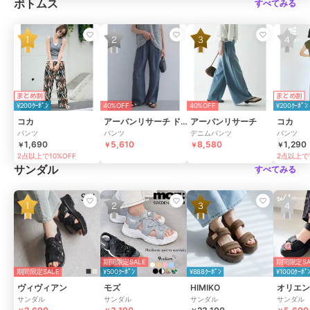
ボトムス
すべてみる
まとめ割
まとめ割
¥200ｸｰﾎﾟﾝ
40%OFF
40%OFF
¥200ｸｰﾎﾟﾝ
コカ
アーバンリサーチ ドアーズ
アーバンリサーチ
コカ
パンツ
パンツ
デニムパンツ
パンツ
1,690
5,610
8,580
1,290
￥
￥
￥
￥
2点以上で10%OFF
2点以上で1
サンダル
すべてみる
期間限定SALE
期間限定SA
期間限定SALE
¥500ｸｰﾎﾟﾝ
¥888ｸｰﾎﾟﾝ
¥1000ｸｰﾎﾟ
ヴィヴィアン
モズ
HIMIKO
サンダル
サンダル
サンダル
サンダル