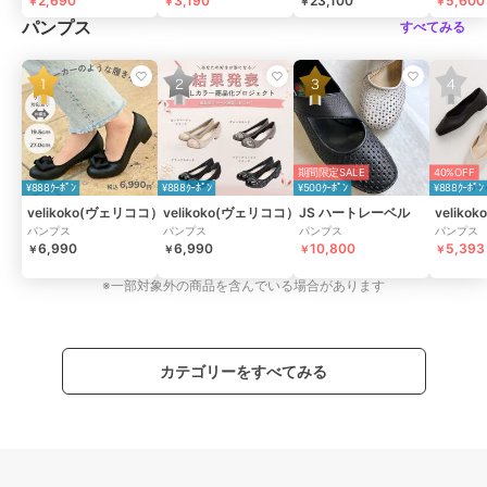
2,690
3,190
23,100
5,600
￥
￥
￥
￥
パンプス
すべてみる
期間限定SALE
40%OFF
¥888ｸｰﾎﾟﾝ
¥888ｸｰﾎﾟﾝ
¥500ｸｰﾎﾟﾝ
¥888ｸｰﾎﾟﾝ
velikoko(ヴェリココ）
velikoko(ヴェリココ）
JS ハートレーベル
velik
パンプス
パンプス
パンプス
パンプス
6,990
6,990
10,800
5,393
￥
￥
￥
￥
※一部対象外の商品を含んでいる場合があります
カテゴリーをすべてみる