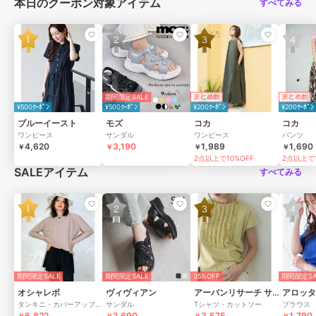
本日のクーポン対象アイテム
すべてみる
期間限定SALE
まとめ割
まとめ割
¥500ｸｰﾎﾟﾝ
¥500ｸｰﾎﾟﾝ
¥200ｸｰﾎﾟﾝ
¥200ｸｰﾎﾟﾝ
ブルーイースト
モズ
コカ
コカ
ワンピース
サンダル
ワンピース
パンツ
4,620
3,190
1,989
1,690
￥
￥
￥
￥
2点以上で10%OFF
2点以上で1
SALEアイテム
すべてみる
期間限定SALE
期間限定SALE
35%OFF
期間限定SA
オシャレボ
ヴィヴィアン
アーバンリサーチ サニーレーベル
アロッタ
タンキニ・カバーアップ・ワンピース
サンダル
Tシャツ・カットソー
ブラウス
6,822
2,690
3,575
1,790
￥
￥
￥
￥