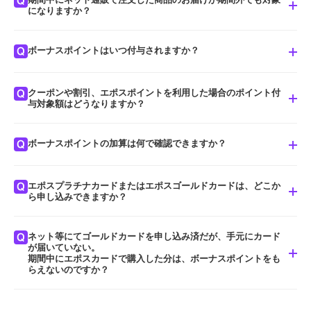
対象になります。
ざいます）
になりますか？
※丸井グループ社員及びその関係者の方は対象外となります。
■ 対象となる支払い方法
ボーナスポイントはいつ付与されますか？
対象になります。
エポスプラチナカードまたは エポスゴールドカード によるクレジッ
ト決済（1回・分割・リボ・ボーナス払い）でのご利用
クーポンや割引、エポスポイントを利用した場合のポイント付
お買上げ金額の10%分のポイントは、ボーナスポイントとして5月下
※リボ払い・3回以上の分割払いには手数料がかかります。
詳しくはこ
与対象額はどうなりますか？
旬頃に加算予定です。（エポスNetにてご確認いただけます。）
ちら
※通常付与ポイントの日付とは別になります。
ボーナスポイントの加算は何で確認できますか？
webクーポンやエポスポイント、エポスカード入会特典クーポン等、
※エポスNet会員・ウェブチャネルメルマガ会員のお客様には別途、電
各種割引を利用後の
子メールにてお知らせいたします。
クレジット利用金額(税込)の10%分がエポスポイント付与予定数で
エポスプラチナカードまたはエポスゴールドカードは、どこか
ボーナスポイントはご利用明細と、エポスカードのインターネットサ
ら申し込みできますか？
す。
ービス「エポスNet」のポイント照会の「ボーナスポイント」欄に表
期間中にエポスポイントを利用されると、ボーナスポイントがその分
示いたします。
ネット等にてゴールドカードを申し込み済だが、手元にカード
少なくなりますので、ご注意ください。
エポスプラチナカード・エポスゴールドカードのお申し込みについて
5月下旬頃からご覧いただけます。
が届いていない。
は、
エポスカードホームページ
をご確認ください。
期間中にエポスカードで購入した分は、ボーナスポイントをも
※マルイウェブチャネルをご利用の場合、クレジット利用額（税込）
らえないのですか？
の10％分のエポスポイント付与予定額は画面に表示されません。
エポスネットはこちら