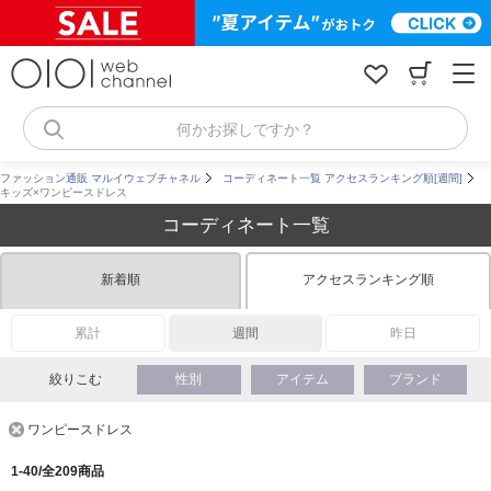
コ
ン
テ
ン
ツ
へ
何かお探しですか？
ス
キ
ファッション通販 マルイウェブチャネル
コーディネート一覧 アクセスランキング順[週間]
ッ
キッズ×ワンピースドレス
プ
コーディネート一覧
新着順
アクセスランキング順
累計
週間
昨日
絞りこむ
性別
アイテム
ブランド
ワンピースドレス
1-40/全209商品