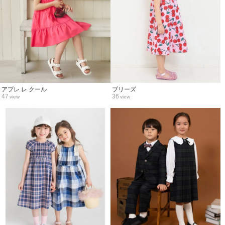
アプレ レ クール
ブリーズ
47
36
view
view