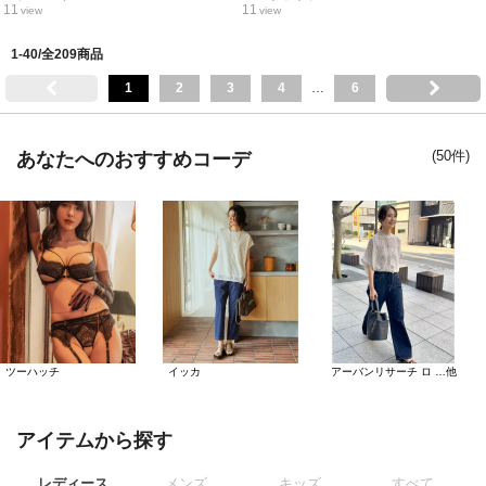
11
11
view
view
1-40/全209商品
1
2
3
4
…
6
(50件)
あなたへのおすすめコーデ
ツーハッチ
イッカ
アーバンリサーチ ロ …他
アイテムから探す
レディース
メンズ
キッズ
すべて