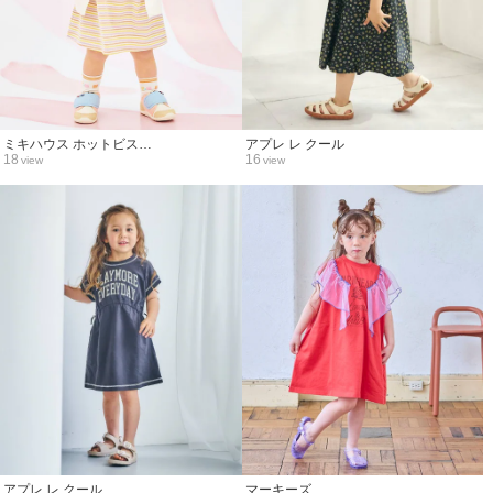
ミキハウス ホットビス…
アプレ レ クール
18
16
view
view
アプレ レ クール
マーキーズ