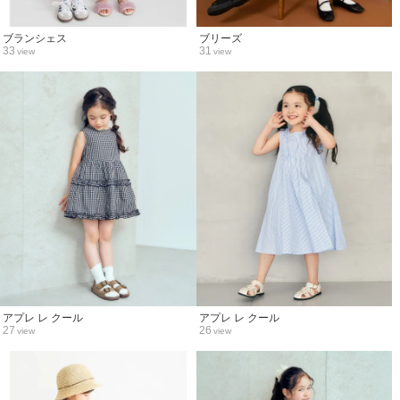
ブランシェス
ブリーズ
33
31
view
view
アプレ レ クール
アプレ レ クール
27
26
view
view