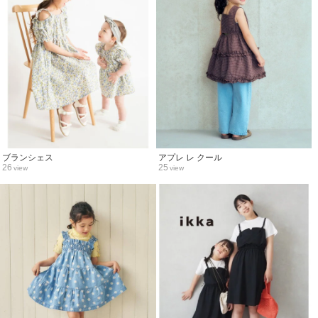
ブランシェス
アプレ レ クール
26
25
view
view