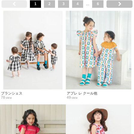
1
2
3
4
…
6
ブランシェス
アプレ レ クール他
78
49
view
view