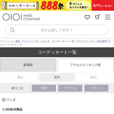
コ
ン
テ
ン
ツ
へ
何かお探しですか？
ス
キ
ファッション通販 マルイウェブチャネル
コーディネート一覧 アクセスランキング順[週間]
ッ
レディース×ランダ
プ
コーディネート一覧
新着順
アクセスランキング順
累計
週間
昨日
絞りこむ
性別
アイテム
ブランド
ランダ
1-28/全28商品