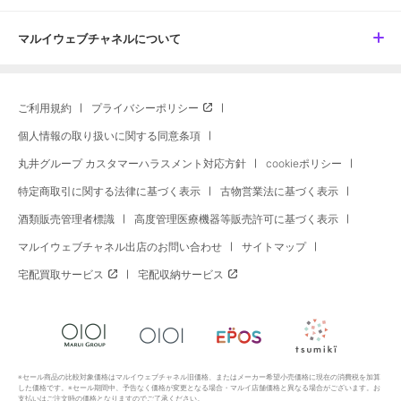
マルイウェブチャネルについて
ご利用規約
プライバシーポリシー
個人情報の取り扱いに関する同意条項
丸井グループ カスタマーハラスメント対応方針
cookieポリシー
特定商取引に関する法律に基づく表示
古物営業法に基づく表示
酒類販売管理者標識
高度管理医療機器等販売許可に基づく表示
マルイウェブチャネル出店のお問い合わせ
サイトマップ
宅配買取サービス
宅配収納サービス
※セール商品の比較対象価格はマルイウェブチャネル旧価格、またはメーカー希望小売価格に現在の消費税を加算
した価格です。※セール期間中、予告なく価格が変更となる場合・マルイ店舗価格と異なる場合がございます。お
支払いはご注文時の価格となりますのでご了承ください。