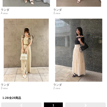
ランダ
ランダ
4
3
view
view
ランダ
ランダ
3
2
view
view
1-28/全28商品
1