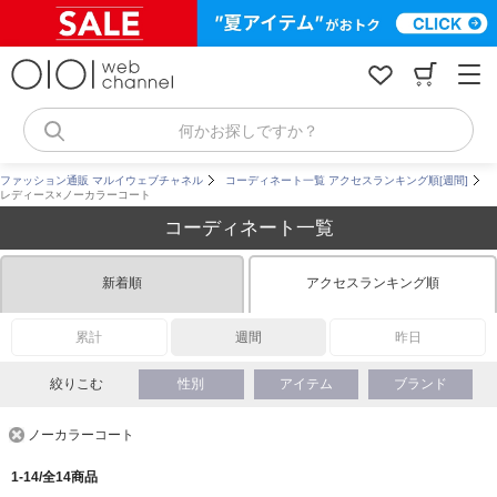
コ
ン
テ
ン
ツ
へ
何かお探しですか？
ス
キ
ファッション通販 マルイウェブチャネル
コーディネート一覧 アクセスランキング順[週間]
ッ
レディース×ノーカラーコート
プ
コーディネート一覧
新着順
アクセスランキング順
累計
週間
昨日
絞りこむ
性別
アイテム
ブランド
ノーカラーコート
1-14/全14商品