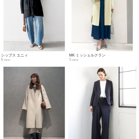
シップス エニィ
MK ミッシェルクラン
6
5
view
view