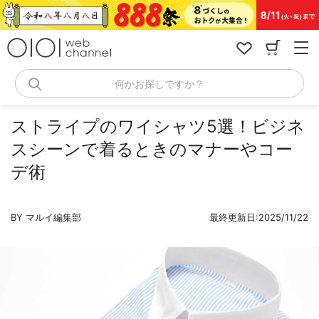
コ
ン
テ
ン
ツ
へ
何かお探しですか？
ス
キ
ッ
ストライプのワイシャツ5選！ビジネ
プ
スシーンで着るときのマナーやコー
デ術
BY マルイ編集部
最終更新日:2025/11/22