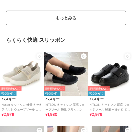
もっとみる
らくらく快適 スリッポン
期間限定SALE
期間限定SALE
期間限定SALE
¥200ｸｰﾎﾟﾝ
¥200ｸｰﾎﾟﾝ
¥200ｸｰﾎﾟﾝ
ハスキー
ハスキー
ハスキー
Kitson キットソン 軽量 キラキ
KITSON キットソン 厚底ウェ
KITSON キットソン 厚底 ウェ
ラベルト ウェーブソール ニッ
ーブソール 軽量 スリッポン
ッジソール 軽量 ベルクロ ロー
¥2,979
¥1,980
¥2,979
トスリッポン
カットスリッポン スニーカー