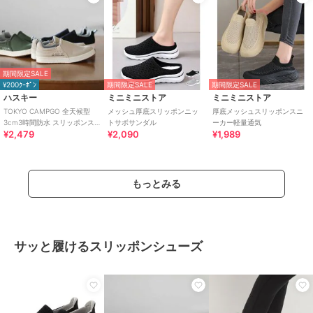
期間限定SALE
¥200ｸｰﾎﾟﾝ
期間限定SALE
期間限定SALE
ハスキー
ミニミニストア
ミニミニストア
TOKYO CAMPGO 全天候型
メッシュ厚底スリッポンニッ
厚底メッシュスリッポンスニ
3cm3時間防水 スリッポンス
トサボサンダル
ーカー軽量通気
¥2,479
¥2,090
¥1,989
ニーカー
もっとみる
サッと履けるスリッポンシューズ