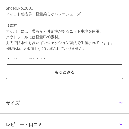
Shoes.No.2000
フィット感抜群 軽量柔らかバレエシューズ
【素材】
アッパーには、柔らかく伸縮性があるニット生地を使用。
アウトソールには軽量PVC素材。
丈夫で防水性も高いインジェクション製法で生産されています。
※靴自体に防水加工などは施されておりません。
【デザイン・履き心地】
見た目もかわいい優しめなポインテッドトゥ。
アッパーのV字のカットラインで脚長効果が嬉しい一足です。
尖りすぎてないシルエットでコーデしやすいです。
ライニング（裏地）無しの為、非常に伸縮性があり甲高や幅広など足
に不安がある方でもフィッティングしやすいアイテムです。
足元をいつものスニーカーからチェンジするだけで印象がグッと大人
っぽくなります。
サイズ
超軽量なのも嬉しい点です。
中敷きにもジャージ素材のスニーカーのようなカップインソールが入
っている為、履き心地もフワフワ！
アウトソールの返りも◎です。
レビュー・口コミ
デニムやカーゴパンツなどカジュアルな装いには勿論マッチします