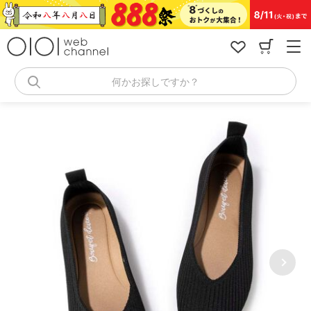
コ
ン
テ
ン
ツ
へ
何かお探しですか？
ス
キ
ッ
プ