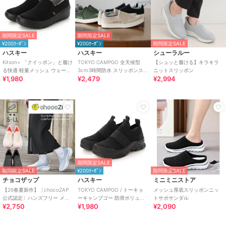
期間限定SALE
期間限定SALE
¥200ｸｰﾎﾟﾝ
¥200ｸｰﾎﾟﾝ
期間限定SALE
ハスキー
ハスキー
シューラルー
Kitson+ 「クイッポン」と履け
TOKYO CAMPGO 全天候型
【シュッと履ける】キラキラ
る快適 軽量メッシュ ウェーブ
3cm3時間防水 スリッポンス
ニットスリッポン
¥1,980
¥2,479
¥2,994
ソール スリッポン スニーカー
ニーカー
期間限定SALE
期間限定SALE
¥200ｸｰﾎﾟﾝ
期間限定SALE
チョコザップ
ハスキー
ミニミニストア
【26春夏新作】〔chocoZAP
TOKYO CAMPGO / トーキョ
メッシュ厚底スリッポンニッ
公式認定〕ハンズフリー メッ
ーキャンプゴー 防滑ボリュー
トサボサンダル
¥2,750
¥1,980
¥2,090
シュニット スリッポン
ムソール 防水スリッポンスニ
ーカー