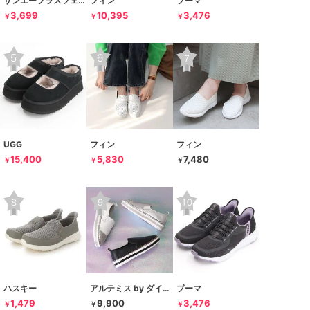
サンエープラスフェミニン
フィン
プーマ
3,699
10,395
3,476
￥
￥
￥
UGG
フィン
フィン
15,400
5,830
7,480
￥
￥
￥
ハスキー
アルテミス by ダイアナ
プーマ
1,479
9,900
3,476
￥
￥
￥