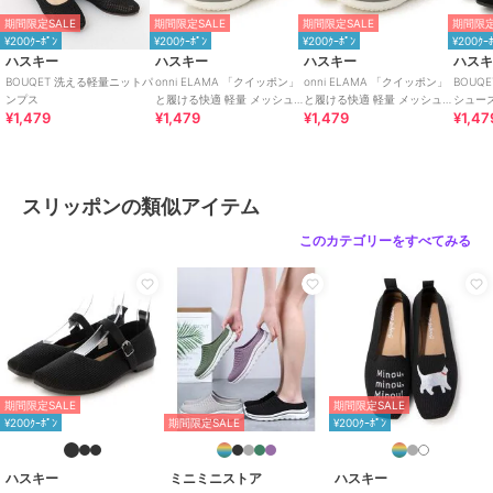
サイズ
4サイズ展開
期間限定SALE
期間限定SALE
期間限定SALE
期間限定
素材
アッパー：ニット / ソール：PVC
¥200ｸｰﾎﾟﾝ
¥200ｸｰﾎﾟﾝ
¥200ｸｰﾎﾟﾝ
¥200ｸｰ
ハスキー
ハスキー
ハスキー
ハス
商品のお取り扱い方法
BOUQET 洗える軽量ニットパ
onni ELAMA 「クイッポン」
onni ELAMA 「クイッポン」
BOUQ
原産国
中国
ンプス
と履ける快適 軽量 メッシュ
と履ける快適 軽量 メッシュ
シュー
¥1,479
¥1,479
¥1,479
¥1,47
レースアップカジュアルスニ
カジュアルスリッポン
ェンパ
ーカー
スリッポンの類似アイテム
このカテゴリーをすべてみる
期間限定SALE
期間限定SALE
¥200ｸｰﾎﾟﾝ
期間限定SALE
¥200ｸｰﾎﾟﾝ
ハスキー
ミニミニストア
ハスキー