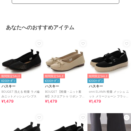
あなたへのおすすめアイテム
期間限定SALE
期間限定SALE
期間限定SALE
¥200ｸｰﾎﾟﾝ
¥200ｸｰﾎﾟﾝ
¥200ｸｰﾎﾟﾝ
ハスキー
ハスキー
ハスキー
BOUQET 洗える 軽量 ラメ編
BOUQET 【軽量・ニット素
onni ELAMA 軽量 メッシュ ニ
みニットメッシュパンプス
材】スクエアトゥ リボン フラ
ット メリージェーン フラット
¥1,479
¥1,479
¥1,479
ットパンプス/バレエシューズ
シューズ