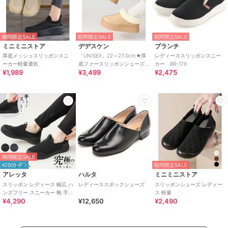
期間限定SALE
期間限定SALE
期間限定SALE
ミニミニストア
デデスケン
ブランチ
厚底メッシュスリッポンスニ
「UNISEX」22～27.0cm★厚
レディーススリッポンスニー
ーカー軽量通気
底ファースリッポンシューズ
カー BR-179
¥1,989
¥3,499
¥2,475
★6366
期間限定SALE
¥200ｸｰﾎﾟﾝ
期間限定SALE
アレッタ
ハルタ
ミニミニストア
スリッポン レディース 幅広 ハ
レディーススポックシューズ
スリッポンシューズ レディー
ンズフリー スニーカー 靴 手を
ス 軽量
¥4,290
¥12,650
¥2,490
使わず履ける プレーン きれい
め