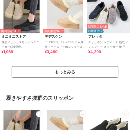
期間限定SALE
期間限定SALE
期間限定SALE
¥200ｸｰﾎﾟﾝ
ミニミニストア
デデスケン
アレッタ
厚底メッシュスリッポンスニ
「UNISEX」22～27.0cm★厚
スリッポン レディース 幅広 ハ
ーカー軽量通気
底ファースリッポンシューズ
ンズフリー スニーカー 靴 手を
¥1,989
¥3,499
¥4,290
★6366
使わず履ける ゴム紐 きれいめ
もっとみる
履きやすさ抜群のスリッポン