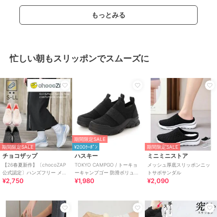
もっとみる
忙しい朝もスリッポンでスムーズに
期間限定SALE
期間限定SALE
¥200ｸｰﾎﾟﾝ
期間限定SALE
チョコザップ
ハスキー
ミニミニストア
【26春夏新作】〔chocoZAP
TOKYO CAMPGO / トーキョ
メッシュ厚底スリッポンニッ
公式認定〕ハンズフリー メッ
ーキャンプゴー 防滑ボリュー
トサボサンダル
¥2,750
¥1,980
¥2,090
シュニット スリッポン
ムソール 防水スリッポンスニ
ーカー