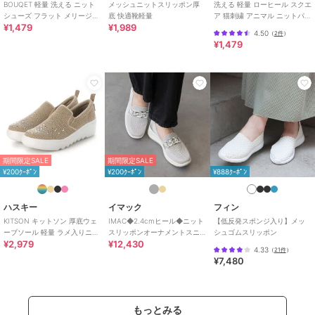
BOUQET 軽量 洗える ニット
メッシュニットスリッポン厚
洗える 軽量 ローヒール スクエ
シューズ フラット メリージェ
底 快適靴軽量
ア 猫刺繍 アニマル ニットパン
¥1,479
¥1,989
ンパンプス スリッポン
プス スリッポン オペラシュー
4.50
（
2件
）
ズ
¥1,479
期間限定SALE
期間限定SALE
¥200ｸｰﾎﾟﾝ
¥200ｸｰﾎﾟﾝ
¥888ｸｰﾎﾟﾝ
ハスキー
イマック
フィン
KITSON キットソン 厚底ウェ
IMAC◆2.4cmヒール◆ニット
【低反発スポンジ入り】メッ
ーブソール 軽量 ラメ入りニッ
スリッポンオーナメントスニ
シュゴムスリッポン
¥2,979
¥12,430
ト スリッポン
ーカー
4.33
（
21件
）
¥7,480
もっとみる