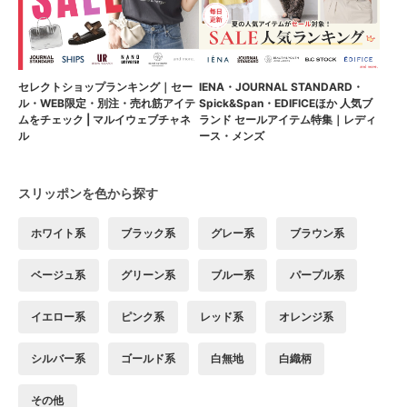
セレクトショップランキング｜セー
IENA・JOURNAL STANDARD・
ル・WEB限定・別注・売れ筋アイテ
Spick&Span・EDIFICEほか 人気ブ
ムをチェック | マルイウェブチャネ
ランド セールアイテム特集｜レディ
ル
ース・メンズ
スリッポンを色から探す
ホワイト系
ブラック系
グレー系
ブラウン系
ベージュ系
グリーン系
ブルー系
パープル系
イエロー系
ピンク系
レッド系
オレンジ系
シルバー系
ゴールド系
白無地
白織柄
その他