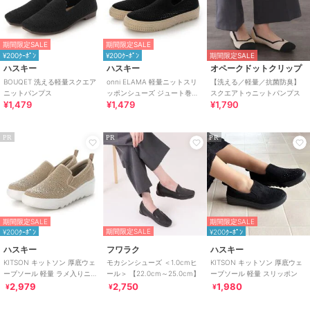
期間限定SALE
期間限定SALE
¥200ｸｰﾎﾟﾝ
¥200ｸｰﾎﾟﾝ
期間限定SALE
ハスキー
ハスキー
オペークドットクリップ
BOUQET 洗える軽量スクエア
onni ELAMA 軽量ニットスリ
【洗える／軽量／抗菌防臭】
ニットパンプス
ッポンシューズ ジュート巻き
スクエアトゥニットパンプス
¥1,479
¥1,479
¥1,790
風 エスパドリーユ
PR
PR
PR
期間限定SALE
期間限定SALE
期間限定SALE
¥200ｸｰﾎﾟﾝ
¥200ｸｰﾎﾟﾝ
ハスキー
フワラク
ハスキー
KITSON キットソン 厚底ウェ
モカシンシューズ ＜1.0cmヒ
KITSON キットソン 厚底ウェ
ーブソール 軽量 ラメ入りニッ
ール＞ 【22.0cm～25.0cm】
ーブソール 軽量 スリッポン
ト スリッポン
2,979
2,750
1,980
¥
¥
¥