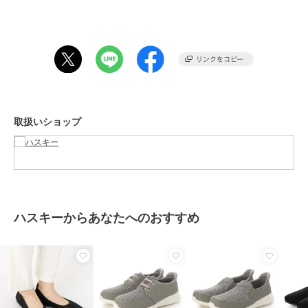
が、スカートやスラックスのキレイ目スタイル・ビジネススタイルの
足元にもおすすめです。
【サイズ感】
普段23.5cmを履いているスタッフがMサイズでジャストでした。
伸縮性のある素材の為、ピッタリ目のフィッティングがおすすめで
す。
※サイズ感には個人差がある為、ご参考程度にお考え下さい。
取扱いショップ
期間限定セール開催中
ブランド
ハスキー
ショップ
ハスキー
ハスキーからあなたへのおすすめ
商品カテゴリ
シューズ
／
スリッポン
性別タイプ
レディース
シューズ
／
スリッポン
カラー
BLACK、BEIGE、WH/GRAY、H
EART