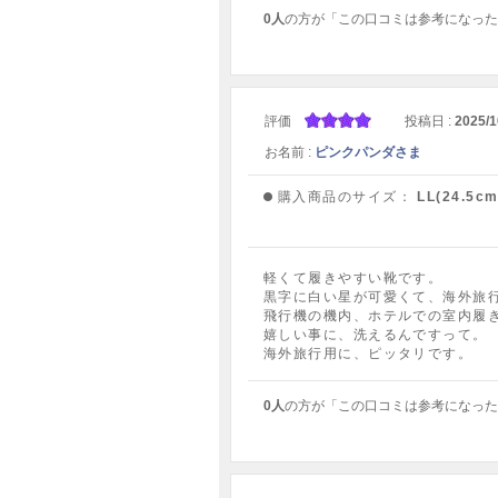
0人
の方が「この口コミは参考になった
評価
投稿日 :
2025/1
お名前 :
ピンクパンダさま
購入商品のサイズ：
LL(24.5cm
軽くて履きやすい靴です。
黒字に白い星が可愛くて、海外旅
飛行機の機内、ホテルでの室内履
嬉しい事に、洗えるんですって。
海外旅行用に、ピッタリです。
0人
の方が「この口コミは参考になった