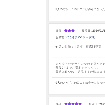
0人
の方が「この口コミは参考になった
評価
投稿日 :
2026/01/
お名前 :
にこさま (50代～ 女性)
足の特徴：
[足幅：幅広] [甲高
先が尖ったデザインなので指があ
普段24.5で、裸足でピッタリ。
質感は良いので返品するか悩みま
0人
の方が「この口コミは参考になった
評価
投稿日 :
202