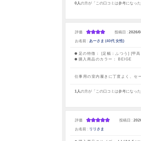
0人
の方が「この口コミは参考になった
評価
投稿日 :
2026/0
お名前 :
あーさま (40代 女性)
足の特徴：
[足幅：ふつう] [甲
購入商品のカラー：
BEIGE
仕事用の室内履きに丁度よく、セ
1人
の方が「この口コミは参考になった
評価
投稿日 :
202
お名前 :
リリさま