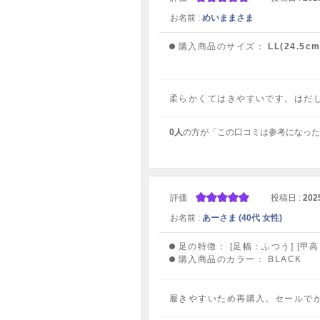
お名前 :
めいままさま
購入商品のサイズ：
LL(24.5cm
柔らかくてはきやすいです。はだ
0人
の方が「この口コミは参考になった
評価
投稿日 :
202
お名前 :
あーさま (40代 女性)
足の特徴：
[足幅：ふつう] [甲
購入商品のカラー：
BLACK
履きやすいため再購入。セールで