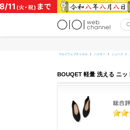
コ
ン
テ
ン
ツ
へ
ス
キ
ッ
マルイウェブチャネル
/
ハスキー
/
シューズ
/
プ
BOUQET 軽量 洗える 