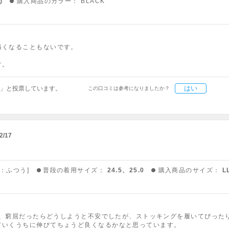
)
購入商品のカラー：
BLACK
痛くなることもないです。
す。
はい
」と投票しています。
この口コミは参考になりましたか？
2/17
高：ふつう]
普段の着用サイズ：
24.5、25.0
購入商品のサイズ：
L
ので、窮屈だったらどうしようと不安でしたが、ストッキングを履いてぴった
ていくうちに伸びてちょうど良くなるかなと思っています。