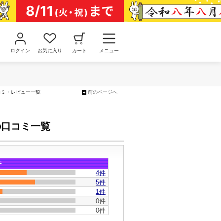
ログイン
お気に入り
カート
メニュー
コミ・レビュー一覧
前のページへ
の口コミ一覧
件
4
件
5件
1件
0件
0件