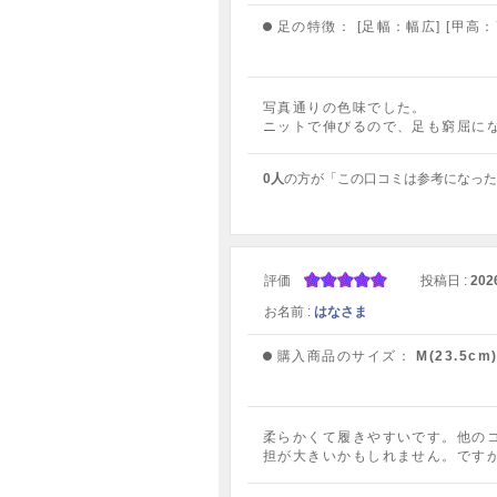
足の特徴：
[足幅：幅広] [甲高：
写真通りの色味でした。
ニットで伸びるので、足も窮屈に
0人
の方が「この口コミは参考になった
評価
投稿日 :
202
お名前 :
はなさま
購入商品のサイズ：
M(23.5cm
柔らかくて履きやすいです。他の
担が大きいかもしれません。です