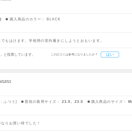
)
購入商品のカラー：
BLACK
しでもはけます。学校用の室内履きにしようとおもいます。
はい
」と投票しています。
この口コミは参考になりましたか？
5/12/11
高：ふつう]
普段の着用サイズ：
23.0、23.5
購入商品のサイズ：
M
かなりお買い得でした！