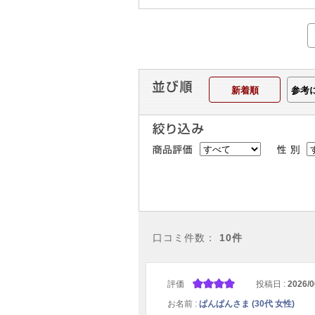
新着順
参考
口コミ件数：
10件
評価
投稿日 :
2026/0
お名前 :
ぱんぱんさま (30代 女性)