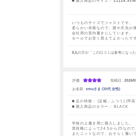
購入商品のサイズ：
LL(24.5cm
いつものサイズでジャストです。
柔らかい布製なので、踵や爪先が
会社用の室内履きにしています。
セールでお安く買えてよかったで
0人
の方が「この口コミは参考になった
評価
投稿日 :
2026/0
お名前 :
emuさま (30代 女性)
足の特徴：
[足幅：ふつう] [甲
購入商品のカラー：
BLACK
学校の上履き用に購入しました。
普段靴によって24.5から25な
またニットなので、おそらく履い