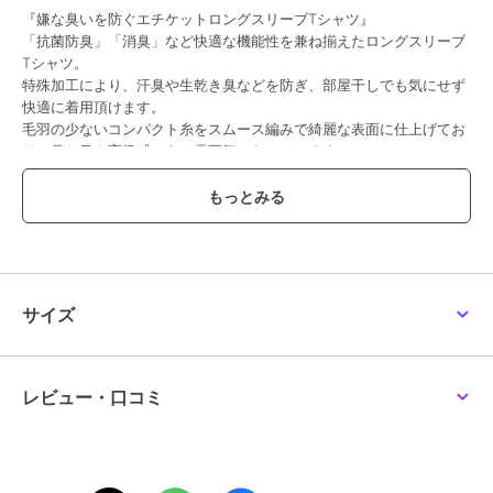
『嫌な臭いを防ぐエチケットロングスリーブTシャツ』
ナノユニバース
ナノユニバース
ナノユニバース
「抗菌防臭」「消臭」など快適な機能性を兼ね揃えたロングスリーブ
Anti Soaked(R) 汗染み防
GOOD ROCK
ジャケT(R)プレミアム V
Tシャツ。
止 ミドルウェイト 7.1oz
SPEED×Anti Soaked(R)
ネック 半袖
ビッグシルエットTシャ
汗染み防止 ジープ Tシャ
特殊加工により、汗臭や生乾き臭などを防ぎ、部屋干しでも気にせず
6,600
4,851
5,544
¥
¥
¥
ツ
ツ
快適に着用頂けます。
毛羽の少ないコンパクト糸をスムース編みで綺麗な表面に仕上げてお
り、見た目も高級感のある雰囲気になっています。
ナノ・ユニバース定番のベーシックなロングスリーブのモックネック
Tシャツです。
【Anti Smellシリーズ】
40%OFF
SALE
SALE
特殊加工を施し、抗菌防臭、制菌(制菌加工：繊維上の細菌の増殖を抑
制)、消臭機能を備えたアイテム。 環境に配慮した加工で廃棄しても
ナノユニバース
ナノユニバース
ナノユニバース
地球に影響を与えません。
ドライ天竺ポロシャツ
アンチスメル ポロシャ
ダブルジャージー着流し
サイズ
半袖
ツ 半袖
カーディガン
4,290
6,435
4,356
¥
¥
¥
【素材】コットン100％
【原産国】ベトナム製
レビュー・口コミ
※こちらの商品の画像はサンプルを使用しているため、一部製品と仕
様が異なる場合がございます。この点をご了承の上、お買い求めくだ
さい。
※こちらの商品は水や雨に濡れたり、汗による湿気、乾燥状態での摩