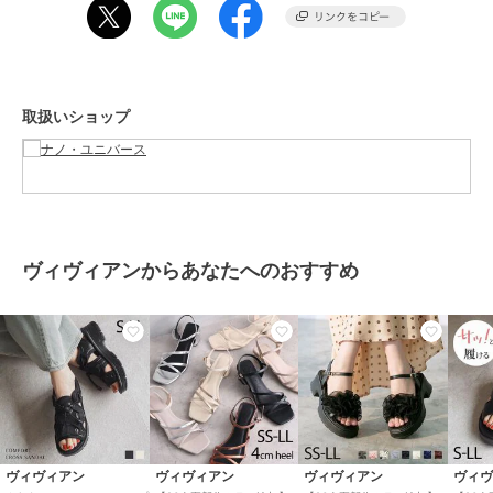
擦により、薄い色の衣服などに色移りする可能性がございます。予め
SALE
ご了承いただき、ご使用の際にはご注意くださいますようお願い致し
ナノユニバース
ナノユニバース
ナノユニバース
ます。
ダブルジャージー着流し
ジャケT(R) クルーネック
ジャケT(R) クルーネック
カーディガン
半袖
長袖
nano・universe model: H178 B80 W70 H90 着用サイズ: LARGE
7,700
3,850
3,465
予約
¥
¥
¥
取扱いショップ
ブランド
ナノユニバース
ショップ
ナノ・ユニバース
商品カテゴリ
トップス
／
Tシャツ・カットソ
ー
ヴィヴィアンからあなたへのおすすめ
SALE
SALE
30%OFF
性別タイプ
メンズ
ナノユニバース
ナノユニバース
ナノユニバース
トップス
／
Tシャツ・カットソ
Anti Soaked(R)汗染み防
Anti Soaked(R) Plus イ
フェイクレイヤード鹿の
ー
止 クルーネックビッグT
ンナーTシャツ 半袖
子Tシャツ 半袖
4,235
2,079
4,620
¥
¥
¥
カラー
ブラック、グレー、ホワイト
サイズ
Ｓ,Ｍ,Ｌ,ＸＬ
素材
コットン 100%
商品のお取り扱い方法
ヴィヴィアン
ヴィヴィアン
ヴィヴィアン
ヴィ