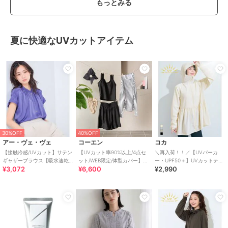
もっとみる
夏に快適なUVカットアイテム
30%OFF
40%OFF
アー・ヴェ・ヴェ
コーエン
コカ
【接触冷感/UVカット】サテン
【UVカット率90%以上/4点セ
＼再入荷！！／【UVパーカ
ギャザーブラウス【吸水速乾/
ット/WEB限定/体型カバー】シ
ー・UPF50＋】UVカットティ
¥3,072
¥6,600
¥2,990
イージーケア】
ュシュ付きアソートスイムウ
アードパーカー 全4色
エア（イン