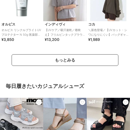
オルビス
インディヴィ
コカ
オルビス リンクルブライトUV
【UVケア／吸汗速乾／着映
＼新色登場／【UVカット・シ
プロテクター N 50g 医薬部外
え】フリルピンタックブラウ
ワになりにくい】バッグギャ
¥3,850
¥13,200
¥1,989
品（顔用日焼け止め）
ス
ザーUVパーカー 全4色
もっとみる
毎日履きたいカジュアルシューズ