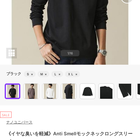
1/16
ブラック
Ｓ
×
Ｍ
×
Ｌ
×
ＸＬ
×
SALE
ナノユニバース
《イヤな臭いを軽減》Anti Smellモックネックロングスリー