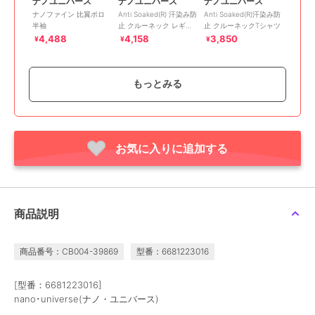
ナノユニバース
ナノユニバース
ナノユニバース
ナノファイン 比翼ポロ
Anti Soaked(R) 汗染み防
Anti Soaked(R)汗染み防
半袖
止 クルーネック レギュ
止 クルーネックTシャツ
ラーシルエットTシャツ
4,488
4,158
3,850
¥
¥
¥
もっとみる
お気に入りに追加する
ナノユニバース
ナノユニバース
ナノユニバース
Anti Soaked(R) 汗染み防
Anti Soaked(R) 汗染み防
『Begin 9月号掲載』
止 ライトウェイト 5.6oz
止 ミドルウェイト 7.1oz
｢DamerinoPack｣
ミドルシルエットTシャ
レギュラーシルエットT
forJetSetter ワンマイル
5,940
5,940
11,000
¥
¥
¥
商品説明
ツ
シャツ
セットア
商品番号：CB004-39869
型番：6681223016
[型番：6681223016]
nano･universe(ナノ・ユニバース)
30%OFF
SALE