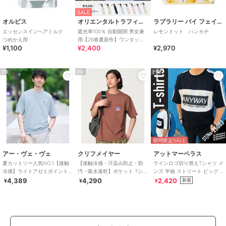
SALE
オルビス
オリエンタルトラフィック
ラブラリー バイ フェイラー
エッセンスインヘアミルク
遮光率100％ 自動開閉 男女兼
レモンドット ハンカチ
つめかえ用
用【26春夏新作】ワンタッチ
¥1,100
¥2,400
¥2,970
晴雨兼用 折りたたみ傘 /G-
0601
PR
PR
PR
期間限定SALE
アー・ヴェ・ヴェ
クリフメイヤー
アットマーベラス
夏カットソー人気NO.1【接触
【接触冷感・汗染み防止・防
ラインロゴ切り替えTシャツ メ
冷感】ライトアゼ１ポイント
汚・吸水速乾】ポケット Tシャ
ンズ 半袖 ストリート ビッグT
シシュウスウェットＴ〈イー
ツ クリフラビット 半袖
韓国ファッション
4,389
4,290
2,420
新着
¥
¥
¥
ジーケア/洗濯機で