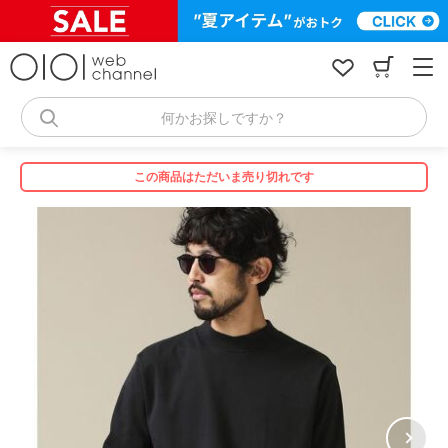
コ
ン
テ
ン
ツ
へ
何かお探しですか？
ス
キ
ッ
この商品はただいま売り切れです
プ