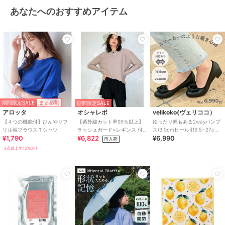
あなたへのおすすめアイテム
期間限定SALE
まとめ割
期間限定SALE
アロッタ
オシャレボ
velikoko(ヴェリココ）
【４つの機能付】ひんやりフ
【紫外線カット率99％以上】
ゆったり幅もある2wayパンプ
リル袖ブラウスＴシャツ
ラッシュガード×レギンス 付
ス(3.0cmヒール)[19.5~27cm]
¥1,790
¥6,822
¥6,990
き タンキニ
ラクチンきれいシューズ
再入荷
3点以上で10%OFF