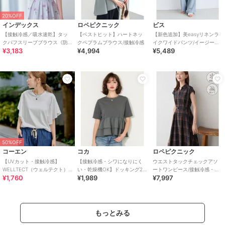
20%OFF
インデックス
ロペピクニック
ビス
【接触冷感／吸水速乾】タッ
【ベストヒット】ハートネッ
【新色追加】美easyリネンラ
クパフスリーブブラウス《防
クペプラムブラウス/接触冷感
イクワイドパンツ/イージーケ
¥3,183
¥4,994
¥5,489
シワ／洗濯機OK／XS～3L／
ア・接触冷感・セットアップ
8col》
対応
50%OFF
コーエン
コカ
ロペピクニック
【UVカット・接触冷感】
【接触冷感・シワになりにく
ウエストタックチェックアソ
WELLTECT（ウェルテクト）
い・乾燥機OK】ドッキング2
ートワンピース/接触冷感・防
¥1,760
¥1,989
¥7,997
USAコットン フレアスリーブ
段フリルTシャツ 全2色
シワ・リンクコーデ
Tシャツ（イ
もっとみる