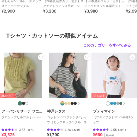
やわらかソールレースアップ
【26春夏新作カラー追加】ス
【26春夏新作カラー追加】シ
【26
お手入れ
30℃非常に弱い 漂白× アイロン15
スニーカーサンダル
クエアトゥアシメ華奢アンク
アークロスフリル厚底ストラ
ッ！と
0℃ ドライ× タンブル乾燥× 吊り干
¥2,990
¥3,280
¥3,980
¥2,9
ルストラップサンダル
ップサンダル
トクロ
40%OFF
30%OFF
SALE
し ウェット非常に弱い
ナノユニバース
ナノユニバース
ナノユニバース
特徴
トップス
オーバーダイ フェードT
RUSSELL ATHLETIC／
アンチスメル Vネック T
綿100％
/
５分・７分袖
/
レギュ
シャツ 半袖
別注 RUSSELL
シャツ 半袖
Tシャツ・カットソーの類似アイテム
ATHLETIC 製品加工 TEE
3,300
5,005
5,346
ラー丈(トップス)
¥
¥
¥
このカテゴリーをすべてみる
Tシャツ・カットソー
綿100％
/
５分・７分袖
/
レギュ
ラー丈(トップス)
原産国
ベトナム製
SALE
SALE
30%OFF
ナノユニバース
ナノユニバース
ナノユニバース
35%OFF
33%OFF
「MOFFISIE」1.0オリジ
アンチスメル VネックT
GOOD ROCK
ナルプリント Tシャツ 半
シャツ 半袖
SPEED×Anti Soaked(R)
袖
汗染み防止 NYC Tシャ
4,840
4,752
4,851
¥
¥
¥
アーバンリサーチ サニーレーベル
神戸レタス
プティマイン
ツ
フロントフリルプルオーバー
コットン100%フレンチTシャ
【プティプラ】BOYS半袖Tシ
ツ（モックネックorクルーネ
ャツ
ック） [C4819]
3.87
4.26
4.55
（
16件
）
（
238件
）
（
38件
）
¥3,575
¥1,790
¥660
再入荷