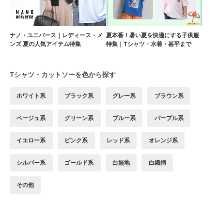
ナノ・ユニバース｜レディース・メ
夏本番！暑い夏を快適にする子供服
ンズ 夏の人気アイテム特集
特集｜Tシャツ・水着・甚平まで
Tシャツ・カットソーを色から探す
ホワイト系
ブラック系
グレー系
ブラウン系
ベージュ系
グリーン系
ブルー系
パープル系
イエロー系
ピンク系
レッド系
オレンジ系
シルバー系
ゴールド系
白無地
白織柄
その他