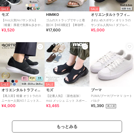
SALE
SALE
モズ
HIMIKO
オリエンタルトラフィック
【moz人気No.1サンダル】
ゴムのストラップでサッと着
きれいめスポサン オリトラの
〔軽量〕厚底で美脚＆歩きや
脱OK【WEB限定】【卑弥呼
サンダル人気No.1 ダブルベル
¥3,520
¥17,600
¥5,000
すい！疲れにくいフィット感
26SS】ゴムストラップサンダ
ト スポーツサンダル /42207
のスポーツサンダル
ル/661250
SALE
SALE
オリエンタルトラフィック
モズ
プーマ
【再入荷】軽量 オリトラのス
【定番人気】〔新色追加〕
PUMA/プーマ/プーマ V コート
ニーカー人気NO.1 ニットスニ
moz メッシュ ニット スポーツ
バルク
¥4,000
¥3,465
¥5,390
ーカー スリッポン /3709
サンダル
再入荷
もっとみる