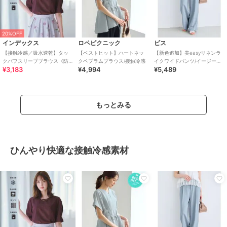
20%OFF
インデックス
ロペピクニック
ビス
【接触冷感／吸水速乾】タッ
【ベストヒット】ハートネッ
【新色追加】美easyリネンラ
クパフスリーブブラウス《防
クペプラムブラウス/接触冷感
イクワイドパンツ/イージーケ
¥3,183
¥4,994
¥5,489
シワ／洗濯機OK／XS～3L／
ア・接触冷感・セットアップ
8col》
対応
もっとみる
ひんやり快適な接触冷感素材