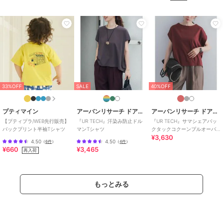
SALE
SALE
ナノユニバース
ナノユニバース
ナノユニバース
ストライプジャガードT
ヘビーウェイトTシャツ
NORMANBROS／ショー
シャツ 半袖
半袖
ト丈ワッフルヘンリーネ
ックTシャツ 半袖
3,828
5,632
6,820
新着
¥
¥
¥
33%OFF
SALE
40%OFF
プティマイン
アーバンリサーチ ドアーズ
アーバンリサーチ ドアーズ
【プティプラ/WEB先行販売】
『UR TECH』汗染み防止ドル
『UR TECH』サマシェアバッ
バックプリント半袖Tシャツ
マンTシャツ
クタックコクーンプルオーバ
¥3,630
ー
4.50
4.50
（
6件
）
（
4件
）
¥660
¥3,465
SALE
SALE
再入荷
ナノユニバース
ナノユニバース
ナノユニバース
Anti Soaked(R)汗染み防
Anti Soaked(R) Plus イ
アンチスメル VネックT
止 De Light ミドルシル
ンナーTシャツ
シャツ 長袖
もっとみる
エットTシャツ
4,158
2,970
5,544
¥
¥
¥