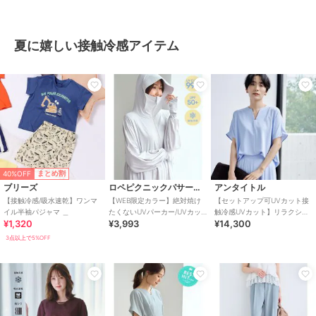
夏に嬉しい接触冷感アイテム
40%OFF
まとめ割
ブリーズ
ロペピクニックパサージュ
アンタイトル
【接触冷感/吸水速乾】ワンマ
【WEB限定カラー】絶対焼け
【セットアップ可UVカット接
イル半袖パジャマ ＿
たくないUVパーカー/UVカッ
触冷感UVカット】リラクシー
¥1,320
¥3,993
¥14,300
ト・接触冷感
キーVネックブラウス
3点以上で5%OFF