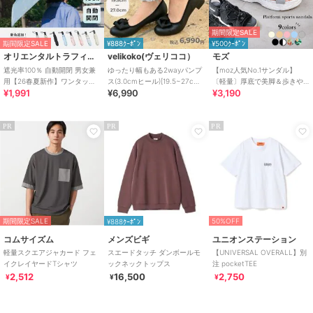
期間限定SALE
期間限定SALE
¥888ｸｰﾎﾟﾝ
¥500ｸｰﾎﾟﾝ
オリエンタルトラフィック
velikoko(ヴェリココ）
モズ
遮光率100％ 自動開閉 男女兼
ゆったり幅もある2wayパンプ
【moz人気No.1サンダル】
用【26春夏新作】ワンタッチ
ス(3.0cmヒール)[19.5~27cm]
〔軽量〕厚底で美脚＆歩きや
¥1,991
¥6,990
¥3,190
晴雨兼用 折りたたみ傘 /G-
ラクチンきれいシューズ
すい！疲れにくいフィット感
0601
のスポーツサンダル
PR
PR
PR
期間限定SALE
50%OFF
¥888ｸｰﾎﾟﾝ
コムサイズム
メンズビギ
ユニオンステーション
軽量スクエアジャカード フェ
スエードタッチ ダンボールモ
【UNIVERSAL OVERALL】別
イクレイヤードTシャツ
ックネックトップス
注 pocketTEE
2,512
16,500
2,750
¥
¥
¥