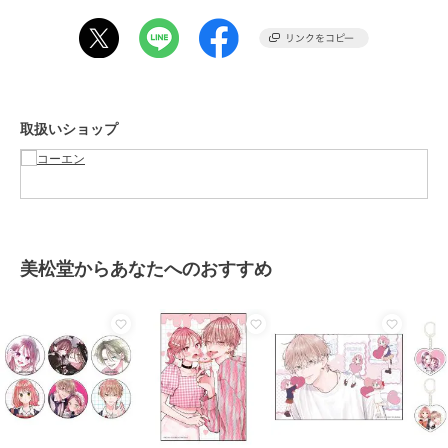
家庭洗濯：可能(ネット使用)
期間限定SALE
期間限定SALE
期間限定SALE
【スタッフ着用コメント】
コーエン
コーエン
コーエン
＜＜30代中盤＞＞
【UVカット・接触冷
Reebok（リーボック）
【防汚、抗菌防臭 、UV
身長：175cm 普段着用サイズ：L～XL 試着サイズ：XL
感・吸水速乾・遮熱性】
別注PUMP Tシャツ
カット】クリーンプラス
サイズ感：オーバーサイズでトレンド感のあるサイズ感です。
Penneys x WELLTECT
カノコポロシャツ
2,521
2,772
1,777
¥
¥
¥
取扱いショップ
別注ワンポイントTシ
素材感：ポリエステル混でテロッとした質感です。ホワイトは透け感
があります。
オススメスタイリング：カジュアルにミリタリーパンツ合わせがオス
スメです。
美松堂からあなたへのおすすめ
＜＜20代後半＞＞
14%OFF
期間限定SALE
期間限定SALE
身長：165cm 普段着用サイズ：M～L 試着サイズ：Ｌ
コーエン
コーエン
コーエン
サイズ感：着丈はスッキリしてますが、身幅はゆったりとしたボック
【吸水速乾、接触冷感、
西海岸フォトプリントT
DISCUS（ディスカス）
スシルエットです。
遮熱性、UVカット】マ
シャツ
別注カレッジスウェット
ルチファンクション無地
Tシャツ
2,530
2,475
2,816
¥
¥
¥
素材感：柔らかくサラッとした質感です。
ポケットTシャツ
オススメスタイリング：チノパンやデニムと合わせたアメカジスタイ
ルがオススメです！