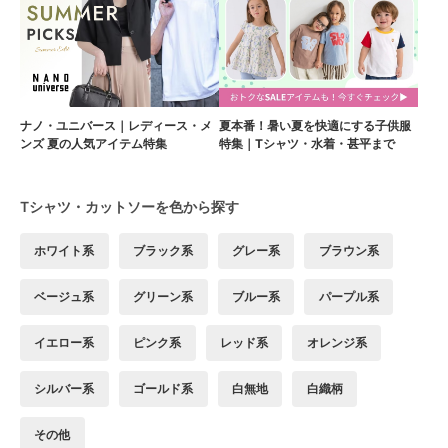
ナノ・ユニバース｜レディース・メ
夏本番！暑い夏を快適にする子供服
ンズ 夏の人気アイテム特集
特集｜Tシャツ・水着・甚平まで
Tシャツ・カットソーを色から探す
ホワイト系
ブラック系
グレー系
ブラウン系
ベージュ系
グリーン系
ブルー系
パープル系
イエロー系
ピンク系
レッド系
オレンジ系
シルバー系
ゴールド系
白無地
白織柄
その他