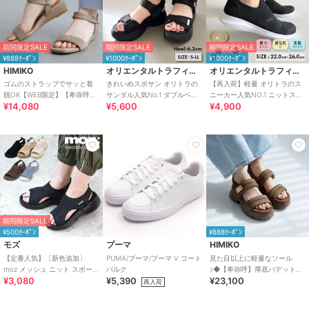
期間限定SALE
期間限定SALE
期間限定SALE
¥888ｸｰﾎﾟﾝ
¥1000ｸｰﾎﾟﾝ
¥1000ｸｰﾎﾟﾝ
HIMIKO
オリエンタルトラフィック
オリエンタルトラフィック
ゴムのストラップでサッと着
きれいめスポサン オリトラの
【再入荷】軽量 オリトラのス
脱OK【WEB限定】【卑弥呼
サンダル人気No.1 ダブルベル
ニーカー人気NO.1 ニットスニ
¥14,080
¥5,600
¥4,900
26SS】ゴムストラップサンダ
ト スポーツサンダル /42207
ーカー スリッポン /3709
ル/661250
期間限定SALE
¥500ｸｰﾎﾟﾝ
¥888ｸｰﾎﾟﾝ
モズ
プーマ
HIMIKO
【定番人気】〔新色追加〕
PUMA/プーマ/プーマ V コート
見た目以上に軽量なソール
moz メッシュ ニット スポーツ
バルク
♪◆【卑弥呼】厚底パデットサ
¥3,080
¥5,390
¥23,100
サンダル
ンダル/661201
再入荷