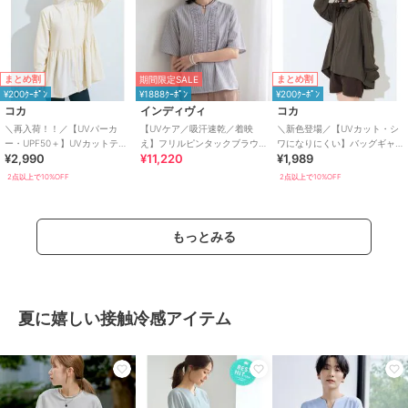
まとめ割
まとめ割
期間限定SALE
¥200ｸｰﾎﾟﾝ
¥1888ｸｰﾎﾟﾝ
¥200ｸｰﾎﾟﾝ
コカ
インディヴィ
コカ
＼再入荷！！／【UVパーカ
【UVケア／吸汗速乾／着映
＼新色登場／【UVカット・シ
ー・UPF50＋】UVカットティ
え】フリルピンタックブラウ
ワになりにくい】バッグギャ
¥2,990
¥11,220
¥1,989
アードパーカー 全4色
ス
ザーUVパーカー 全4色
2点以上で10%OFF
2点以上で10%OFF
もっとみる
夏に嬉しい接触冷感アイテム