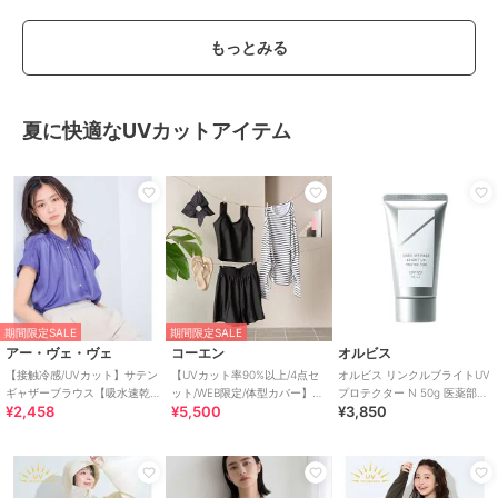
もっとみる
夏に快適なUVカットアイテム
期間限定SALE
期間限定SALE
アー・ヴェ・ヴェ
コーエン
オルビス
【接触冷感/UVカット】サテン
【UVカット率90%以上/4点セ
オルビス リンクルブライトUV
ギャザーブラウス【吸水速乾/
ット/WEB限定/体型カバー】シ
プロテクター N 50g 医薬部外
¥2,458
¥5,500
¥3,850
イージーケア】
ュシュ付きアソートスイムウ
品（顔用日焼け止め）
エア（イン