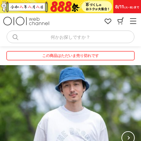
コ
ン
テ
ン
ツ
へ
何かお探しですか？
ス
キ
ッ
この商品はただいま売り切れです
プ