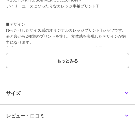
デイリーユースにぴったりなカレッジ半袖プリントT
期間限定SALE
期間限定SALE
期間限定SALE
コーエン
コーエン
コーエン
【抗菌防臭・防汚（食品
TOM and JERRY （トム
SMITH'S（スミス）別注
■デザイン
汚れ）・UVカット】ク
とジェリー）ヴィンテー
ポケット切替えデザイン
リーンプラススウェット
ジライクTシャツ
ベーシック半袖Tシャツ
ゆったりしたサイズ感のオリジナルカレッジプリントTシャツです。
1,777
2,173
2,108
再入荷
¥
¥
¥
Tシャツ（Youtube紹介
表と裏から2種類のプリントを施し、立体感を表現したデザインが魅
アイテ
力になります。
定番のカラーからトレンドのペールトーンまで、2色買いもオススメ
のプチプライスも魅力になります。
■素材
程よく厚みのあるテロっとした質感です。
期間限定SALE
期間限定SALE
40%OFF
■スタイリング
コーエン
コーエン
コーエン
夏らしくショーツ合わせや、シャツのインナーとしての着こなしも◎
TOY STORY（トイ・ス
SMITH'S（スミス）別注
USAコットンアニマル刺
サイズ
トーリー）/デザインプ
ポケット付きプリント半
繍Ｔシャツ
ワンサイズあげてビッグシルエットな着こなしもオススメです。
リントTシャツ
袖Tシャツ
4,284
2,108
2,112
再入荷
¥
¥
¥
透け感：ややあり
生地の厚さ：やや薄い
レビュー・口コミ
光沢感：なし
裏地：なし
伸縮性：あり