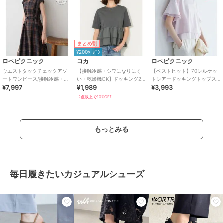
まとめ割
¥200ｸｰﾎﾟﾝ
ロペピクニック
コカ
ロペピクニック
ウエストタックチェックアソ
【接触冷感・シワになりにく
【ベストヒット】70シルケッ
ートワンピース/接触冷感・防
い・乾燥機OK】ドッキング2
トシアードッキングトップス/
¥7,997
¥1,989
¥3,993
シワ・リンクコーデ
段フリルTシャツ 全2色
着丈が選べる・UVカット・接
触冷感
2点以上で10%OFF
もっとみる
毎日履きたいカジュアルシューズ