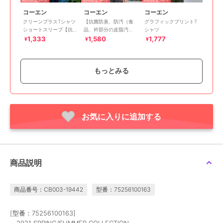
コーエン
コーエン
コーエン
クリーンプラスTシャツ
【抗菌防臭、防汚（食
グラフィックプリントT
ショートスリーブ【抗菌
品、衿部分の皮脂汚
シャツ
防臭・防汚（食品、衿部
れ）、UVカット】クリ
1,333
1,580
1,777
¥
¥
¥
分の皮脂汚れ）・UVカ
ーンプラスロゴTシャツ
ット）
ショートスリーブ
もっとみる
お気に入りに追加する
期間限定SALE
期間限定SALE
40%OFF
コーエン
コーエン
コーエン
STAR WARS（スター・
【抗菌防臭・防汚（食
Repurヘビーコットンポ
ウォーズ）デザインヴィ
品、衿の皮脂汚れ）・
ケットTシャツ【抗菌性 /
ンテージライクTシャツ
UVカット】クリーンプ
消臭性 / インフルエンサ
2,476
2,284
1,782
¥
¥
¥
商品説明
ラスボーダーTシャツ シ
ー紹介アイテム】
ョートスリーブ
商品番号：CB003-19442
型番：75256100163
[型番：75256100163]
～2021 SPRING/SUMMER COLLECTION～