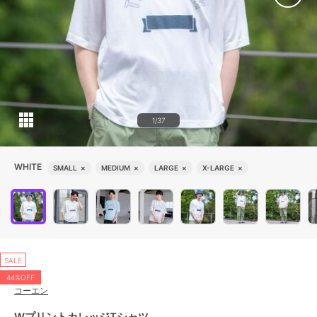
1/37
WHITE
SMALL
×
MEDIUM
×
LARGE
×
X-LARGE
×
SALE
44%OFF
コーエン
WプリントカレッジTシャツ