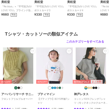
美松堂
美松堂
美松堂
美松
【注意点】
『Re:blue』×『不可抗力のI
『不可抗力のI LOVE YOU』
『不可抗力のI LOVE YOU』
『Re:
※撮影商品はサンプルの為、実際の仕様と異なる場合がございます。
LOVE YOU』ブラインド缶バ
ポストカード3
ポストカード4
LOVE
¥660
¥330
¥330
¥880
ッジ（全6種）
リルキ
予約
予約
予約
※画像の商品は光の照射や角度、お使いのモニター環境により、実物
期間限定SALE
期間限定SALE
期間限定SALE
と色味が異なる場合がございます。スタジオ物撮りの画像が実物の色
コーエン
コーエン
コーエン
味に一番近くなっております。
TOY STORY デザインT
SMITH'S（スミス）別注
Kodak（コダック）カメ
※予約商品の場合、実店舗への入荷は「お届け予定」とほぼ同時期と
シャツ
ヴィンテージライクTシ
ラプリントTシャツ
Tシャツ・カットソーの類似アイテム
ャツ
なりますが、実店舗への入荷が前後する場合もございます。
3,762
2,173
2,250
¥
¥
¥
このカテゴリーをすべてみる
品名：WK Wﾌﾟﾘﾝﾄｶﾚｯｼﾞ TEE
品番：7525-610-0163
ブランド
コーエン
期間限定SALE
期間限定SALE
期間限定SALE
ショップ
コーエン
コーエン
コーエン
コーエン
商品カテゴリ
トップス
／
Tシャツ・カットソ
期間限定SALE
まとめ割
35%OFF
40%OFF
Repurヘビーコットン七
ウルトラマン６０TH T
レトロスポーツTシャツ
ー
分袖フットボールTシャ
シャツ
1,777
¥
ツ【抗菌性、消臭性】
1,777
3,762
再入荷
¥
¥
性別タイプ
メンズ
アーバンリサーチ サニーレーベル
プティマイン
神戸レタス
トップス
／
Tシャツ・カットソ
フロントフリルプルオーバー
【プティプラ】BOYS半袖Tシ
コットン100%フレンチTシャ
ャツ
ツ（モックネックorクルーネ
ー
ック） [C4819]
3.87
4.56
4.26
（
16件
）
（
39件
）
（
238件
）