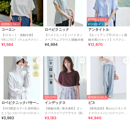
期間限定SALE
期間限定SALE
¥1500ｸｰﾎﾟﾝ
コーエン
ロペピクニック
アンタイトル
【UVカット・接触冷感】
【ベストヒット】ハートネッ
【セットアップ可UVカット接
WELLTECT（ウェルテクト）
クペプラムブラウス/接触冷感
触冷感UVカット】リラクシー
¥1,584
¥4,994
¥12,870
USAコットン フレアスリーブ
キーVネックブラウス
Tシャツ（イ
20%OFF
期間限定SALE
ロペピクニックパサージュ
インデックス
ビス
【WEB限定カラー】絶対焼け
【接触冷感／吸水速乾】タッ
【新色追加】美easyリネンラ
たくないUVパーカー/UVカッ
クパフスリーブブラウス《防
イクワイドパンツ/イージーケ
¥3,993
¥3,183
¥4,940
ト・接触冷感
シワ／洗濯機OK／XS～3L／
ア・接触冷感・セットアップ
8col》
対応