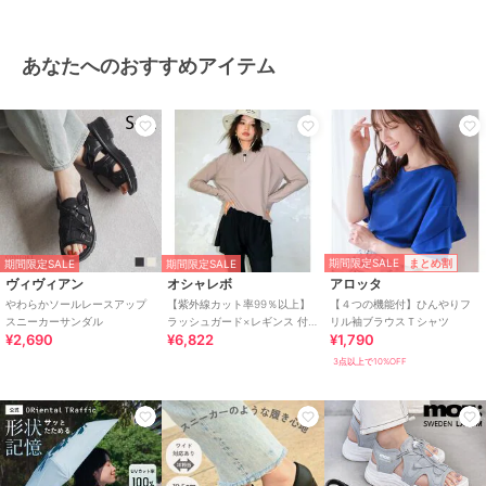
あなたへのおすすめアイテム
期間限定SALE
まとめ割
期間限定SALE
期間限定SALE
ヴィヴィアン
オシャレボ
アロッタ
やわらかソールレースアップ
【紫外線カット率99％以上】
【４つの機能付】ひんやりフ
スニーカーサンダル
ラッシュガード×レギンス 付
リル袖ブラウスＴシャツ
¥2,690
¥6,822
¥1,790
き タンキニ
3点以上で10%OFF