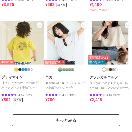
カラー
WHITE、LT.GRAY、LT.BLUE、LI
¥3,575
¥592
¥1,490
再入荷
LAC
2点以上で5%OFF
サイズ
4サイズ展開
素材
WHITE/LT.GRAY/LT.BLUE/LILA
期間限定SALE
50%OFF
期間限定SALE
C：ポリエステル65％ 綿35％
コーエン
コーエン
コーエン
商品のお取り扱い方法
Coleman（コールマン）
【好評につき追加生産】
フォトグラフィックTシ
別注グラフィックTシャ
TOM and JERRY /（トム
ャツ
特徴
トップス
ツ
とジェリー）ヴィンテー
2,635
1,974
1,777
¥
¥
¥
ジライクTシャツ
ロゴ
/
半袖
/
プルオーバー
/
レ
期間限定SALE
ギュラー丈(トップス)
40%OFF
期間限定SALE
¥200ｸｰﾎﾟﾝ
Tシャツ・カットソー
プティマイン
コカ
クラシカルエルフ
ロゴ
/
半袖
/
プルオーバー
/
レ
【プティプラ/WEB先行販売】
★お盆SALE★ フレンチスリー
ラフなのに品よく見える。軽
ギュラー丈(トップス)
バックプリント半袖Tシャツ
ブ刺繍Tシャツ 全4色
やかぽこぽこフクレジャガー
ドトップス（半袖）
原産国
中国製
4.57
4.18
4.13
（
7件
）
（
11件
）
（
15件
）
40%OFF
期間限定SALE
期間限定SALE
¥592
¥790
¥2,418
再入荷
コーエン
コーエン
コーエン
クリーンプラスTシャツ
JOKER（ジョーカー）ヴ
PIXAR（ピクサー）/デザ
【抗菌防臭・防汚（食品
ィンテージライクTシャ
インプリントTシャツ
汚れ）・UVカット】
ツ
1,782
3,465
4,284
¥
¥
¥
もっとみる