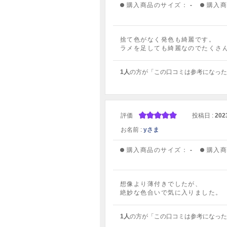
購入商品のサイズ：
-
購入
捨て色がなく発色も綺麗です。
ラメを足しても綺麗なのでたくさ
1人
の方が「この口コミは参考になった
評価
投稿日 :
202
お名前 :
yさま
購入商品のサイズ：
-
購入
想像より薄付きでしたが、
絶妙な色合いで気に入りました。
1人
の方が「この口コミは参考になった