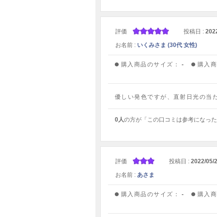
評価
投稿日 :
202
お名前 :
いくみさま (30代 女性)
購入商品のサイズ：
-
購入
優しい発色ですが、直射日光の当
0人
の方が「この口コミは参考になった
評価
投稿日 :
2022/05/
お名前 :
あさま
購入商品のサイズ：
-
購入