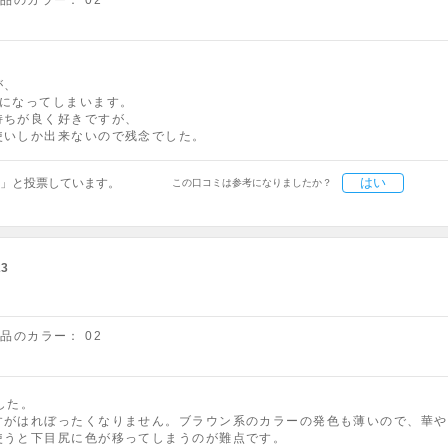
商品のカラー：
02
が、
顔になってしまいます。
持ちが良く好きですが、
使いしか出来ないので残念でした。
はい
」と投票しています。
この口コミは参考になりましたか？
23
商品のカラー：
02
した。
すがはれぼったくなりません。ブラウン系のカラーの発色も薄いので、華や
使うと下目尻に色が移ってしまうのが難点です。