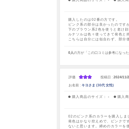
購入商品のサイズ：
-
購入
購入したのは02番の方です。
ピンク系の部分は良かったのです
下のブラウン系2色を使うと老け
ルナソルは色々使ってきて発色と
こちらは自分には似合わず、部分
0人
の方が「この口コミは参考になった
評価
投稿日 :
2024/11/
お名前 :
キヨさま (30代 女性)
購入商品のサイズ：
-
購入
02のピンク系のカラーを購入しま
発色はかなり控えめで、ピンクで
ないと思います。締めのカラーを