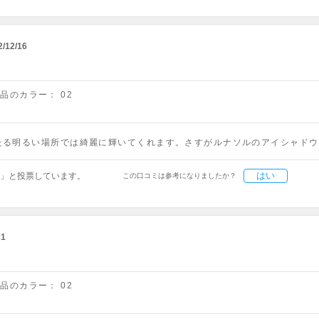
2/12/16
商品のカラー：
02
たる明るい場所では綺麗に輝いてくれます。さすがルナソルのアイシャドウ
はい
」と投票しています。
この口コミは参考になりましたか？
21
商品のカラー：
02