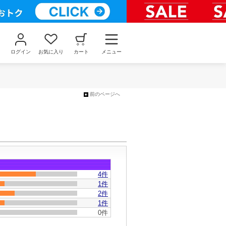
ログイン
お気に入り
カート
メニュー
前のページへ
4
件
1件
2件
1件
0件