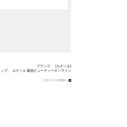
ブランド:
(ルナソル)
ョップ:
ルナソル
阪急ビューティーオンライン
このページの先頭へ