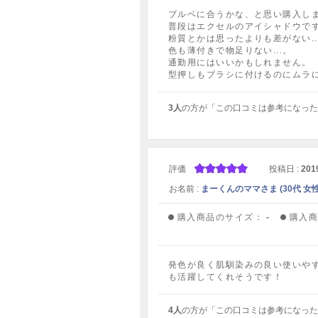
ブルベに合うかな、と思い購入し
普段はエクセルのアイシャドウで
粉質とかは思ったよりも差がない..
色も薄付きで物足りない...。
通勤用にはいいかもしれません。
型押しもブラシに付けるのにムラ
3人
の方が「この口コミは参考になった
評価
投稿日 :
201
お名前 :
まーくんのママさま (30代 女性
購入商品のサイズ：
-
購入
発色が良く肌馴染みの良い使いや
も活躍してくれそうです！
4人
の方が「この口コミは参考になった