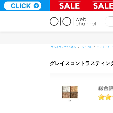
コ
ン
テ
ン
ツ
へ
ス
キ
ッ
マルイウェブチャネル
/
ルナソル
/
アイメイク・
プ
グレイスコントラスティン