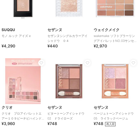
SUQQU
セザンヌ
ウェイクメイク
モノ ルック アイズ e
セザンヌシングルカラーアイ
wakemake ソフトブラーリン
シャドウ ０４
グアイパレットNO.03サンセ
¥4,290
¥440
¥2,970
ットB(韓国コスメ)
クリオ
セザンヌ
セザンヌ
クリオ プロアイパレットエ
ビタートーンアイシャドウ
ベージュトーンアイシャドウ
アー１０９ピーチビハインド
02 ドライローズ
05 ライラックベージュ
¥3,960
¥748
¥748
(韓国コスメ）
再入荷