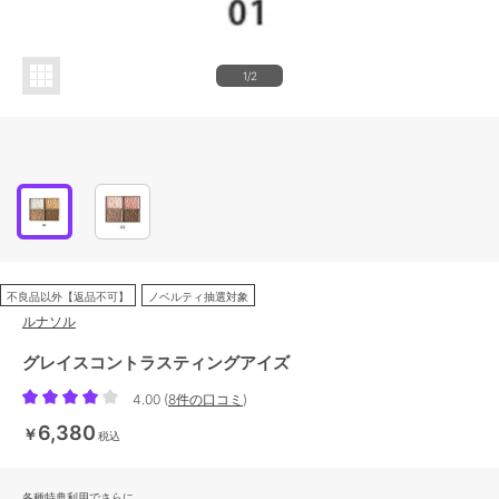
1/2
不良品以外【返品不可】
ノベルティ抽選対象
ルナソル
グレイスコントラスティングアイズ
4.00
(
8件の口コミ
)
6,380
￥
税込
各種特典利用でさらに