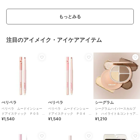
もっとみる
注目のアイメイク・アイケアアイテム
ぺリペラ
ぺリペラ
シーグラム
ペリペラ ムードインシェー
ペリペラ ムードインシェー
シーグラムハイパースカルプ
ドアイスティック Ｐ０５
ドアイスティック Ｐ０４
ト ハイライト＆コントゥア
¥1,540
¥1,540
¥1,210
ＧＬＥＡＭＩＮＧ ＤＥＳＥ
ＧＬＯＲＹ ＢＥＲＲＹ(韓国
パレット ウォーム
ＲＴ(韓国コスメ）
コスメ）