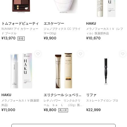
トムフォードビューティ
エスケーツー
HAKU
RUNWAY アイ カラー クォー
ジェノプティクス CC プライ
メラノフォーカスＩＶ（レフ
ド プードル
マー(30g)
ィル）医薬部外品
¥13,970
¥9,900
¥10,670
新着
HAKU
エリクシール シュペリエル
リファ
メラノフォーカスＩＶ(医薬部
レチノパワー リンクルクリ
ストレートアイロン プロ
外品)
ーム ｂａ Ｌ （22g）医薬
¥11,000
¥8,800
¥22,999
部外品
再入荷