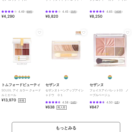
4.49
4.45
4.65
（
69件
）
（
35件
）
（
140件
）
¥4,290
¥6,820
¥8,250
トムフォードビューティ
セザンヌ
セザンヌ
SOLEIL アイ カラー クォード
セザンヌトーンアップアイシ
フェイスアイパレット03 ノ
ルミエール
ャドウ ０１
ーブルベージュ
¥13,970
新着
4.58
4.50
（
24件
）
（
2件
）
¥638
¥847
再入荷
もっとみる