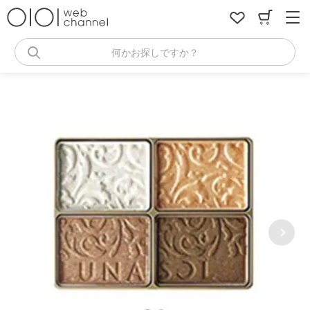
コ
ン
テ
ン
何かお探しですか？
ツ
へ
ス
キ
ッ
プ