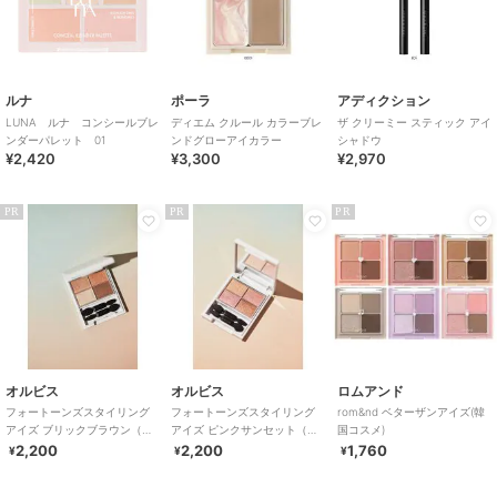
ルナ
ポーラ
アディクション
LUNA ルナ コンシールブレ
ディエム クルール カラーブレ
ザ クリーミー スティック アイ
ンダーパレット 01
ンドグローアイカラー
シャドウ
¥2,420
¥3,300
¥2,970
PR
PR
PR
オルビス
オルビス
ロムアンド
フォートーンズスタイリング
フォートーンズスタイリング
rom&nd ベターザンアイズ(韓
アイズ ブリックブラウン（ア
アイズ ピンクサンセット（ア
国コスメ)
イカラーパレット）
イカラーパレット）
2,200
2,200
1,760
¥
¥
¥