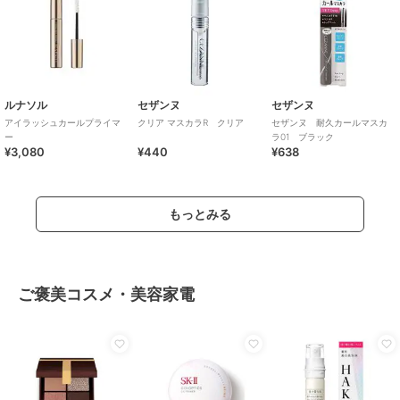
ルナソル
セザンヌ
セザンヌ
アイラッシュカールプライマ
クリア マスカラR クリア
セザンヌ 耐久カールマスカ
ー
ラ01 ブラック
¥3,080
¥440
¥638
もっとみる
ご褒美コスメ・美容家電