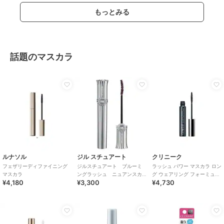
もっとみる
話題のマスカラ
ルナソル
ジル スチュアート
クリニーク
フェザリーディファイニング
ジルスチュアート ブルーミ
ラッシュ パワー マスカラ ロン
マスカラ
ングラッシュ ニュアンスカ
グ ウェアリング フォーミュラ
¥4,180
¥3,300
¥4,730
ーラー＜限定＞
(01)