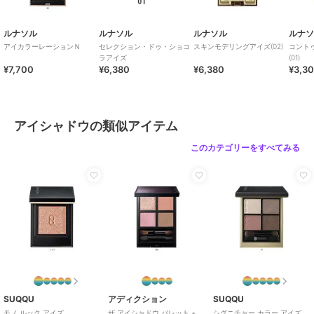
ルナソル
ルナソル
ルナソル
ルナ
アイカラーレーションＮ
セレクション・ドゥ・ショコ
スキンモデリングアイズ(02)
コント
ラアイズ
(01)
¥7,700
¥6,380
¥6,380
¥3,3
アイシャドウの類似アイテム
このカテゴリーをすべてみる
SUQQU
アディクション
SUQQU
モノ ルック アイズ
ザ アイシャドウ パレット +
シグニチャー カラー アイズ