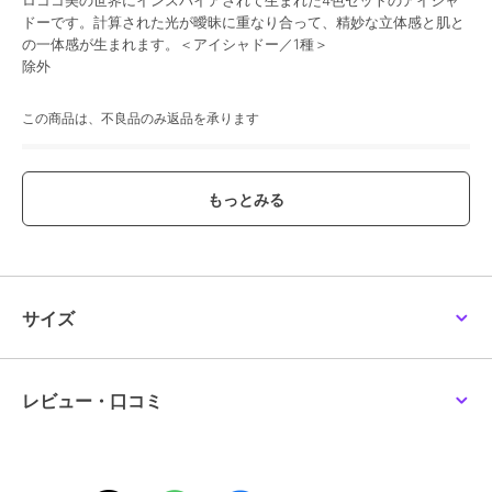
ロココ美の世界にインスパイアされて生まれた4色セットのアイシャ
ドーです。計算された光が曖昧に重なり合って、精妙な立体感と肌と
の一体感が生まれます。＜アイシャドー／1種＞
除外
この商品は、不良品のみ返品を承ります
ブランド
ルナソル
ショップ
ルナソル
／
阪急ビューティーオ
ンライン
商品カテゴリ
アイメイク・アイケア
／
アイシ
ャドウ
サイズ
性別タイプ
レディース
アイメイク・アイケア
／
アイシ
ャドウ
カラー
02
レビュー・口コミ
サイズ
-
素材
-
商品のお取り扱い方法