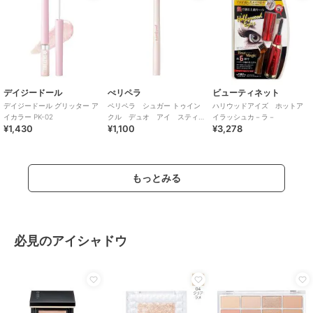
デイジードール
ぺリペラ
ビューティネット
デイジードール グリッター ア
ペリペラ シュガー トゥイン
ハリウッドアイズ ホットア
イカラー PK-02
クル デュオ アイ スティ
イラッシュカ－ラ－
¥1,430
¥1,100
¥3,278
ック０１ デューイ ヌード
もっとみる
必見のアイシャドウ