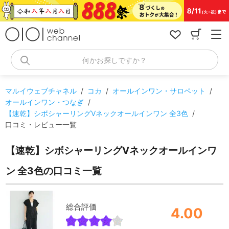
コ
ン
テ
ン
ツ
へ
何かお探しですか？
ス
キ
ッ
マルイウェブチャネル
/
コカ
/
オールインワン・サロペット
/
プ
オールインワン・つなぎ
/
【速乾】シボシャーリングVネックオールインワン 全3色
/
口コミ・レビュー一覧
【速乾】シボシャーリングVネックオールインワ
ン 全3色の口コミ一覧
総合評価
4.00