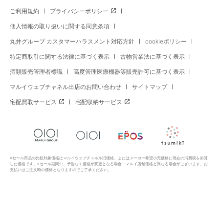
ご利用規約
プライバシーポリシー
個人情報の取り扱いに関する同意条項
丸井グループ カスタマーハラスメント対応方針
cookieポリシー
特定商取引に関する法律に基づく表示
古物営業法に基づく表示
酒類販売管理者標識
高度管理医療機器等販売許可に基づく表示
マルイウェブチャネル出店のお問い合わせ
サイトマップ
宅配買取サービス
宅配収納サービス
※セール商品の比較対象価格はマルイウェブチャネル旧価格、またはメーカー希望小売価格に現在の消費税を加算
した価格です。※セール期間中、予告なく価格が変更となる場合・マルイ店舗価格と異なる場合がございます。お
支払いはご注文時の価格となりますのでご了承ください。
Copyright All Rights Reserved. MARUI Co., Ltd