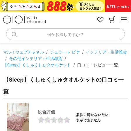
コ
ン
テ
ン
ツ
へ
何かお探しですか？
ス
キ
ッ
マルイウェブチャネル
/
ジェラート ピケ
/
インテリア・生活雑貨
プ
/
その他インテリア・生活雑貨
/
【Sleep】くしゅくしゅタオルケット
/
口コミ・レビュー一覧
【Sleep】くしゅくしゅタオルケットの口コミ一
覧
総合評価