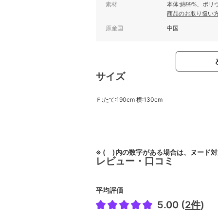
素材
本体:綿99%、ポリ
商品のお取り扱い
原産国
中国
サイズ
Ｆ:たて:190cm 横:130cm
※ ( )内の数字がある場合は、ヌード
レビュー・口コミ
平均評価
5.00 (
2件
)