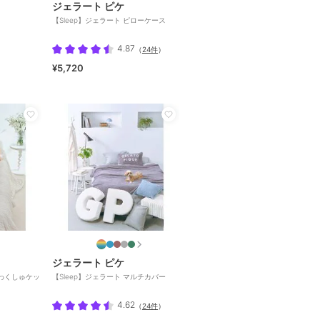
ジェラート ピケ
【Sleep】ジェラート ピローケース
4.87
（
24件
）
¥5,720
ジェラート ピケ
ふわくしゅケッ
【Sleep】ジェラート マルチカバー
4.62
（
24件
）