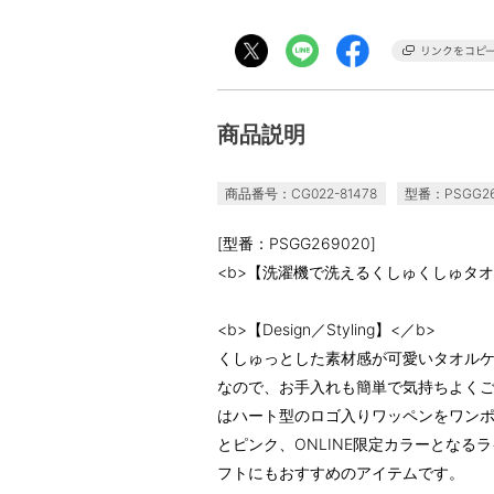
商品説明
商品番号：CG022-81478
型番：PSGG26
[型番：PSGG269020]
<b>【洗濯機で洗えるくしゅくしゅタオ
<b>【Design／Styling】<／b>
くしゅっとした素材感が可愛いタオル
なので、お手入れも簡単で気持ちよく
はハート型のロゴ入りワッペンをワン
とピンク、ONLINE限定カラーとなる
フトにもおすすめのアイテムです。