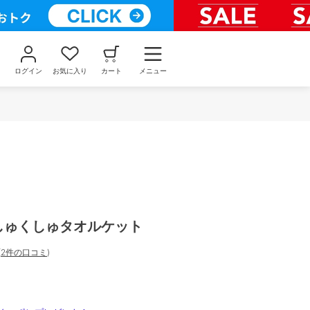
ログイン
お気に入り
カート
メニュー
くしゅくしゅタオルケット
(
2件の口コミ
)