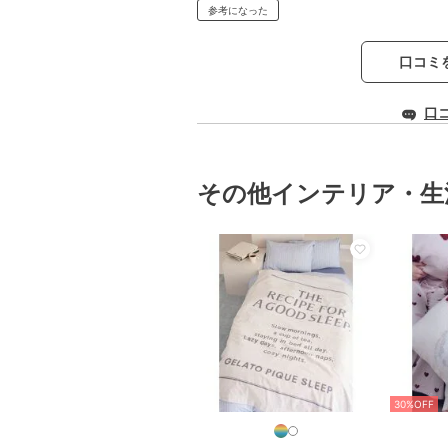
参考になった
口コミ
口
その他インテリア・生
30%OFF