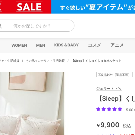
何かお探しですか？
コスメ
アニメ
KIDS＆BABY
WOMEN
MEN
リア・生活雑貨
/
その他インテリア・生活雑貨
/
【Sleep】くしゅくしゅタオルケット
不良品以外【返品不可】
ジェラート ピケ
【Sleep】
5.00 
9,900
￥
税込