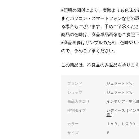
※照明の関係により、実際よりも色味が
またパソコン・スマートフォンなどの
る場合もございます。予めご了承くだ
商品の色味は、商品単品画像をご参照
※商品画像はサンプルのため、色味やサ
ので、予めご了承ください。
この商品は、不良品のみ返品を承りま
ブランド
ジェラート ピケ
ショップ
ジェラート ピケ
商品カテゴリ
インテリア・生活
性別タイプ
レディース
(
イン
貨
)
カラー
ＩＶＲ、ＬＧＲＹ
サイズ
Ｆ