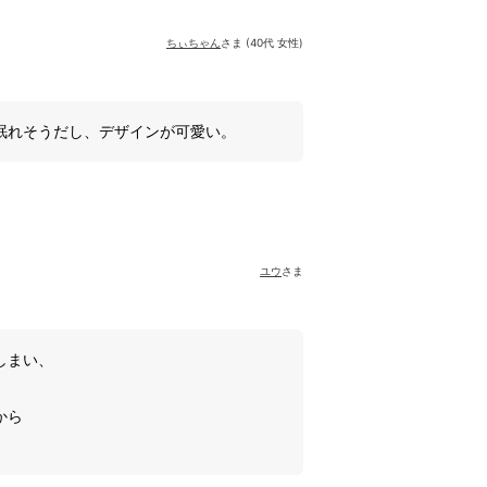
ちぃちゃん
さま (40代 女性)
眠れそうだし、デザインが可愛い。
ユウ
さま
しまい、
。
から