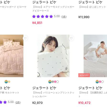
ト ピケ
ジェラート ピケ
ジェラート ピケ
】ケーキジャガード ピローケ
【Sleep】エアリーモコドッグジャガー
【Sleep】ぽこぽこケット
ドピローケース
5.00
（
1件
）
¥11,990
¥4,851
30%OFF
ト ピケ
ジェラート ピケ
ジェラート ピケ
ベア柄 キルトケット
【Sleep】バリエーションプリントクッ
【Sleep】【抗菌防臭】
ションカバー
ト
5.00
（
2件
）
¥2,970
¥10,472