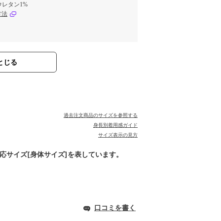
ウレタン1%
方法
とじる
過去注文商品のサイズを参照する
身長別着用感ガイド
サイズ表示の見方
対応サイズ[身体サイズ]を表しています。
口コミを書く