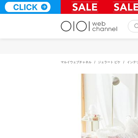
コ
ン
テ
ン
ツ
へ
ス
キ
ッ
プ
マルイウェブチャネル
/
ジェラート ピケ
/
インテ