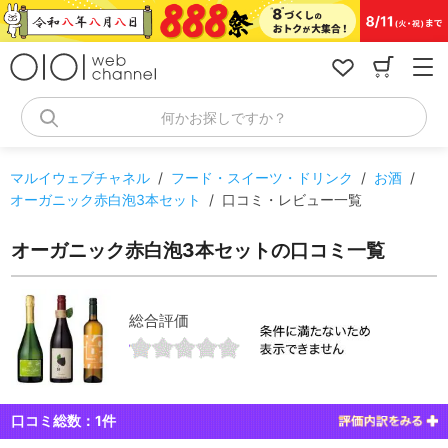
コ
ン
テ
ン
ツ
へ
何かお探しですか？
ス
キ
ッ
マルイウェブチャネル
/
フード・スイーツ・ドリンク
/
お酒
/
プ
オーガニック赤白泡3本セット
/
口コミ・レビュー一覧
オーガニック赤白泡3本セットの口コミ一覧
総合評価
口コミ総数：
1
件