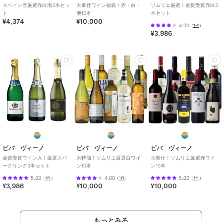
スペイン産厳選赤白泡3本セッ
大奉仕ワイン福袋！赤・白・
ソムリエ厳選！金賞受賞赤白3
ト
泡10本
本セット
¥4,374
¥10,000
4.00
（
1件
）
¥3,986
ビバ ヴィーノ
ビバ ヴィーノ
ビバ ヴィーノ
金賞受賞ワイン入！厳選スパ
大特価！ソムリエ厳選白ワイ
大奉仕！ソムリエ厳選赤ワイ
ークリング3本セット
ン10本
ン10本
5.00
4.00
5.00
（
1件
）
（
1件
）
（
1件
）
¥3,986
¥10,000
¥10,000
もっとみる