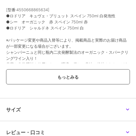
[型番:4550668865634]
●ロドリア キュヴェ・ブリュット スペイン 750ml 白発泡性
●シー オーガニック 赤 スペイン 750ml 赤
●ロドリア シャルドネ スペイン 750ml 白
※パッケージ変更や商品入替等により、掲載商品と実際のお届け商品
が一部変更になる場合がございます。
シャンパーニュと同じ瓶内二次発酵製法のオーガニック・スパークリ
ングワイン入り！
農薬や化学肥料を使用しない、環境に優しい農法で栽培されたぶどう
から造られたオーガニックワインで、ぶどう本来の風味が引き立ちま
す。
赤・白ワインとスパークリングワインの組み合わせです。※酸化防止
剤（亜硫酸塩）使用
※ロドリア キュヴェ・ブリュット：酸化防止剤（亜硫酸塩）、炭酸
ガス含有
サイズ
この商品は、不良品のみ返品を承ります
ブランド
ビバ ヴィーノ
レビュー・口コミ