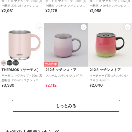
サーモス マグカップ 350ml 真
サーモス マグカップ 350ml 真
サーモス マグカップ 280ml 真
空断熱 JDS-351 ステンレス
空断熱 フタ付き ステンレス
空断熱 フタ付き ステンレス
¥2,981
¥2,178
¥1,958
JDG-352
JDG-282
20%OFF
THERMOS（サーモス）
212キッチンストア
212キッチンストア
サーモス マグカップ 450ml 真
ブルーム ステンレスマグ PK
オーチャード蓋つきステンレ
空断熱 JDS-451 ステンレス
スマグ Apricot
¥3,380
¥2,112
¥2,640
もっとみる