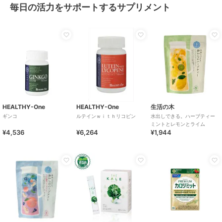
毎日の活力をサポートするサプリメント
HEALTHY-One
HEALTHY-One
生活の木
ギンコ
ルテインｗｉｔｈリコピン
水出しできる。ハーブティー
ミントとレモンとライム
¥4,536
¥6,264
¥1,944