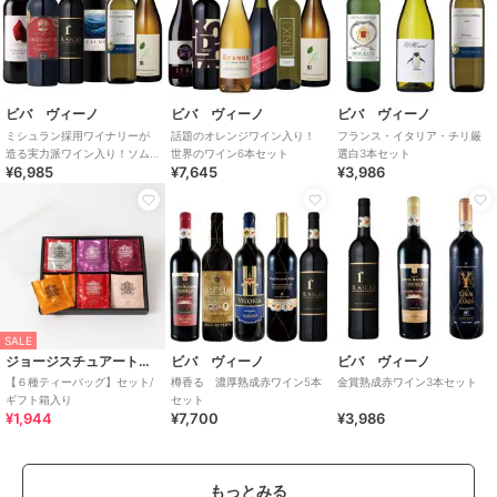
ビバ ヴィーノ
ビバ ヴィーノ
ビバ ヴィーノ
ミシュラン採用ワイナリーが
話題のオレンジワイン入り！
フランス・イタリア・チリ厳
造る実力派ワイン入り！ソム
世界のワイン6本セット
選白3本セット
¥6,985
¥7,645
¥3,986
リエ厳選赤白6本セット
SALE
ジョージスチュアートティ
ビバ ヴィーノ
ビバ ヴィーノ
【６種ティーバッグ】セット/
樽香る 濃厚熟成赤ワイン5本
金賞熟成赤ワイン3本セット
ギフト箱入り
セット
¥1,944
¥7,700
¥3,986
もっとみる