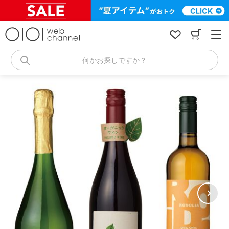
コ
ン
テ
ン
ツ
へ
何かお探しですか？
ス
キ
ッ
プ