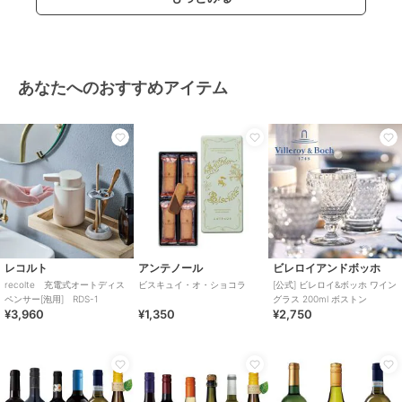
あなたへのおすすめアイテム
レコルト
アンテノール
ビレロイアンドボッホ
recolte 充電式オートディス
ビスキュイ・オ・ショコラ
[公式] ビレロイ&ボッホ ワイン
ペンサー[泡用] RDS-1
グラス 200ml ボストン
¥3,960
¥1,350
¥2,750