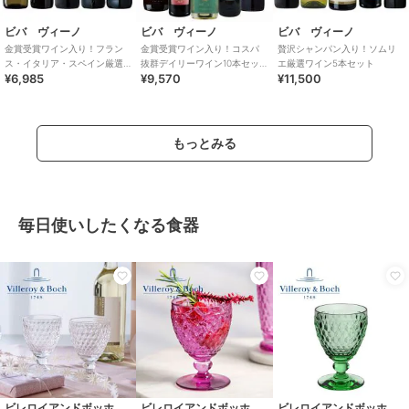
ビバ ヴィーノ
ビバ ヴィーノ
ビバ ヴィーノ
金賞受賞ワイン入り！フラン
金賞受賞ワイン入り！コスパ
贅沢シャンパン入り！ソムリ
ス・イタリア・スペイン厳選
抜群デイリーワイン10本セッ
エ厳選ワイン5本セット
¥6,985
¥9,570
¥11,500
ワイン5本セット
ト
もっとみる
毎日使いしたくなる食器
ビレロイアンドボッホ
ビレロイアンドボッホ
ビレロイアンドボッホ