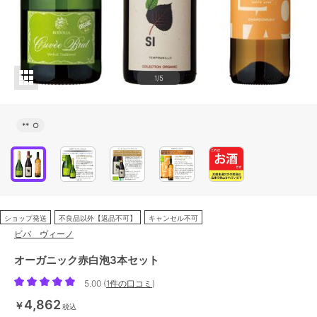
1/5
**
○
ショップ発送
不良品以外【返品不可】
キャンセル不可
ビバ ヴィーノ
オーガニック赤白泡3本セット
5.00
(
1件の口コミ
)
4,862
￥
税込