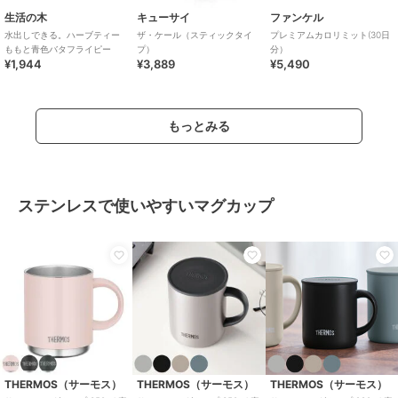
生活の木
キューサイ
ファンケル
水出しできる。ハーブティー
ザ・ケール（スティックタイ
プレミアムカロリミット(30日
ももと青色バタフライピー
プ）
分）
¥1,944
¥3,889
¥5,490
もっとみる
ステンレスで使いやすいマグカップ
THERMOS（サーモス）
THERMOS（サーモス）
THERMOS（サーモス）