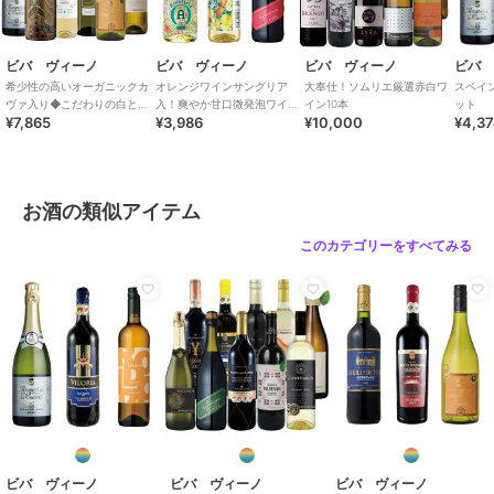
ビバ ヴィーノ
ビバ ヴィーノ
ビバ ヴィーノ
ビバ
希少性の高いオーガニックカ
オレンジワインサングリア
大奉仕！ソムリエ厳選赤白ワ
スペイ
ヴァ入り◆こだわりの白と泡
入！爽やか甘口微発泡ワイン
イン10本
ット
¥7,865
¥3,986
¥10,000
¥4,3
6本セット
3本セット
お酒の類似アイテム
このカテゴリーをすべてみる
ビバ ヴィーノ
ビバ ヴィーノ
ビバ ヴィーノ