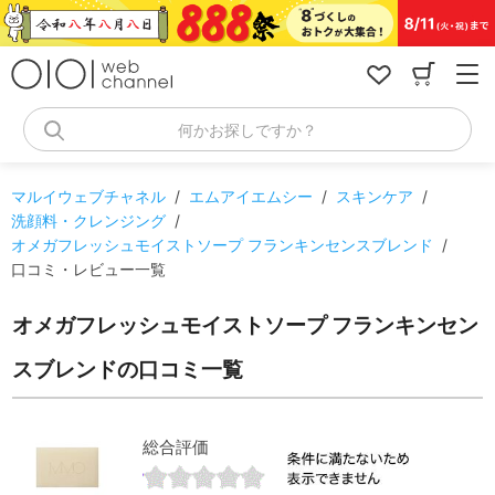
コ
ン
テ
ン
ツ
へ
何かお探しですか？
ス
キ
ッ
マルイウェブチャネル
/
エムアイエムシー
/
スキンケア
/
プ
洗顔料・クレンジング
/
オメガフレッシュモイストソープ フランキンセンスブレンド
/
口コミ・レビュー一覧
オメガフレッシュモイストソープ フランキンセン
スブレンドの口コミ一覧
総合評価