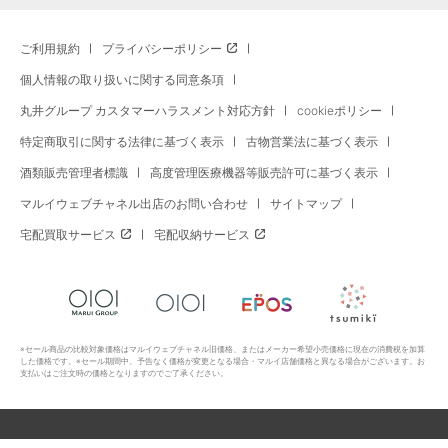
ご利用規約
プライバシーポリシー
個人情報の取り扱いに関する同意条項
丸井グループ カスタマーハラスメント対応方針
cookieポリシー
特定商取引に関する法律に基づく表示
古物営業法に基づく表示
酒類販売管理者標識
高度管理医療機器等販売許可に基づく表示
マルイウェブチャネル出店のお問い合わせ
サイトマップ
宅配買取サービス
宅配収納サービス
※セール商品の比較対象価格はマルイウェブチャネル旧価格、またはメーカー希望小売価格に現在の消費税を加算
した価格です。※セール期間中、予告なく価格が変更となる場合・マルイ店舗価格と異なる場合がございます。お
支払いはご注文時の価格となりますのでご了承ください。
Copyright All Rights Reserved. MARUI Co., Ltd