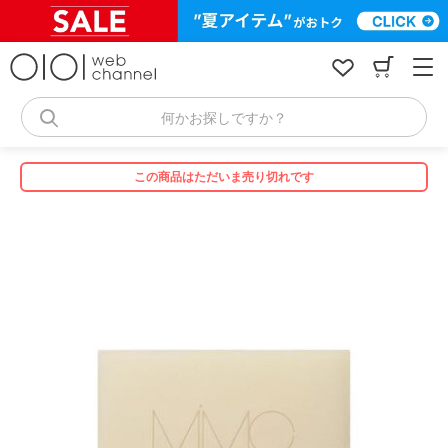
コ
ン
テ
ン
ツ
へ
何かお探しですか？
ス
キ
ッ
この商品はただいま売り切れです
プ