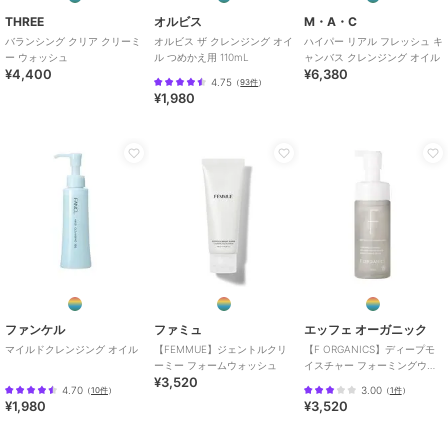
THREE
オルビス
M・A・C
バランシング クリア クリーミ
オルビス ザ クレンジング オイ
ハイパー リアル フレッシュ キ
ー ウォッシュ
ル つめかえ用 110mL
ャンバス クレンジング オイル
¥4,400
¥6,380
4.75
（
93件
）
¥1,980
ファンケル
ファミュ
エッフェ オーガニック
マイルドクレンジング オイル
【FEMMUE】ジェントルクリ
【F ORGANICS】ディープモ
ーミー フォームウォッシュ
イスチャー フォーミングウォ
¥3,520
ッシュ
4.70
3.00
（
10件
）
（
1件
）
¥1,980
¥3,520