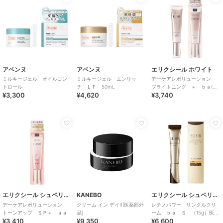
アベンヌ
アベンヌ
エリクシール ホワイト
ミルキージェル オイルコン
ミルキージェル エンリッ
デーケアレボリューション
トロール
チ ＬＦ 50mL
ブライトニング ＋ ｂａ(医
¥3,300
¥4,620
¥3,740
薬部外品)
エリクシール シュペリエル
KANEBO
エリクシール シュペリエル
デーケアレボリューション
クリーム イン デイII[医薬部外
レチノパワー リンクルクリ
トーンアップ ＳＰ＋ ａａ
品]
ーム ｂａ Ｓ （15g）医薬
¥3,410
¥9,350
¥6,600
部外品