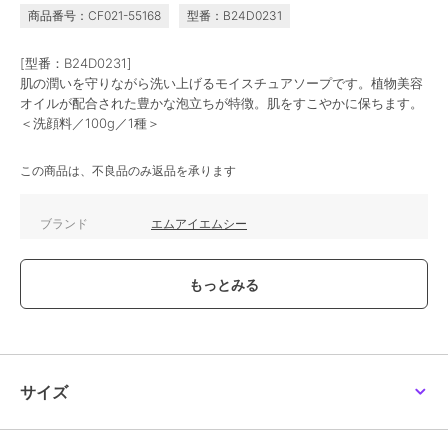
商品番号：CF021-55168
型番：B24D0231
[型番：B24D0231]
肌の潤いを守りながら洗い上げるモイスチュアソープです。植物美容
オイルが配合された豊かな泡立ちが特徴。肌をすこやかに保ちます。
＜洗顔料／100g／1種＞
この商品は、不良品のみ返品を承ります
ブランド
エムアイエムシー
ショップ
エムアイエムシー
商品カテゴリ
スキンケア
／
洗顔料・クレンジ
ング
性別タイプ
レディース
スキンケア
／
洗顔料・クレンジ
ング
サイズ
カラー
-
サイズ
-