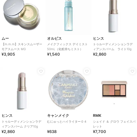
ムー
オルビス
ヒンス
【m.m.m】スキンスムーザー
メイクフィックス デイミスト
トゥルーディメンションラデ
モアスムース MG
50mL（化粧持ちミスト）
ィアンスバーム ライト10g
¥3,905
¥1,540
¥2,860
ヒンス
キャンメイク
RMK
トゥルーディメンションラデ
むにゅっとハイライター０４
シェイド ＆ グロウ フェイスパ
ィアンスバーム クリア10g
レット
¥2,860
¥638
¥7,700