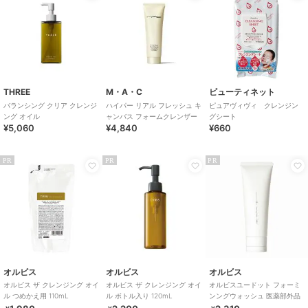
THREE
M・A・C
ビューティネット
バランシング クリア クレンジ
ハイパー リアル フレッシュ キ
ピュアヴィヴィ クレンジン
ング オイル
ャンバス フォームクレンザー
グシート
¥5,060
¥4,840
¥660
PR
PR
PR
オルビス
オルビス
オルビス
オルビス ザ クレンジング オイ
オルビス ザ クレンジング オイ
オルビスユードット フォーミ
ル つめかえ用 110mL
ル ボトル入り 120mL
ンングウォッシュ 医薬部外品