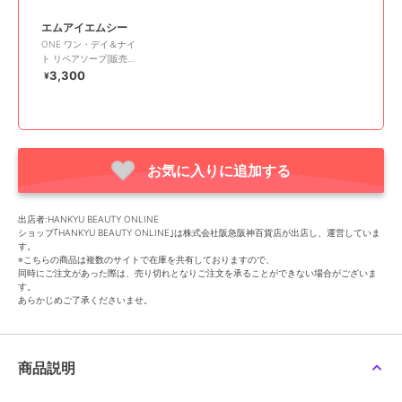
エムアイエムシー
ONE ワン・デイ＆ナイ
ト リペアソープ[販売
名：ワン・デイ＆ナイ
3,300
¥
ト リペ
お気に入りに追加する
出店者:HANKYU BEAUTY ONLINE
ショップ｢HANKYU BEAUTY ONLINE｣は株式会社阪急阪神百貨店が出店し、運営していま
す。
※こちらの商品は複数のサイトで在庫を共有しておりますので、
同時にご注文があった際は、売り切れとなりご注文を承ることができない場合がございま
す。
あらかじめご了承くださいませ。
商品説明