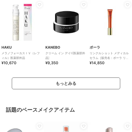
HAKU
KANEBO
ポーラ
メラノフォーカスＩＶ（レフ
クリーム イン デイII[医薬部外
リンクルショット メディカル
ィル）医薬部外品
品]
セラム［販売名：ポーラ リン
¥10,670
¥9,350
¥14,850
クルショット
もっとみる
話題のベースメイクアイテム