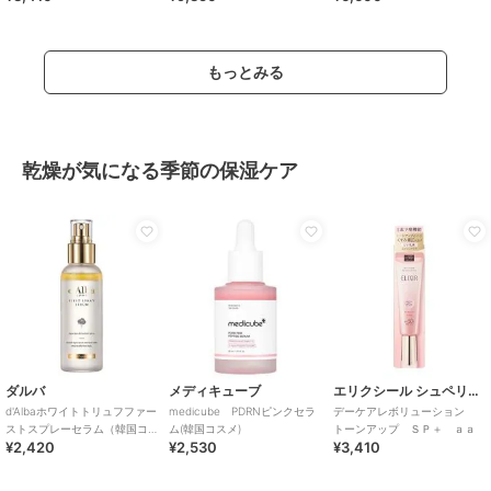
もっとみる
乾燥が気になる季節の保湿ケア
ダルバ
メディキューブ
エリクシール シュペリエル
d'Albaホワイトトリュフファー
medicube PDRNピンクセラ
デーケアレボリューション
ストスプレーセラム（韓国コ
ム(韓国コスメ)
トーンアップ ＳＰ＋ ａａ
¥2,420
¥2,530
¥3,410
スメ）