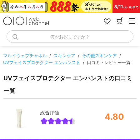
コ
ン
テ
ン
ツ
へ
何かお探しですか？
ス
キ
ッ
マルイウェブチャネル
/
スキンケア
/
その他スキンケア
/
プ
UVフェイスプロテクター エンハンスト
/
口コミ・レビュー一覧
UVフェイスプロテクター エンハンストの口コミ
一覧
総合評価
4.80