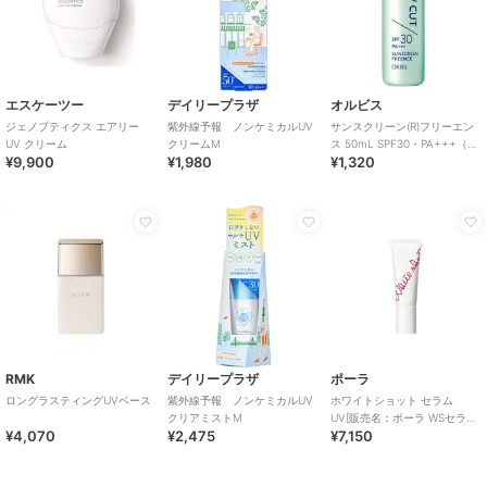
エスケーツー
デイリープラザ
オルビス
ジェノプティクス エアリー
紫外線予報 ノンケミカルUV
サンスクリーン(R)フリーエン
UV クリーム
クリームM
ス 50mL SPF30・PA+++（全
¥9,900
¥1,980
¥1,320
身用日焼け止め）
RMK
デイリープラザ
ポーラ
ロングラスティングUVベース
紫外線予報 ノンケミカルUV
ホワイトショット セラム
クリアミストM
UV[販売名：ポーラ WSセラム
¥4,070
¥2,475
¥7,150
UV][医薬部外品]