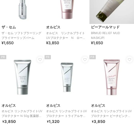
ザ・セム
オルビス
ビーアールマッド
ザ・セム ソフトブラーリング
オルビス リンクルブライト
BRMUD RELIEF MUD
プライマーリップバーム
UVプロテクター N ローズ
MASK(JP)
¥1,650
¥3,850
¥1,650
50g 医薬部外品（顔用日焼け
止め）
PR
PR
PR
オルビス
オルビス
オルビス
オルビス リンクルブライトUV
オルビス リンクルブライトUV
オルビス リンクルブライトUV
プロテクター N 50g 医薬部外
プロテクター トライアルサイ
プロテクター ピーチピンク
品（顔用日焼け止め）
ズ 15g 医薬部外品 （顔用日焼
50g 医薬部外品 （顔用日焼け
3,850
1,320
3,850
¥
¥
¥
け止め）
止め）