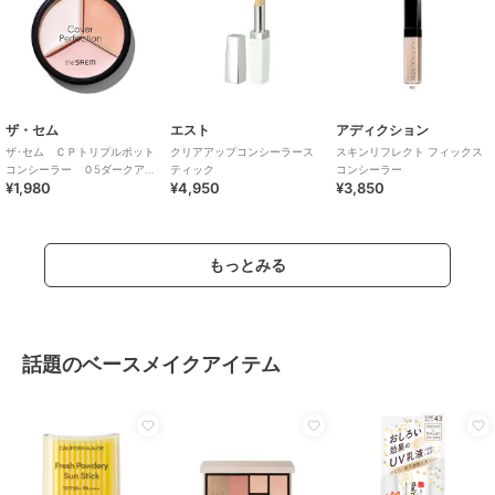
ザ・セム
エスト
アディクション
ザ･セム ＣＰトリプルポット
クリアアップコンシーラース
スキンリフレクト フィックス
コンシーラー ０5ダークアッ
ティック
コンシーラー
¥1,980
¥4,950
¥3,850
プベージュ
もっとみる
話題のベースメイクアイテム