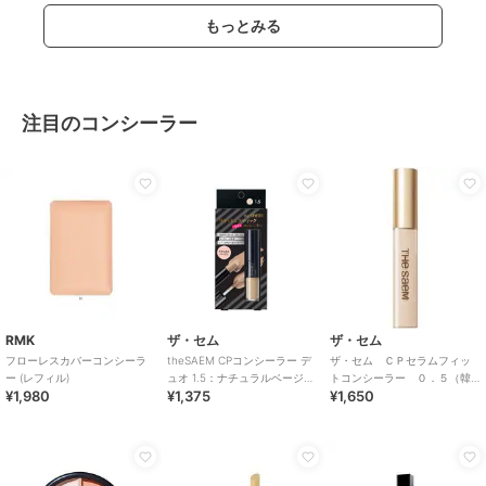
もっとみる
注目のコンシーラー
RMK
ザ・セム
ザ・セム
フローレスカバーコンシーラ
theSAEM CPコンシーラー デ
ザ・セム ＣＰセラムフィッ
ー (レフィル)
ュオ 1.5：ナチュラルベージュ
トコンシーラー ０．５（韓
¥1,980
¥1,375
¥1,650
(韓国コスメ)
国コスメ）