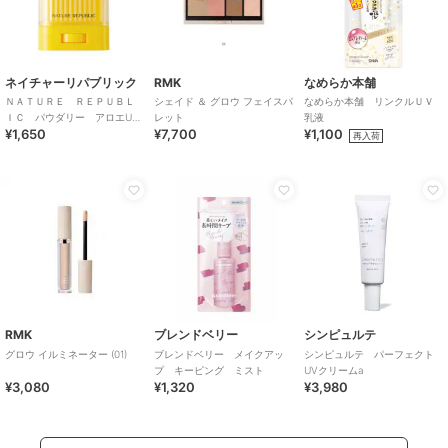
ネイチャーリパブリック
RMK
なめらか本舗
ＮＡＴＵＲＥ ＲＥＰＵＢＬ
シェイド ＆ グロウ フェイスパ
なめらか本舗 リンクルＵＶ
ＩＣ パウダリー アロエUV
レット
乳液
¥1,650
¥7,700
¥1,100
スティック（韓国コスメ）
再入荷
RMK
ブレンドベリー
シンピュルテ
グロウ イルミネーター (01)
ブレンドベリー メイクアッ
シンピュルテ パーフェクト
プ キーピング ミスト
UVクリームa
¥3,080
¥1,320
¥3,980