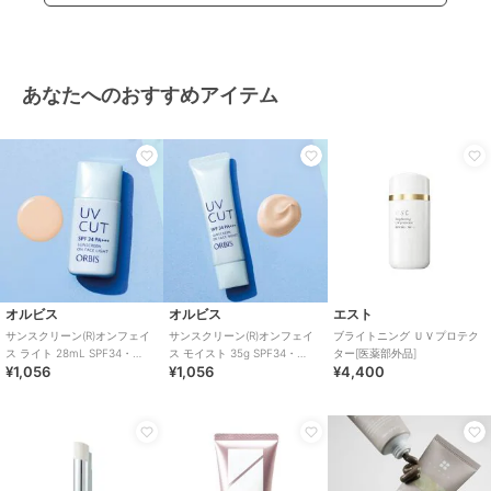
あなたへのおすすめアイテム
オルビス
オルビス
エスト
サンスクリーン(R)オンフェイ
サンスクリーン(R)オンフェイ
ブライトニング ＵＶプロテク
ス ライト 28mL SPF34・
ス モイスト 35g SPF34・
ター[医薬部外品]
¥1,056
¥1,056
¥4,400
PA+++（顔用日焼け止め）
PA+++（顔用日焼け止め）