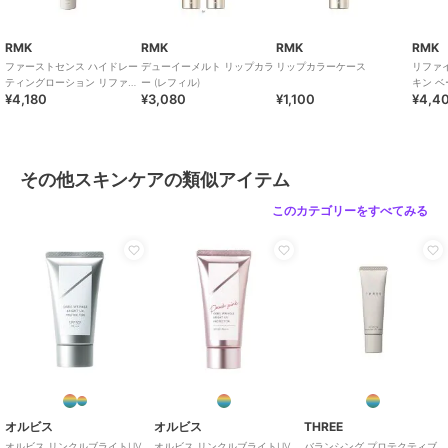
RMK
RMK
RMK
RMK
ファーストセンス ハイドレー
デューイーメルト リップカラ
リップカラーケース
リファ
ティングローション リファイ
ー (レフィル)
キン ベ
¥4,180
¥3,080
¥1,100
¥4,4
ンド
その他スキンケアの類似アイテム
このカテゴリーをすべてみる
オルビス
オルビス
THREE
オルビス リンクルブライトUV
オルビス リンクルブライトUV
バランシング プロテクティブ