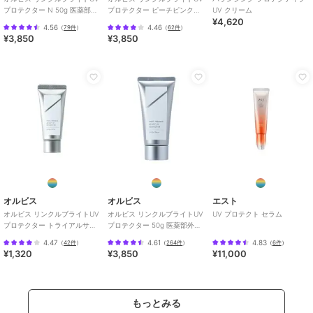
プロテクター N 50g 医薬部外
プロテクター ピーチピンク
UV クリーム
¥4,620
品（顔用日焼け止め）
50g 医薬部外品 （顔用日焼け
4.56
4.46
（
79件
）
（
62件
）
止め）
¥3,850
¥3,850
オルビス
オルビス
エスト
オルビス リンクルブライトUV
オルビス リンクルブライトUV
UV プロテクト セラム
プロテクター トライアルサイ
プロテクター 50g 医薬部外品
ズ 15g 医薬部外品 （顔用日焼
（顔用日焼け止め）
4.47
4.61
4.83
（
42件
）
（
264件
）
（
6件
）
け止め）
¥1,320
¥3,850
¥11,000
もっとみる