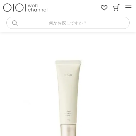
コ
ン
テ
ン
何かお探しですか？
ツ
へ
ス
キ
ッ
プ