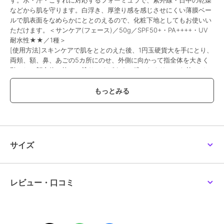
す。水・汗・こすれに対応するフォーミュラで、紫外線・日中の乾燥
などから肌を守ります。白浮き、厚塗り感を感じさせにくい薄膜ベー
ルで肌表面をなめらかにととのえるので、化粧下地としてもお使いい
ただけます。＜サンケア(フェース)／50g／SPF50+・PA++++・UV
耐水性★★／1種＞
[使用方法]スキンケアで肌をととのえた後、1円玉硬貨大を手にとり、
両頬、額、鼻、あごの5カ所にのせ、外側に向かって指全体を大きく
動かし、顔全体に均一に塗りひろげます。残ったクリームを首とデコ
ルテに塗ります。最後に両手のひらで肌を包み込むように押さえ、し
っかりとなじませます。※日焼けしやすいお顔の高い部分(頬、額、鼻
など)にもう一度薄く重ねることでムラ焼けを防ぎます。※日差しの強
い時や、汗をかいたりタオルでふいた時はこまめに塗りなおしてくだ
さい。※日中に塗りなおす際は、ティッシュで皮脂や油分をオフして
から使用するとなじみやすいです。※落とす時は洗顔料またはクレン
ジングなどでよく洗ってください。
サイズ
この商品は、不良品のみ返品を承ります
レビュー・口コミ
ブランド
RMK
ショップ
アールエムケー
／
阪急ビューテ
ィーオンライン