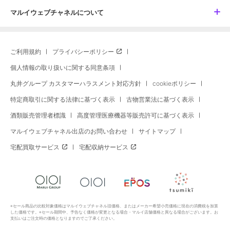
マルイウェブチャネルについて
ご利用規約
プライバシーポリシー
個人情報の取り扱いに関する同意条項
丸井グループ カスタマーハラスメント対応方針
cookieポリシー
特定商取引に関する法律に基づく表示
古物営業法に基づく表示
酒類販売管理者標識
高度管理医療機器等販売許可に基づく表示
マルイウェブチャネル出店のお問い合わせ
サイトマップ
宅配買取サービス
宅配収納サービス
※セール商品の比較対象価格はマルイウェブチャネル旧価格、またはメーカー希望小売価格に現在の消費税を加算
した価格です。※セール期間中、予告なく価格が変更となる場合・マルイ店舗価格と異なる場合がございます。お
支払いはご注文時の価格となりますのでご了承ください。