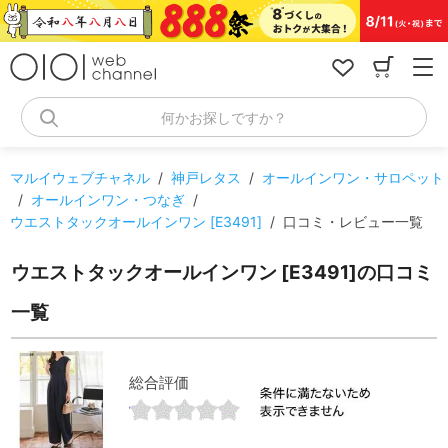
コ
ン
テ
ン
ツ
へ
何かお探しですか？
ス
キ
ッ
マルイウェブチャネル
/
神戸レタス
/
オールインワン・サロペット
プ
/
オールインワン・つなぎ
/
ウエストタックオールインワン [E3491]
/
口コミ・レビュー一覧
ウエストタックオールインワン [E3491]の口コミ
一覧
総合評価