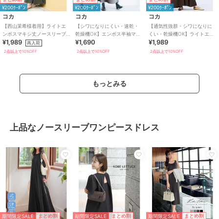
¥200ｸｰﾎﾟﾝ
¥200ｸｰﾎﾟﾝ
¥200ｸｰﾎﾟﾝ
コカ
コカ
コカ
【西山茉希様着用】ライトエ
【シワになりにくい・速乾・
【通気性抜群・シワになりに
ンボスマキシ丈ノースリーブ
乾燥機OK】エンボス半袖マキ
くい・乾燥機OK】ライトエン
¥1,989
¥1,690
¥1,989
ワンピース 全4色 / シワになり
シワンピース 全4色
ボスマキシロールアップワン
再入荷
にくい・速乾
ピース 全3色
2点以上で10%OFF
2点以上で10%OFF
2点以上で10%OFF
もっとみる
上品なノースリーブワンピースドレス
期間限定SALE
期間限定SALE
期間限定SALE
まとめ割
まとめ割
まとめ割