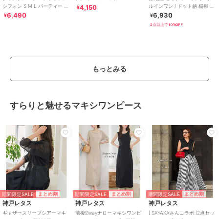
シフォン S M L パーティー 結
ルインワン / ドット柄 楊柳 ギ
4,150
¥
婚式
ンガム 【mil(ミル)】
6,490
6,930
¥
¥
2点以上で10%OFF
もっとみる
すらりと魅せるマキシワンピース
期間限定SALE
期間限定SALE
期間限定SALE
まとめ割
まとめ割
まとめ割
神戸レタス
神戸レタス
神戸レタス
ギャザースリーブシアーマキ
前後2wayナローマキシワンピ
[ SAYAKAさんコラボ ]2点セッ