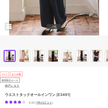
1/19
SALE
まとめ割
期間限定セール
神戸レタス
ウエストタックオールインワン [E3491]
4.00
(
1件の口コミ
)