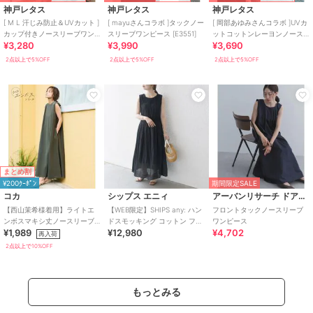
神戸レタス
神戸レタス
神戸レタス
[ M L 汗じみ防止＆UVカット ]
[ mayuさんコラボ ]タックノー
[ 岡部あゆみさんコラボ ]UVカ
カップ付きノースリーブワン
スリーブワンピース [E3551]
ットコットンレーヨンノース
¥3,280
¥3,990
¥3,690
ピース [E3519]
リーブニットワンピース
[E3232]
2点以上で5%OFF
2点以上で5%OFF
2点以上で5%OFF
まとめ割
¥200ｸｰﾎﾟﾝ
期間限定SALE
コカ
シップス エニィ
アーバンリサーチ ドアーズ
【西山茉希様着用】ライトエ
【WEB限定】SHIPS any: ハン
フロントタックノースリーブ
ンボスマキシ丈ノースリーブ
ドスモッキング コットン フレ
ワンピース
¥1,989
¥12,980
¥4,702
ワンピース 全4色 / シワになり
ア ノースリーブ ワンピース
再入荷
にくい・速乾
2点以上で10%OFF
もっとみる