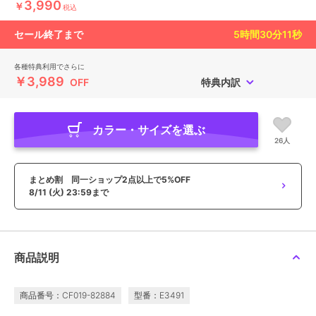
3,990
￥
税込
セール終了まで
5
時間
30
分
10
秒
各種特典利用でさらに
￥3,989
OFF
特典内訳
カラー・サイズを選ぶ
26人
まとめ割 同一ショップ2点以上で5%OFF
8/11 (火) 23:59まで
商品説明
商品番号：CF019-82884
型番：E3491