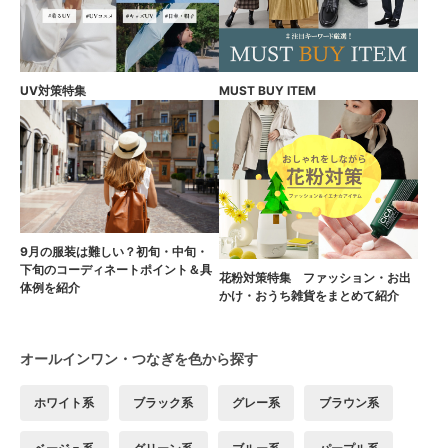
UV対策特集
MUST BUY ITEM
9月の服装は難しい？初旬・中旬・
下旬のコーディネートポイント＆具
花粉対策特集 ファッション・お出
体例を紹介
かけ・おうち雑貨をまとめて紹介
オールインワン・つなぎを色から探す
ホワイト系
ブラック系
グレー系
ブラウン系