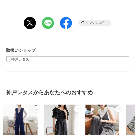
性別タイプ
レディース
オールインワン・サロペット
／
オールインワン・つなぎ
カラー
ピンク、ネイビー、ブラック
サイズ
プチM,M,L
素材
ポリエステル95% ポリウレタン
取扱いショップ
5%
商品のお取り扱い方法
特徴
オールインワン・サロペット
ポリエステル素材
/
無地
/
ワイ
ド・バギー
/
ストレートパンツ
/
ライフスタイル
/
パーティー・結
神戸レタスからあなたへのおすすめ
婚式・二次会
/
セレモニー・入学
式・卒業式
オールインワン・つなぎ
ポリエステル素材
/
無地
/
ワイ
ド・バギー
/
ストレートパンツ
/
ライフスタイル
/
パーティー・結