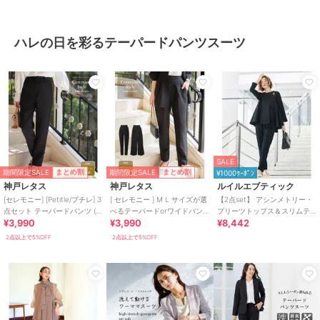
ハレの日を彩るテーパードパンツスーツ
SALE
期間限定SALE
期間限定SALE
まとめ割
まとめ割
¥1000ｸｰﾎﾟﾝ
神戸レタス
神戸レタス
ルイルエブティック
[セレモニー] [Petitle/プチレ] 3
[ セレモニー ] M L サイズが選
【2点set】 アシンメトリー・
点セット テーパードパンツ (単
べるテーパードorワイドパン
プリーツトップス＆スリムテ
¥3,990
¥3,990
¥8,442
品) [X471M]
ツ(単品) [X490M]
ーパードパンツ
2点以上で5%OFF
2点以上で5%OFF