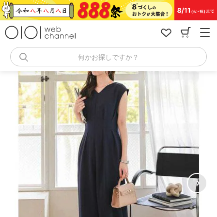
コ
ン
テ
ン
ツ
へ
何かお探しですか？
ス
キ
ッ
プ