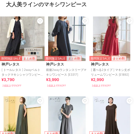
大人美ラインのマキシワンピース
期間限定SALE
期間限定SALE
期間限定SALE
まとめ割
まとめ割
まとめ割
神戸レタス
神戸レタス
神戸レタス
[ トールレタス ] 2wayベルト
前後2wayランタンスリーブマ
[ 選べる2タイプ ] マキシ丈ボ
タックマキシシャツワンピー
キシワンピース [E3317]
リュームワンピース [E1892]
¥3,790
¥3,990
¥2,990
ス [E3247]
2点以上で5%OFF
2点以上で5%OFF
2点以上で5%OFF
まとめ割
まとめ割
まとめ割