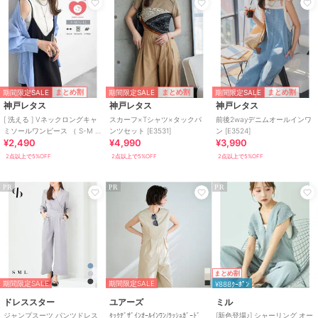
期間限定SALE
期間限定SALE
期間限定SALE
まとめ割
まとめ割
まとめ割
神戸レタス
神戸レタス
神戸レタス
[ 洗える ] Vネックロングキャ
スカーフ×Tシャツ×タックパ
前後2wayデニムオールインワ
ミソールワンピース （ S-M ／
ンツセット [E3531]
ン [E3524]
¥2,490
¥4,990
¥3,990
L-LL ）[E2802]
2点以上で5%OFF
2点以上で5%OFF
2点以上で5%OFF
PR
PR
PR
まとめ割
期間限定SALE
期間限定SALE
¥888ｸｰﾎﾟﾝ
ドレススター
ユアーズ
ミル
ジャンプスーツ パンツドレス
ﾀｯｸﾃﾞｻﾞｲﾝｵｰﾙｲﾝﾜﾝ/ﾗｯｼｭｶﾞｰﾄﾞ
[新色登場♪] シャーリング オー