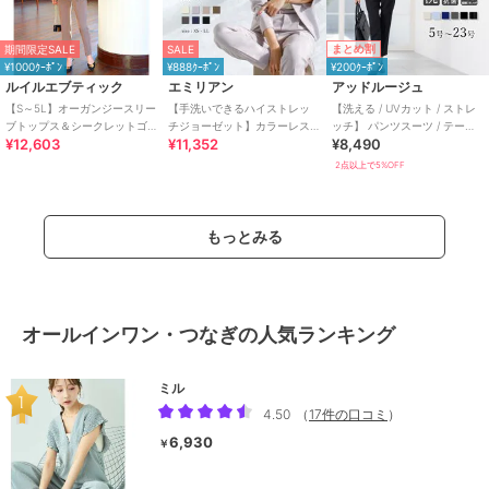
まとめ割
期間限定SALE
SALE
¥1000ｸｰﾎﾟﾝ
¥888ｸｰﾎﾟﾝ
¥200ｸｰﾎﾟﾝ
ルイルエブティック
エミリアン
アッドルージュ
【S～5L】オーガンジースリー
【手洗いできるハイストレッ
【洗える / UVカット / ストレ
ブトップス＆シークレットゴ
チジョーゼット】カラーレス
ッチ】 パンツスーツ / テーパ
¥12,603
¥11,352
¥8,490
ム・スリムテーパードパンツ
ジャケット＆テーパードパン
ード S～4L
（ボウタイ付き）
ツ/セットアップスーツ
2点以上で5%OFF
もっとみる
オールインワン・つなぎの人気ランキング
ミル
4.50
（
17件の口コミ
）
6,930
￥