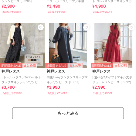
シワンピース [E3285]
ース （ノースリーブ／半袖）
ト ジレ×ギャザーマキシスカ
¥2,990
¥3,490
¥4,990
[E3512]
ート [E3542]
2点以上で5%OFF
2点以上で5%OFF
2点以上で5%OFF
期間限定SALE
期間限定SALE
期間限定SALE
まとめ割
まとめ割
まとめ割
神戸レタス
神戸レタス
神戸レタス
[ トールレタス ] 2wayベルト
前後2wayランタンスリーブマ
[ 選べる2タイプ ] マキシ丈ボ
タックマキシシャツワンピー
キシワンピース [E3317]
リュームワンピース [E1892]
¥3,790
¥3,990
¥2,990
ス [E3247]
2点以上で5%OFF
2点以上で5%OFF
2点以上で5%OFF
もっとみる