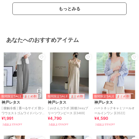
もっとみる
あなたへのおすすめアイテム
期間限定SALE
期間限定SALE
期間限定SALE
まとめ割
まとめ割
まとめ割
神戸レタス
神戸レタス
神戸レタス
[ 接触冷感 ] 選べるサイズ 防シ
[ yuiさんコラボ ]前後2wayプ
ハートネックキャミソールオ
ワウエストゴムワイドパンツ
リーツワンピース [E3469]
ールインワン [E3522]
¥1,991
¥4,790
¥4,590
[M4432]
2点以上で5%OFF
2点以上で5%OFF
2点以上で5%OFF