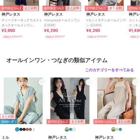
婚式・二次会
/
セレモニー・入学
式・卒業式
期間限定SALE
期間限定SALE
期間限定SALE
期間限定
まとめ割
まとめ割
まとめ割
神戸レタス
神戸レタス
神戸レタス
神戸
原産国
中国
ディープキーネックウエスト
manywayオールインワン
Vカットサテンオールインワ
コットン
タックオールインワン
[E3596]
ン [E3494]
ツ（モ
¥3,690
¥4,290
¥4,290
¥1,49
[E3241]
ック） [
2点以上で5%OFF
2点以上で5%OFF
2点以上で5%OFF
2点以上で
オールインワン・つなぎの類似アイテム
このカテゴリーをすべてみる
まとめ割
期間限定SALE
期間限定SALE
まとめ割
まとめ割
¥888ｸｰﾎﾟﾝ
ミル
神戸レタス
神戸レタス