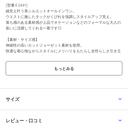
[型番:E3491]
細見え叶う美シルエットオールインワン。
ウエストに施したタックがくびれを強調しスタイルアップ見え。
落ち感のある素材感が上品でオケージョンなどのフォーマルな大人の
装いに活躍してくれる一着です◎
【素材・サイズ感】
伸縮性の高いカットジョーゼット素材を使用。
快適な着心地ながらスタイルにメリハリをもたらし女性らしさ引き立
てるディティールデザイン。
シンプルさを活かしてアクセや小物で遊ぶのもおすすめです◎
プチサイズを含めた嬉しい3サイズ展開。
#コウベレタス
期間限定セール開催中
サイズ
ブランド
神戸レタス
ショップ
神戸レタス
商品カテゴリ
オールインワン・サロペット
／
レビュー・口コミ
オールインワン・つなぎ