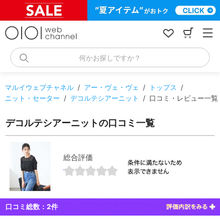
コ
ン
テ
ン
ツ
へ
何かお探しですか？
ス
キ
ッ
マルイウェブチャネル
/
アー・ヴェ・ヴェ
/
トップス
/
プ
ニット・セーター
/
デコルテシアーニット
/
口コミ・レビュー一覧
デコルテシアーニットの口コミ一覧
総合評価
口コミ総数：
2
件