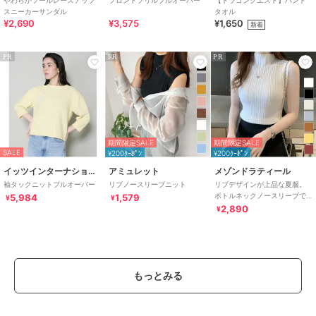
スニーカーサンダル
タオル
¥2,690
¥3,575
¥1,650
新着
PR
PR
PR
期間限定SALE
期間限定SALE
SALE
¥200ｸｰﾎﾟﾝ
¥200ｸｰﾎﾟﾝ
イッツインターナショナル
アミュレット
メゾンドラティール
袖タックニットプルオーバー
リブノースリーブニット
リブデザインが上品な夏服。
ボトルネックノースリーブで
5,984
1,579
¥
¥
イージーケアだからデイリー
2,890
¥
に着たいサマーニット
もっとみる