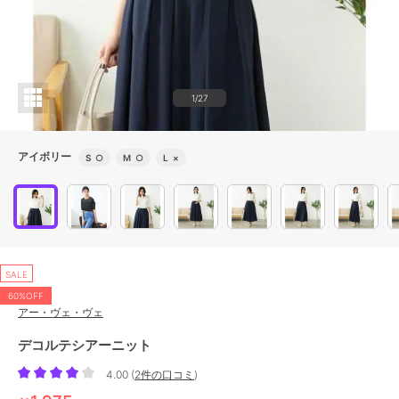
1/27
アイボリー
S
○
M
○
L
×
SALE
60%OFF
アー・ヴェ・ヴェ
デコルテシアーニット
4.00
(
2件の口コミ
)