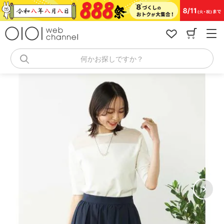
コ
ン
テ
ン
ツ
へ
何かお探しですか？
ス
キ
ッ
プ