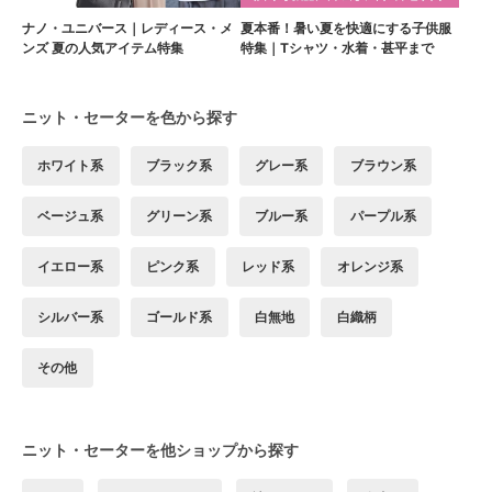
ナノ・ユニバース｜レディース・メ
夏本番！暑い夏を快適にする子供服
ンズ 夏の人気アイテム特集
特集｜Tシャツ・水着・甚平まで
ニット・セーターを色から探す
ホワイト系
ブラック系
グレー系
ブラウン系
ベージュ系
グリーン系
ブルー系
パープル系
イエロー系
ピンク系
レッド系
オレンジ系
シルバー系
ゴールド系
白無地
白織柄
その他
ニット・セーターを他ショップから探す