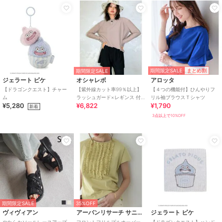
期間限定SALE
まとめ割
期間限定SALE
ジェラート ピケ
オシャレボ
アロッタ
【ドラゴンクエスト】チャー
【紫外線カット率99％以上】
【４つの機能付】ひんやりフ
ム
ラッシュガード×レギンス 付
リル袖ブラウスＴシャツ
¥5,280
¥6,822
¥1,790
き タンキニ
新着
3点以上で10%OFF
期間限定SALE
35%OFF
ヴィヴィアン
アーバンリサーチ サニーレーベル
ジェラート ピケ
やわらかソールレースアップ
フロントフリルプルオーバー
【ドラゴンクエスト】ハンド