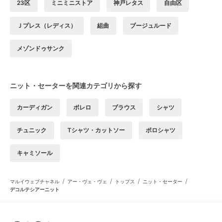
23区
ミニミニストア
神戸レタス
自由区
Ｊプレス（レディス）
組曲
ブージュルード
メゾンドゥサンク
ニット・セーターを関連カテゴリから探す
カーディガン
ボレロ
ブラウス
シャツ
チュニック
Tシャツ・カットソー
ポロシャツ
キャミソール
/
/
/
/
マルイウェブチャネル
アー・ヴェ・ヴェ
トップス
ニット・セーター
デコルテシアーニット