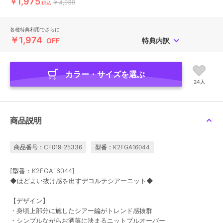
1,975
￥
￥4,939
税込
各種特典利用でさらに
￥1,974
OFF
特典内訳
カラー・サイズを選ぶ
24人
商品説明
商品番号：CF019-25336
型番：K2FGA16044
[型番：K2FGA16044]
◆ほどよい抜け感を出すデコルテシアーニット◆
【デザイン】
・身頃上部分に施したシアー編がトレンド感抜群
・シンプルながらお洒落に決まるニットプルオーバー