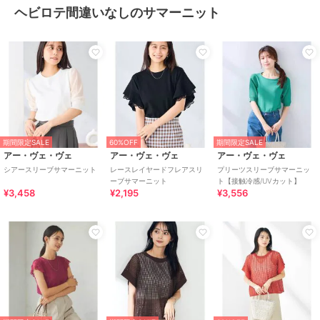
ヘビロテ間違いなしのサマーニット
期間限定SALE
60%OFF
期間限定SALE
アー・ヴェ・ヴェ
アー・ヴェ・ヴェ
アー・ヴェ・ヴェ
シアースリーブサマーニット
レースレイヤードフレアスリ
プリーツスリーブサマーニッ
ーブサマーニット
ト【接触冷感/UVカット】
¥3,458
¥2,195
¥3,556