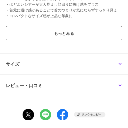
・ほどよいシアーが大人見えし顔回りに抜け感をプラス
・首元に透け感があることで首のつまりが気にならずすっきり見え
・コンパクトなサイズ感が上品な印象に
【素材】
・さらっとしたタッチで初夏にぴったりな素材感
・編みで表現したシアーが繊細
【コーディネート】
モノトーンなカラー展開でボトム問わず着こなしを楽しめます。
スカートからデニムまで、フェミニンにもマニッシュにも着合わせら
サイズ
れるスタイリッシュさが◎
シンプルで上品な印象なので、オフィスカジュアルスタイルにもぴっ
たり。
レビュー・口コミ
--------------------
透け感：デコルテ部分のみあり
裏地：なし
伸縮性：あり
光沢感：なし