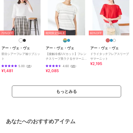
70%OFF
期間限定SALE
60%OFF
アー・ヴェ・ヴェ
アー・ヴェ・ヴェ
アー・ヴェ・ヴェ
部分シアーフレア袖リブニッ
【接触冷感/UVカット】フレン
ドライタッチフレアスリーブ
ト
チスリーブ美ラクるサマーニ
サマーニット
¥2,195
ット
5.00
4.60
（
1件
）
（
5件
）
¥1,481
¥2,085
もっとみる
あなたへのおすすめアイテム