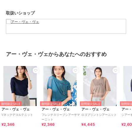
生地の厚さ：ふつう
取扱いショップ
--------------------
≪お気に入り登録機能の使い方≫
■商品のお気に入り登録（ハートマークをクリック）
再入荷通知や値下げ等、お得なご案内を受けることができます。
アー・ヴェ・ヴェからあなたへのおすすめ
--------------------
※商品画像は、光の当たり具合やパソコンなどの閲覧環境により
実際の色味と異なって見える場合がございます。
商品の色味の目安は商品単体の画像をご参照ください。
※34(XSサイズ)・42(XLサイズ)はWEB・一部限定店舗での販売です。
期間限定SALE
期間限定SALE
期間限定SALE
期間限定
アー・ヴェ・ヴェ
アー・ヴェ・ヴェ
アー・ヴェ・ヴェ
アー
ブランド
アー・ヴェ・ヴェ
Vネックデコルテニット
フレンチスリーブシアーサマ
ロゴプリントシアーニット
シアー
ーニット
ショップ
アー・ヴェ・ヴェ
¥2,346
¥2,346
¥4,445
¥2,6
商品カテゴリ
トップス
／
ニット・セーター