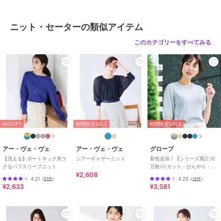
性別タイプ
レディース
トップス
／
ニット・セーター
ニット・セーターの類似アイテム
カラー
アイボリー、ブラック
このカテゴリーをすべてみる
サイズ
S,M,L
素材
アイボリー/ブラック：本体部分
レーヨン 60% ナイロン 37% ポリ
ウレタン 3% 別糸部分 レーヨン 6
6% ナイロン 32% ポリウレタン
2% リブ部分 ナイロン 47% レーヨ
ン 47% ポリウレタン 6%
40%OFF
期間限定SALE
期間限定SALE
商品のお取り扱い方法
原産国
中国
アー・ヴェ・ヴェ
アー・ヴェ・ヴェ
グローブ
【洗える】ボートネック美ラ
シアーギャザーニット
新色追加！【シリーズ累計36
クるパフスリーブニット
万枚UVカット・ひんやり・洗
¥2,608
濯機OK】やわらかドライタッ
4.21
4.25
（
51件
）
（
12件
）
チ 五分袖ニット
¥2,633
¥3,581