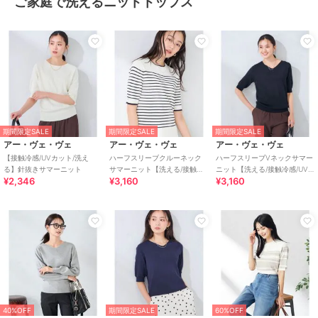
ご家庭で洗えるニットトップス
期間限定SALE
期間限定SALE
期間限定SALE
アー・ヴェ・ヴェ
アー・ヴェ・ヴェ
アー・ヴェ・ヴェ
【接触冷感/UVカット/洗え
ハーフスリーブクルーネック
ハーフスリーブVネックサマー
る】針抜きサマーニット
サマーニット【洗える/接触冷
ニット【洗える/接触冷感/UV
¥2,346
¥3,160
¥3,160
感/UVカット】
カット】
40%OFF
期間限定SALE
60%OFF