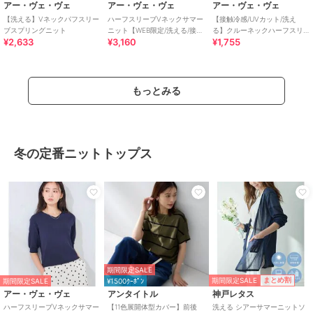
アー・ヴェ・ヴェ
アー・ヴェ・ヴェ
アー・ヴェ・ヴェ
【洗える】Vネックパフスリー
ハーフスリーブVネックサマー
【接触冷感/UVカット/洗え
ブスプリングニット
ニット【WEB限定/洗える/接触
る】クルーネックハーフスリ
¥2,633
¥3,160
¥1,755
冷感/UVカット】
ーブ美ラクるサマーニット
もっとみる
冬の定番ニットトップス
期間限定SALE
期間限定SALE
まとめ割
期間限定SALE
¥1500ｸｰﾎﾟﾝ
アー・ヴェ・ヴェ
アンタイトル
神戸レタス
ハーフスリーブVネックサマー
【11色展開体型カバー】前後
洗える シアーサマーニットソ