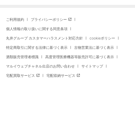
ご利用規約
プライバシーポリシー
個人情報の取り扱いに関する同意条項
丸井グループ カスタマーハラスメント対応方針
cookieポリシー
特定商取引に関する法律に基づく表示
古物営業法に基づく表示
酒類販売管理者標識
高度管理医療機器等販売許可に基づく表示
マルイウェブチャネル出店のお問い合わせ
サイトマップ
宅配買取サービス
宅配収納サービス
※セール商品の比較対象価格はマルイウェブチャネル旧価格、またはメーカー希望小売価格に現在の消費税を加算
した価格です。※セール期間中、予告なく価格が変更となる場合・マルイ店舗価格と異なる場合がございます。お
支払いはご注文時の価格となりますのでご了承ください。