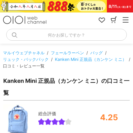
コ
ン
テ
ン
ツ
へ
何かお探しですか？
ス
キ
ッ
マルイウェブチャネル
/
フェールラーベン
/
バッグ
/
プ
リュック・バックパック
/
Kanken Mini 正規品（カンケン ミニ）
/
口コミ・レビュー一覧
Kanken Mini 正規品（カンケン ミニ）の口コミ一
覧
総合評価
4.25