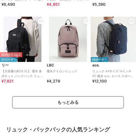
¥6,490
¥4,851
¥5,390
通勤 通学 マザーズリュック
ック
期間限定SALE
¥500ｸｰﾎﾟﾝ
¥888ｸｰﾎﾟﾝ
リー
LBC
ace.
【大容量の約35.5L】 撥水 多
撥水ナイロンリュック
リュック A4サイズ 14インチ
ポケット バックパック リュッ
PC 撥水 ace. エース スポーベ
¥7,821
¥4,279
¥12,100
ク
ル3 17815
もっとみる
リュック・バックパックの人気ランキング