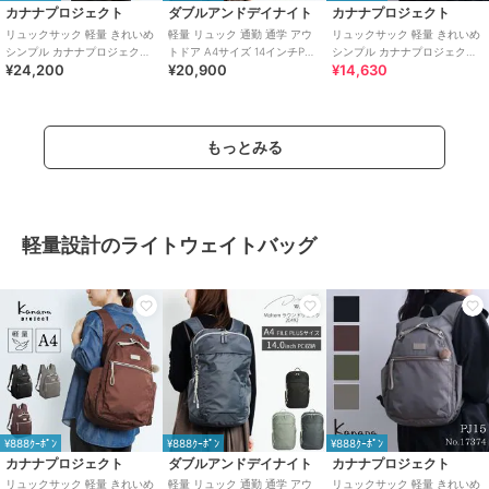
カナナプロジェクト
ダブルアンドデイナイト
カナナプロジェクト
リュックサック 軽量 きれいめ
軽量 リュック 通勤 通学 アウ
リュックサック 軽量 きれいめ
シンプル カナナプロジェクト
トドア A4サイズ 14インチPC
シンプル カナナプロジェクト
¥24,200
¥20,900
¥14,630
PJ-15 17375
収納 モルテルン 20492
PJ-15 17374
もっとみる
軽量設計のライトウェイトバッグ
¥888ｸｰﾎﾟﾝ
¥888ｸｰﾎﾟﾝ
¥888ｸｰﾎﾟﾝ
カナナプロジェクト
ダブルアンドデイナイト
カナナプロジェクト
リュックサック 軽量 きれいめ
軽量 リュック 通勤 通学 アウ
リュックサック 軽量 きれいめ