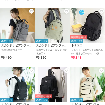
期間限定SALE
¥888ｸｰﾎﾟﾝ
¥888ｸｰﾎﾟﾝ
¥500ｸｰﾎﾟﾝ
スカンジナビアンフォレスト
スカンジナビアンフォレスト
トミエコ
杢調多機能リュック
10ポケットミニリュック＜撥
リュック 9ポケットの優れも
水加工＞
の 撥水加工のナイロン素
¥6,490
¥5,390
¥5,841
材 晴雨兼用 バックパック
期間限定SALE
¥888ｸｰﾎﾟﾝ
¥500ｸｰﾎﾟﾝ
¥888ｸｰﾎﾟﾝ
スカンジナビアンフォレスト
リー
スカンジナビアンフォレスト