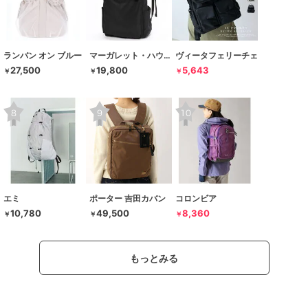
ランバン オン ブルー
マーガレット・ハウエル アイデア
ヴィータフェリーチェ
27,500
19,800
5,643
￥
￥
￥
エミ
ポーター 吉田カバン
コロンビア
10,780
49,500
8,360
￥
￥
￥
もっとみる