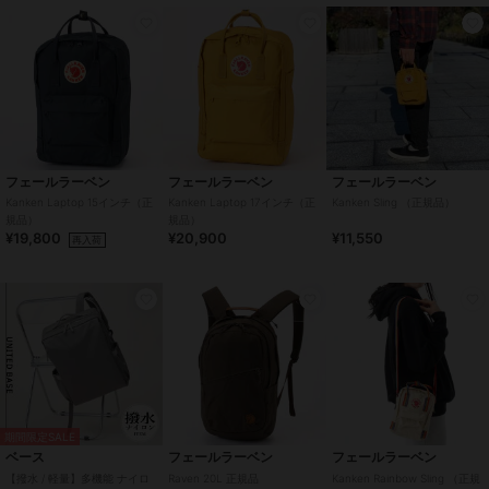
フェールラーベン
フェールラーベン
フェールラーベン
Kanken Laptop 15インチ（正
Kanken Laptop 17インチ（正
Kanken Sling （正規品）
規品）
規品）
¥19,800
¥20,900
¥11,550
再入荷
期間限定SALE
ベース
フェールラーベン
フェールラーベン
【撥水 / 軽量】多機能 ナイロ
Raven 20L 正規品
Kanken Rainbow Sling （正規