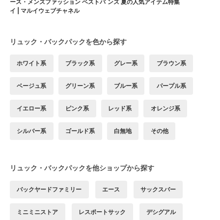
ース・メンズファッション ベストバ
ンズ 夏の人気アイテム特集
イ | マルイウェブチャネル
リュック・バックパックを色から探す
ホワイト系
ブラック系
グレー系
ブラウン系
ベージュ系
グリーン系
ブルー系
パープル系
イエロー系
ピンク系
レッド系
オレンジ系
シルバー系
ゴールド系
白無地
その他
リュック・バックパックを他ショップから探す
バックヤードファミリー
エース
サックスバー
ミニミニストア
レスポートサック
デシグアル