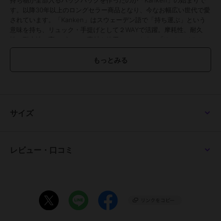
す。以降30年以上のロングセラー商品となり、今なお幅広い世代で愛
されています。「Kanken」はスウェーデン語で「持ち運ぶ」という
意味を持ち、リュック・手提げとして２WAYで活躍。摩耗性、耐久
性、耐水性の高いビニロン素材を使用しています。「Kanken Mini」
は「Kanken」の機能はそのままに小さめのサイズにしたもの。スト
ラップを調整すれば大人の方でもお使いいただけます。ぜひ、お子さ
んとご一緒にお使いください！
●大きなジッパー式開口部を備えた大型のメインコンパートメント
●２つのサイドポケットとフロントにジッパー式ポケット
●バックポケットの内側に、取り外し可能なシートパッド付き
サイズ
●長さ調整が可能なショルダーストラップ（ストラップ最大長
69cm）
●ロゴはリフレクター仕様で、夜道も安心
レビュー・口コミ
＊当店は、フェールラーベン日本正規輸入販売店ですので、商品は全
て正規品です。
[型番:23561]
【価格改定のお知らせ】
こちらの商品は2024年7月5日から価格改定を実施させていただきま
す。