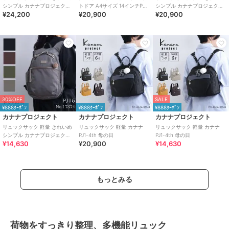
シンプル カナナプロジェクト
トドア A4サイズ 14インチPC
シンプル カナナプロジェクト
¥24,200
¥20,900
¥20,900
PJ-15 17375
収納 モルテルン 20492
PJ-15 17374
30%OFF
SALE
¥888ｸｰﾎﾟﾝ
¥888ｸｰﾎﾟﾝ
¥888ｸｰﾎﾟﾝ
カナナプロジェクト
カナナプロジェクト
カナナプロジェクト
リュックサック 軽量 きれいめ
リュックサック 軽量 カナナ
リュックサック 軽量 カナナ
シンプル カナナプロジェクト
PJ1-4th 母の日
PJ1-4th 母の日
¥14,630
¥20,900
¥14,630
PJ-15 17374
もっとみる
荷物をすっきり整理、多機能リュック