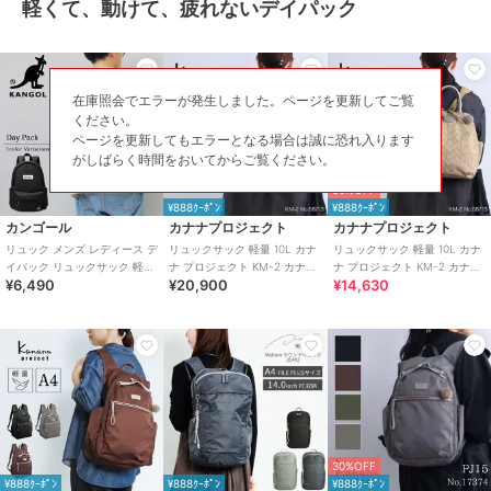
軽くて、動けて、疲れないデイパック
在庫照会でエラーが発生しました。ページを更新してご覧
ください。
ページを更新してもエラーとなる場合は誠に恐れ入ります
がしばらく時間をおいてからご覧ください。
30%OFF
¥888ｸｰﾎﾟﾝ
¥888ｸｰﾎﾟﾝ
カンゴール
カナナプロジェクト
カナナプロジェクト
リュック メンズ レディース デ
リュックサック 軽量 10L カナ
リュックサック 軽量 10L カナ
イパック リュックサック 軽量
ナ プロジェクト KM-2 カナナ
ナ プロジェクト KM-2 カナナ
¥6,490
¥20,900
¥14,630
A4 通勤 通学 学生 アウトドア
モノグラムシェードバッグ
モノグラムシェードバッグ
30%OFF
¥888ｸｰﾎﾟﾝ
¥888ｸｰﾎﾟﾝ
¥888ｸｰﾎﾟﾝ