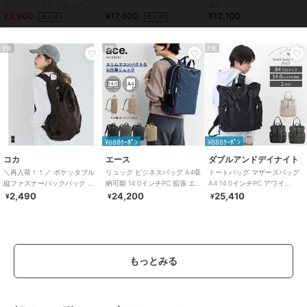
ン バックパック リュック
品）
¥3,960
¥17,600
¥12,100
再入荷
再入荷
PR
PR
PR
¥888ｸｰﾎﾟﾝ
¥888ｸｰﾎﾟﾝ
コカ
エース
ダブルアンドデイナイト
＼再入荷！！／ ポケッタブル
リュック ビジネスバッグ A4収
トートバッグ マザーズバッグ
縦ファスナーバックパック 全4
納可能 14.0インチPC 拡張 エ
A4 14.0インチPC アワイ
色
ース フィッテム 68684
2WAYトート 20502
2,490
24,200
25,410
¥
¥
¥
もっとみる