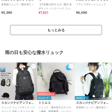
多収納リュック＜撥水加工＞
【大容量の約35.5L】 撥水 多
フラップポケットリュック
ポケット バックパック リュッ
¥5,390
¥7,821
¥6,490
ク
もっとみる
雨の日も安心な撥水リュック
期間限定SALE
¥500ｸｰﾎﾟﾝ
¥888ｸｰﾎﾟﾝ
スカンジナビアンフォレスト
トミエコ
スカンジナビアンフォレスト
リュック リュックサック バッ
リュック 撥水加工のナイロ
多収納リュック＜撥水加工＞
クパック 北欧 レディース 撥水
ン素材 晴雨兼用 バックパ