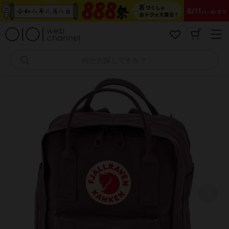
コ
ン
テ
ン
ツ
へ
何かお探しですか？
ス
キ
ッ
プ