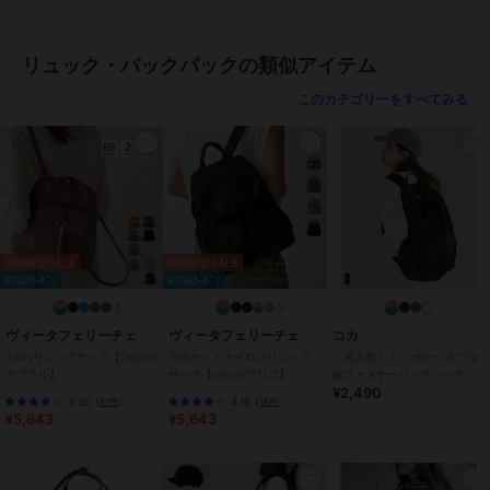
ｈ、Ｋａｎｔａｒｅｌｌ、Ｋｏｒ
ａｌｌ、ＴｅｒａｃｏｔｔａＢｒ
ｏｗｎＭａｒｉｎｅ、Ｓｕｎｓｔ
リュック・バックパックの類似アイテム
ｏｎｅ Ｏｒａｎｇｅ、Ｂｌａｃ
ｋｂｅｒｒｙ、Ｐａｓｔｅｌ Ｌ
このカテゴリーをすべてみる
－Ｃｏｎｆｅｔｔｉ、Ａｐｐｌ
ｅ Ｍｉｎｔ、Ｏｃｈｒｅ、Ｍｉ
ｎｔ Ｇｒｅｅｎ、Ｃｏｒｎ、Ｆ
ｏｒｅｓｔ Ｇｒｅｅｎ、Ｃｏｂ
ａｌｔ Ｂｌｕｅ、Ｆｒｏｓｔ
Ｇｒｅｅｎ、Ｋｈａｋｉ Ｄｕｓ
ｔ、Ｂｌａｃｋ、Ｎａｖｙ、Ｆｏ
ｇ－Ｐｉｎｋ、Ｃｌａｙ、Ｆｏ
期間限定SALE
期間限定SALE
¥200ｸｰﾎﾟﾝ
¥200ｸｰﾎﾟﾝ
ｇ、Ｇｒａｐｈｉｔｅ、Ｌｉｇｈ
ｔ Ｏａｋ、Ｏｘ Ｒｅｄ、Ｒｏ
ｙａｌ ｂｌｕｅ、Ｐａｓｔｅ
ヴィータフェリーチェ
ヴィータフェリーチェ
コカ
ｌ Ｌａｖｅｎｄｅｒ、Ｐｉｎ
2wayリュックサック【Depral/
10ポケットナイロンリュック
＼再入荷！！／ ポケッタブル
ｋ、Ｓｋｙ Ｂｌｕｅ、Ｓｋｙ
デプラル】
サック【aroco/アロコ】
縦ファスナーバックパック 全4
¥2,490
色
Ｂｌｕｅ－Ｌｉｇｈｔ Ｏａｋ、
4.30
4.16
（
81件
）
（
18件
）
Ｔｅｒｒａｃｏｔｔａ Ｂｒｏｗ
¥5,643
¥5,643
ｎ、Ｓｕｐｅｒ ｇｒｅｙ、Ｇｒ
ｅｅｎ