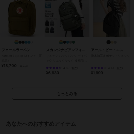
サイズ
**
素材
Vinylon F: 100% vinylal
商品のお取り扱い方法
フェールラーベン
スカンジナビアンフォレスト
アール・ピー・エス
Kanken Laptop 13インチ（正
リュック バックパック デイパ
撥水加工多ポケットリュック
規品）
ック リュックサック 多機能 レ
¥18,700
ディース 通勤 通学 マザーズリ
再入荷
4.69
4.44
（
13件
）
（
18件
）
ュック
¥6,930
¥1,999
もっとみる
あなたへのおすすめアイテム