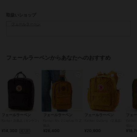
お届けする商品についているタグが旧価格の場合がございますが現在
表示されているサイト表示価格が正しい販売価格です。
取扱いショップ
予めご了承いただきますよう、お願い申し上げます。
この商品は無料ギフトサービスの対象商品です
>>無料ギフトサービスについての詳細はこちら
ブランド
フェールラーベン
フェールラーベンからあなたへのおすすめ
ショップ
フェールラーベン
商品カテゴリ
バッグ
／
リュック・バックパッ
ク
性別タイプ
レディース
バッグ
／
リュック・バックパッ
ク
メンズ
バッグ
／
リュック・バックパッ
フェールラーベン
フェールラーベン
フェールラーベン
フェ
ク
Kanken 正規品（カンケン）
Kanken No. 2 Laptop 15 正
Kanken Outlong （正規品）
Kanke
カラー
Ｕｌｔｒａｍａｒｉｎｅ、Ｆｏｌ
規品
規品）
¥14,300
¥26,400
¥20,900
¥18,
ｉａｇｅ Ｇｒｅｅｎ－Ｐｅａｃ
再入荷