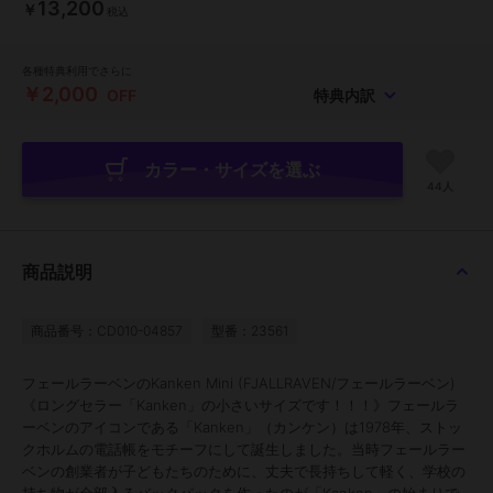
13,200
￥
税込
各種特典利用でさらに
￥2,000
OFF
特典内訳
カラー・サイズを選ぶ
44人
商品説明
商品番号：CD010-04857
型番：23561
フェールラーベンのKanken Mini (FJALLRAVEN/フェールラーベン)
《ロングセラー「Kanken」の小さいサイズです！！！》フェールラ
ーベンのアイコンである「Kanken」（カンケン）は1978年、ストッ
クホルムの電話帳をモチーフにして誕生しました。当時フェールラー
ベンの創業者が子どもたちのために、丈夫で長持ちして軽く、学校の
持ち物が全部入るバックパックを作ったのが「Kanken」の始まりで