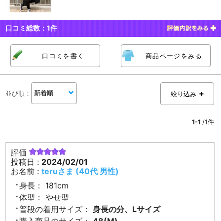
口コミ総数：
1
件
口コミを書く
商品ページをみる
並び順
：
絞り込み
1-1
/1件
評価
投稿日 :
2024/02/01
お名前 :
teruさま (40代 男性)
身長：
181cm
体型：
やせ型
普段の着用サイズ：
身長の分、Lサイズ
購入商品のサイズ：
48(M)