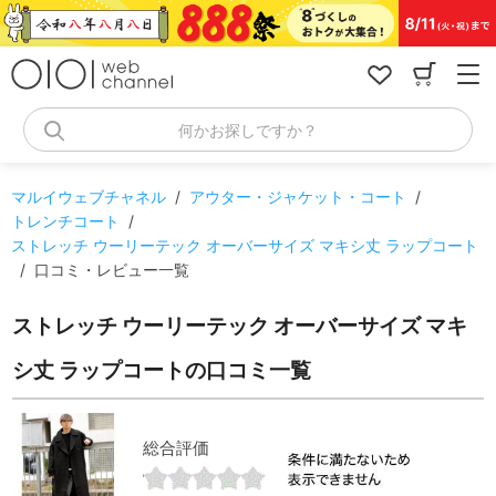
コ
ン
テ
ン
ツ
へ
何かお探しですか？
ス
キ
ッ
マルイウェブチャネル
/
アウター・ジャケット・コート
/
プ
トレンチコート
/
ストレッチ ウーリーテック オーバーサイズ マキシ丈 ラップコート
/
口コミ・レビュー一覧
ストレッチ ウーリーテック オーバーサイズ マキ
シ丈 ラップコートの口コミ一覧
総合評価