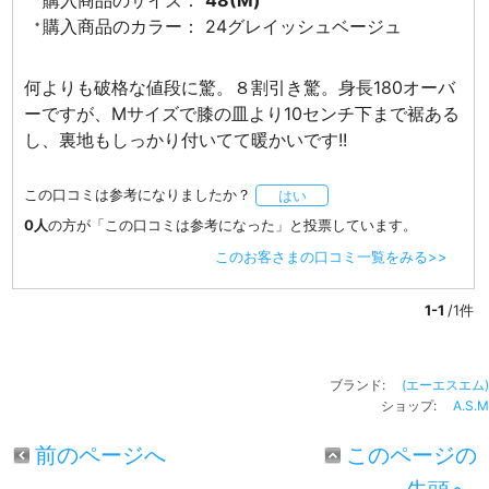
購入商品のカラー：
24グレイッシュベージュ
何よりも破格な値段に驚。８割引き驚。身長180オーバ
ーですが、Мサイズで膝の皿より10センチ下まで裾ある
し、裏地もしっかり付いてて暖かいです!!
この口コミは参考になりましたか？
はい
0人
の方が「この口コミは参考になった」と投票しています。
このお客さまの口コミ一覧をみる>>
1-1
/1件
ブランド:
(エーエスエム)
ショップ:
A.S.M
前のページへ
このページの