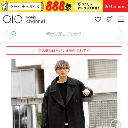
コ
ン
テ
ン
ツ
へ
何かお探しですか？
ス
キ
ッ
この商品はただいま売り切れです
プ