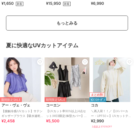
¥1,650
¥15,950
¥6,990
オーバー&ショートパンツセッ
ラクチンきれいシューズ
新着
新着
ト
もっとみる
夏に快適なUVカットアイテム
まとめ割
期間限定SALE
期間限定SALE
¥200ｸｰﾎﾟﾝ
アー・ヴェ・ヴェ
コーエン
コカ
【接触冷感/UVカット】サテン
【UVカット率90%以上/4点セ
＼再入荷！！／【UVパーカ
ギャザーブラウス【吸水速乾/
ット/WEB限定/体型カバー】シ
ー・UPF50＋】UVカットティ
¥2,458
¥5,500
¥2,990
イージーケア】
ュシュ付きアソートスイムウ
アードパーカー 全4色
エア（イン
2点以上で10%OFF