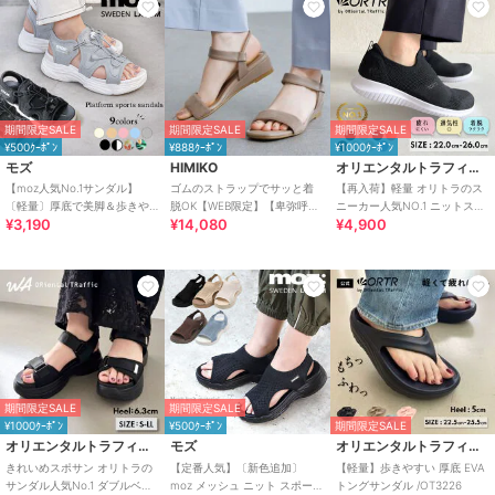
期間限定SALE
期間限定SALE
期間限定SALE
¥500ｸｰﾎﾟﾝ
¥888ｸｰﾎﾟﾝ
¥1000ｸｰﾎﾟﾝ
モズ
HIMIKO
オリエンタルトラフィック
【moz人気No.1サンダル】
ゴムのストラップでサッと着
【再入荷】軽量 オリトラのス
〔軽量〕厚底で美脚＆歩きや
脱OK【WEB限定】【卑弥呼
ニーカー人気NO.1 ニットスニ
¥3,190
¥14,080
¥4,900
すい！疲れにくいフィット感
26SS】ゴムストラップサンダ
ーカー スリッポン /3709
のスポーツサンダル
ル/661250
期間限定SALE
期間限定SALE
¥1000ｸｰﾎﾟﾝ
¥500ｸｰﾎﾟﾝ
期間限定SALE
オリエンタルトラフィック
モズ
オリエンタルトラフィック
きれいめスポサン オリトラの
【定番人気】〔新色追加〕
【軽量】歩きやすい 厚底 EVA
サンダル人気No.1 ダブルベル
moz メッシュ ニット スポーツ
トングサンダル /OT3226