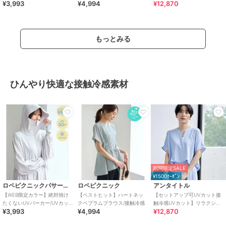
¥3,993
¥4,994
¥12,870
ト・接触冷感
キーVネックブラウス
もっとみる
ひんやり快適な接触冷感素材
期間限定SALE
¥1500ｸｰﾎﾟﾝ
ロペピクニックパサージュ
ロペピクニック
アンタイトル
【WEB限定カラー】絶対焼け
【ベストヒット】ハートネッ
【セットアップ可UVカット接
たくないUVパーカー/UVカッ
クペプラムブラウス/接触冷感
触冷感UVカット】リラクシー
¥3,993
¥4,994
¥12,870
ト・接触冷感
キーVネックブラウス