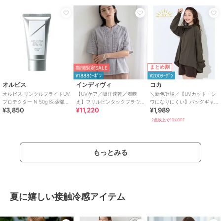
まとめ割
期間限定SALE
¥1888ｸｰﾎﾟﾝ
¥200ｸｰﾎﾟﾝ
オルビス
インディヴィ
コカ
オルビス リンクルブライトUV
【UVケア／吸汗速乾／着映
＼新色登場／【UVカット・シ
プロテクター N 50g 医薬部外
え】フリルピンタックブラウ
ワになりにくい】バッグギャ
¥3,850
¥11,220
¥1,989
品（顔用日焼け止め）
ス
ザーUVパーカー 全4色
2点以上で10%OFF
もっとみる
夏に嬉しい接触冷感アイテム