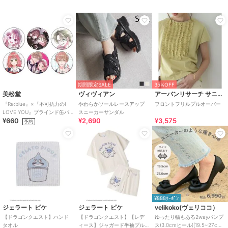
期間限定SALE
35%OFF
美松堂
ヴィヴィアン
アーバンリサーチ サニーレーベル
『Re:blue』×『不可抗力のI
やわらかソールレースアップ
フロントフリルプルオーバー
LOVE YOU』ブラインド缶バ
スニーカーサンダル
¥660
¥2,690
¥3,575
ッジ（全6種）
予約
¥888ｸｰﾎﾟﾝ
ジェラート ピケ
ジェラート ピケ
velikoko(ヴェリココ）
【ドラゴンクエスト】ハンド
【ドラゴンクエスト】【レデ
ゆったり幅もある2wayパンプ
タオル
ィース】ジャガード半袖プル
ス(3.0cmヒール)[19.5~27cm]