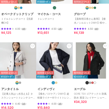
期間限定SALE
¥1888ｸｰﾎﾟﾝ
期間限定SALE
て見える場合がございます。
※実際のカラーは詳細写真、及び生地写真をご参照ください。
オペークドットクリップ
マイケル・コース
グローブ
ミドルトレンチコート【洗濯
トレンチコート
【貴島明日香さん着用】【撥
機OK】
水／シルエット2WAY】軽やか
ブランド
エーエスエム
ミドルトレンチコート
4.00
4.50
4.50
（
4件
）
（
2件
）
（
4件
）
¥4,125
¥13,651
¥4,139
ショップ
A.S.M
商品カテゴリ
アウター・ジャケット・コート
／
トレンチコート
性別タイプ
メンズ
アウター・ジャケット・コート
／
トレンチコート
カラー
00ブラック、12ライトベージュ、
期間限定SALE
期間限定SALE
期間限定SALE
29ダークブラウン、24グレイッシ
¥1500ｸｰﾎﾟﾝ
¥1888ｸｰﾎﾟﾝ
¥2000ｸｰﾎﾟﾝ
ュベージュ、19ダークグレー
サイズ
48(M),50(L)
アンタイトル
インディヴィ
エーグル
素材
ポリエステル100%(裏地)ポリエス
【定番人気はっ水洗える】タ
【撥水／UVケア／2WAY】超
GORE TEX ゴアテックス 防風
スランショートトレンチコー
軽量ライナー付ライトトレン
防水 透湿 2レイヤー ショート
テル100%
¥34,320
ト
チコート
トレンチコート / フード脱着
4.40
4.00
（
5件
）
（
3件
）
商品のお取り扱い方法
¥14,520
¥15,840