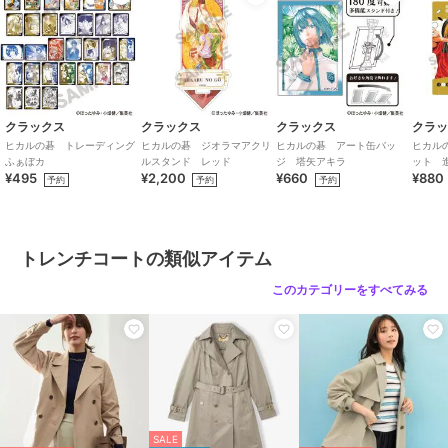
ます。
柔らかで厚みのある素材ですがウールよりは軽いので長時間の着用に
もストレス軽減。
あえてのポリエステル100％のハイテク素材で頑丈な作りだからヘビ
ロテにも最適です。
ハイテク素材なので水に濡れてもお手入れ簡単！
適度にハリコシがあるのできれいなシルエットラインが生み出されま
クラックス
クラックス
クラックス
クラ
す。
ヒカルの碁 トレーディング
ヒカルの碁 ジオラマアクリ
ヒカルの碁 アート缶バッ
ヒカル
袖を通しやすいように裏地もセットされています。
ふぁぼカ
ルスタンド レッド
ジ 塔矢アキラ
ット 
¥495
¥2,200
¥660
¥880
ラ
予約
予約
予約
モードな雰囲気すらただよう定番のブラック
洒脱な装いで大人感を演出するチャコールグレー
極限までブラックに近づけた漆黒のダークブラウン
トレンチコートの類似アイテム
オンオフ兼用の着回し度抜群なグレイッシュベージュ
ADMIX/ATELIER SAB MEN がこだわり抜いたオリジナル4色をご用意
このカテゴリーをすべてみる
いたしました。
羽織るだけでとても大人らしいスタイリングがキマる秀逸な一品で
す！
是非この冬はマキシ丈ロングコートを是非試していただきたいもので
す！
SALE
※屋外の写真は、日当たりや周辺環境により実際のカラーとは異なっ