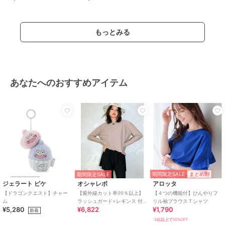
お手入れ
ドライ
特徴
アウター・ジャケット・コート
もっとみる
ウール
/
ポリエステル素材
/
無
地
/
長袖
/
ショールカラー
/
ダ
ブルブレスト
/
ストレート
/
カ
ジュアル
/
セレモニー・入学式・
卒業式
/
ひざ丈（トップス）
あなたへのおすすめアイテム
トレンチコート
ウール
/
ポリエステル素材
/
無
地
/
長袖
/
ショールカラー
/
ダ
ブルブレスト
/
ストレート
/
カ
ジュアル
/
セレモニー・入学式・
卒業式
/
ひざ丈（トップス）
原産国
中国製
期間限定SALE
まとめ割
期間限定SALE
ジェラート ピケ
オシャレボ
アロッタ
【ドラゴンクエスト】チャー
【紫外線カット率99％以上】
【４つの機能付】ひんやりフ
ム
ラッシュガード×レギンス 付
リル袖ブラウスＴシャツ
¥5,280
¥6,822
¥1,790
き タンキニ
新着
3点以上で10%OFF