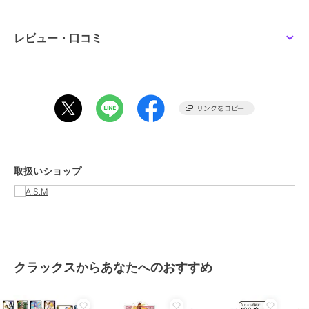
◆トレンドのロング丈を採用しているので、オンスタイル・オフスタ
イルの両面を兼ね備えた最旬なスタイリングが可能！
細部に至るまでコートならではの重厚な作りでエレガントな雰囲気を
レビュー・口コミ
かもし出す一品です。
フロントデザインなもちろんですが、バックスタイルに採用したアン
ブレラヨークが重厚感たっぷり！
雨・風の侵入を防ぐ機能はもちろん、バックスタイルにすらもこだわ
りが詰まった一着です！
羽織るだけで着丈の長さが今年らしさをを実現してくれます。
細めのボトムスやスキニーパンツとの相性はバツグン！
洒脱なモードスタイルが簡単に完成します。
取扱いショップ
旬なワイドパンツやバギーパンツとコーディネートすればラフで最新
のストリートスタイルもお楽しみいただけます。
ゆったりオーバーサイズ仕様なので、今ストリートで大人気の韓国フ
ァッションや 韓流スタイルにもばっちりコーデできます！
時にはフロントを閉じてベルトでウエストマークすればエレガントス
タイルにだって活躍しそうなドレッシーな一面も兼ね備えています！
クラックスからあなたへのおすすめ
◆細部までこだわった美しいシルエットとボリュームたっぷりのゆる
シルエットを実現。
素材はウール調にみえるハイテク素材：ウーリーテックを使用してい