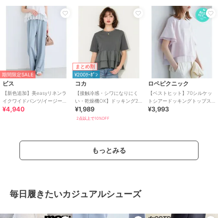
まとめ割
期間限定SALE
¥200ｸｰﾎﾟﾝ
ビス
コカ
ロペピクニック
【新色追加】美easyリネンラ
【接触冷感・シワになりにく
【ベストヒット】70シルケッ
イクワイドパンツ/イージーケ
い・乾燥機OK】ドッキング2
トシアードッキングトップス/
¥4,940
¥1,989
¥3,993
ア・接触冷感・セットアップ
段フリルTシャツ 全2色
着丈が選べる・UVカット・接
対応
触冷感
2点以上で10%OFF
もっとみる
毎日履きたいカジュアルシューズ