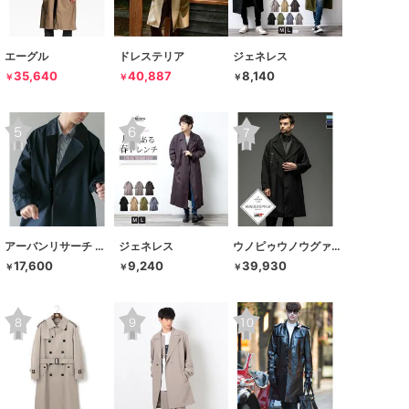
エーグル
ドレステリア
ジェネレス
35,640
40,887
8,140
￥
￥
￥
アーバンリサーチ ドアーズ
ジェネレス
ウノピゥウノウグァーレトレ リラックス
17,600
9,240
39,930
￥
￥
￥