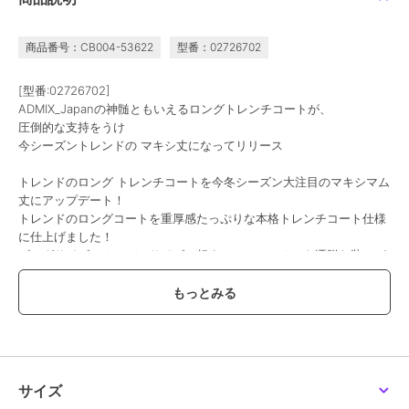
商品番号：CB004-53622
型番：02726702
[型番:02726702]
ADMIX_Japanの神髄ともいえるロングトレンチコートが、
圧倒的な支持をうけ
今シーズントレンドの マキシ丈になってリリース
トレンドのロング トレンチコートを今冬シーズン大注目のマキシマム
丈にアップデート！
トレンドのロングコートを重厚感たっぷりな本格トレンチコート仕様
に仕上げました！
ビッグサイズ・オーバーサイズと相まってオン・オフも洒脱な装いが
可能に！
重厚なコートのディテールが随所に詰まった使った本格的な一着で
す！
通常のウール素材だと、この着丈では重すぎて実現不可能。
ストレッチウーリーテックというハイテク素材だから通常より軽く、
トレンディーな着丈を実現いたしました！
超ロングコートをラフに羽織って颯爽としたスタイルをお楽しみいた
サイズ
だけます！