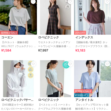
期間限定SALE
20%OFF
コーエン
ロペピクニック
インデックス
【UVカット・接触冷感】
ウエストタックチェックアソ
【接触冷感／吸水速乾】タッ
WELLTECT（ウェルテクト）
ートワンピース/接触冷感・防
クパフスリーブブラウス《防
¥1,584
¥7,997
¥3,183
USAコットン フレアスリーブ
シワ・リンクコーデ
シワ／洗濯機OK／XS～3L／
Tシャツ（イ
8col》
期間限定SALE
¥1500ｸｰﾎﾟﾝ
ロペピクニックパサージュ
ロペピクニック
アンタイトル
【WEB限定カラー】絶対焼け
【ベストヒット】ハートネッ
【セットアップ可UVカット接
たくないUVパーカー/UVカッ
クペプラムブラウス/接触冷感
触冷感UVカット】リラクシー