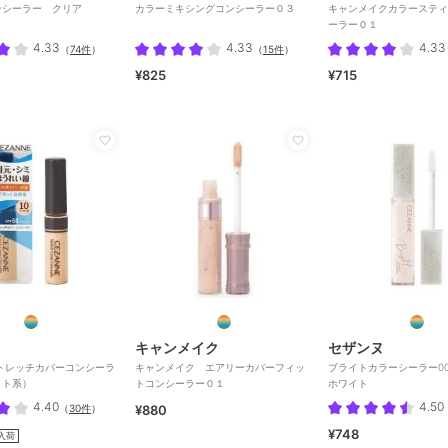
ンシーラー クリア
カラーミキシングコンシーラー０３
キャンメイクカラースティ
ーラー０１
4.33
4.33
4.33
（
74件
）
（
15件
）
¥825
¥715
キャンメイク
セザンヌ
トレッチカバーコンシーラ
キャンメイク エアリーカバーフィッ
ブライトカラーシーラー0
イト系）
トコンシーラー０１
ホワイト
4.40
4.50
（
30件
）
¥880
¥748
入荷