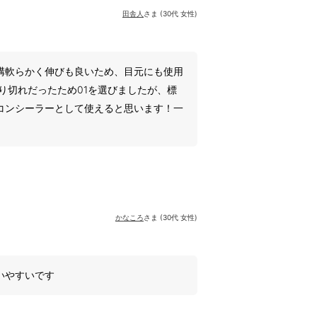
田舎人
さま (30代 女性)
構軟らかく伸びも良いため、目元にも使用
り切れだったため01を選びましたが、標
コンシーラーとして使えると思います！一
かなころ
さま (30代 女性)
いやすいです