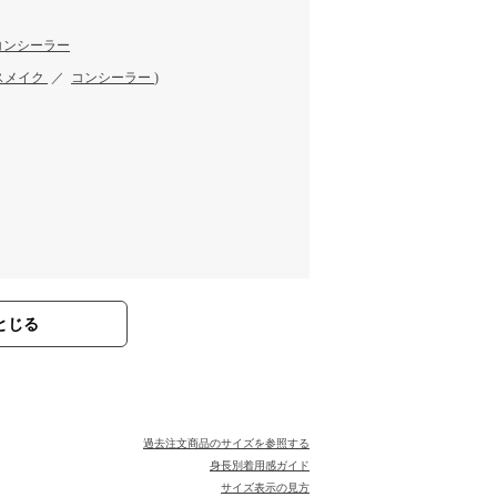
コンシーラー
スメイク
／
コンシーラー
)
とじる
過去注文商品のサイズを参照する
身長別着用感ガイド
サイズ表示の見方