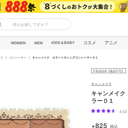
何かお探しですか？
コスメ
アニメ
KIDS＆BABY
WOMEN
MEN
イク
/
コンシーラー
/
キャンメイク カラーミキシングコンシーラー０１
不良品以外【返品不可】
キャンメイク
キャンメイク
ラー０１
4.53 
825
￥
税込