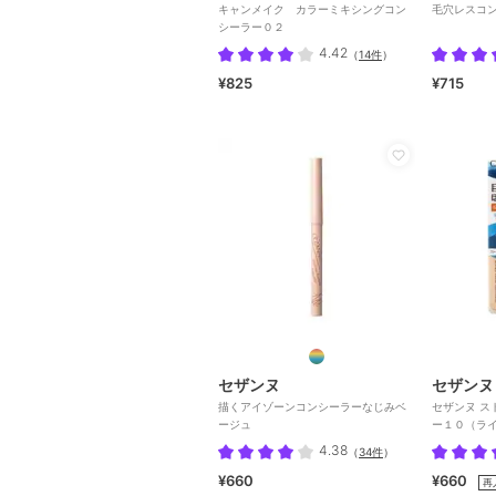
キャンメイク カラーミキシングコン
毛穴レスコ
シーラー０２
4.42
（
14件
）
¥825
¥715
セザンヌ
セザンヌ
描くアイゾーンコンシーラーなじみベ
セザンヌ ス
ージュ
ー１０（ラ
4.38
（
34件
）
¥660
¥660
再