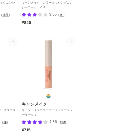
ックコンシ
キャンメイク カラーミキシングコン
シーラーｐ ０４
3.00
（
15件
）
（
1件
）
¥825
キャンメイク
0 メリハリ
キャンメイクカラースティックコンシ
ーラー０３
4.36
（
2件
）
（
19件
）
¥715