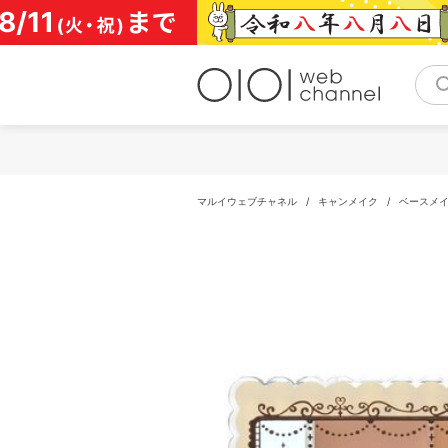
コ
ン
テ
ン
ツ
へ
ス
キ
ッ
プ
マルイウェブチャネル
/
キャンメイク
/
ベースメ