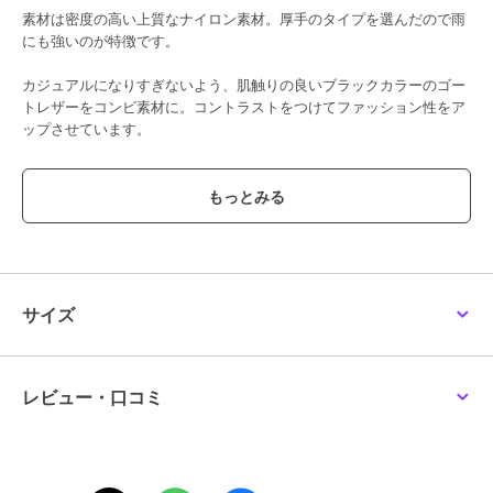
素材は密度の高い上質なナイロン素材。厚手のタイプを選んだので雨
にも強いのが特徴です。
カジュアルになりすぎないよう、肌触りの良いブラックカラーのゴー
トレザーをコンビ素材に。コントラストをつけてファッション性をア
ップさせています。
ハンドバッグ、ショルダーバッグ、リュックと3通りで持てるのが最
大のポイント。
いつでもどこでも大活躍間違いなしのバッグです。
[型番:BTV037]
サイズ
この商品は無料ギフトサービスの対象商品です
>>無料ギフトサービスについての詳細はこちら
レビュー・口コミ
ブランド
バルコス
ショップ
バルコス
商品カテゴリ
バッグ
／
その他バッグ