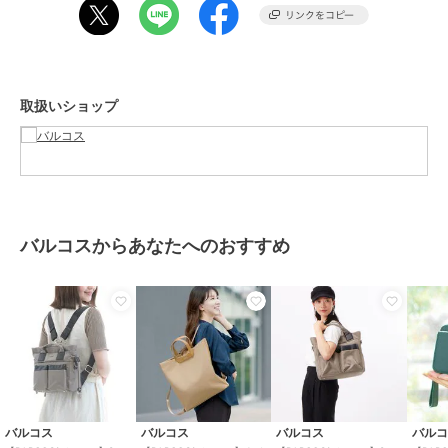
性別タイプ
レディース
バッグ
／
その他バッグ
カラー
オレンジ、ピンク、レッド、ネイ
ビー
取扱いショップ
サイズ
**
素材
本体：ナイロン 付属：山羊革
商品のお取り扱い方法
特徴
バッグ
本革
/
ナイロン
/
大(幅31～45cm
バルコスからあなたへのおすすめ
以下)
/
ファスナー式
/
その他出
し入れ
/
ライフスタイル
/
Ａ４
収納可
/
2WAY以上
その他バッグ
本革
/
ナイロン
/
大(幅31～45cm
以下)
/
ファスナー式
/
その他出
し入れ
/
ライフスタイル
/
Ａ４
収納可
/
2WAY以上
バルコス
バルコス
バルコス
バル