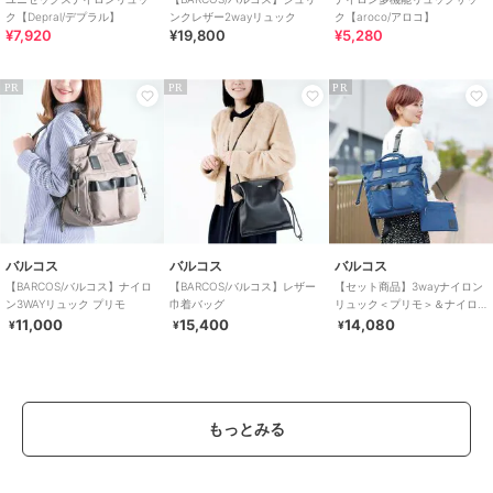
ク【Depral/デプラル】
ンクレザー2wayリュック
ク【aroco/アロコ】
¥7,920
¥19,800
¥5,280
PR
PR
PR
バルコス
バルコス
バルコス
【BARCOS/バルコス】ナイロ
【BARCOS/バルコス】レザー
【セット商品】3wayナイロン
ン3WAYリュック プリモ
巾着バッグ
リュック＜プリモ＞＆ナイロ
ンサコッシュ
11,000
15,400
14,080
¥
¥
¥
もっとみる