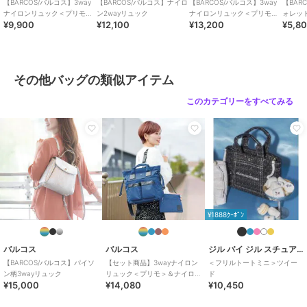
【BARCOS/バルコス】3way
【BARCOS/バルコス】ナイロ
【BARCOS/バルコス】3way
【BAR
ナイロンリュック＜プリモミ
ン2wayリュック
ナイロンリュック＜プリモグ
ォレッ
¥9,900
¥12,100
¥13,200
¥5,8
ニ＞
ランデ＞
ピッコ
その他バッグの類似アイテム
このカテゴリーをすべてみる
¥1888ｸｰﾎﾟﾝ
バルコス
バルコス
ジル バイ ジル スチュアート
【BARCOS/バルコス】パイソ
【セット商品】3wayナイロン
＜フリルトートミニ＞ツイー
ン柄3wayリュック
リュック＜プリモ＞＆ナイロ
ド
¥15,000
¥14,080
¥10,450
ンサコッシュ