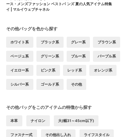
ース・メンズファッション ベストバ
ンズ 夏の人気アイテム特集
イ | マルイウェブチャネル
その他バッグを色から探す
ホワイト系
ブラック系
グレー系
ブラウン系
ベージュ系
グリーン系
ブルー系
パープル系
イエロー系
ピンク系
レッド系
オレンジ系
シルバー系
ゴールド系
その他
その他バッグをこのアイテムの特徴から探す
本革
ナイロン
大(幅31～45cm以下)
ファスナー式
その他出し入れ
ライフスタイル