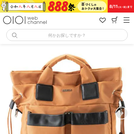
コ
ン
テ
ン
ツ
へ
何かお探しですか？
ス
キ
ッ
プ