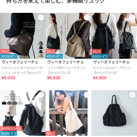
持ち方を変えて楽しむ、多機能リュック
SALE
SALE
SALE
¥200ｸｰﾎﾟﾝ
¥200ｸｰﾎﾟﾝ
¥200ｸｰﾎﾟﾝ
ヴィータフェリーチェ
ヴィータフェリーチェ
ヴィータフェリーチェ
クロスショルダー2wayナイロ
ソフト3WAYリュックサック
ナイロン2wayナップサック
ンリュックサック【aroco/ア
【aroco/アロコ】
【aroco/アロコ】
¥6,050
¥6,930
¥4,950
ロコ】
期間限定SALE
¥200ｸｰﾎﾟﾝ
SALE