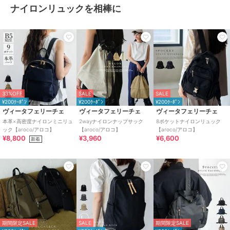
ナイロンリュックを相棒に
33%OFF
SALE
SALE
¥200ｸｰﾎﾟﾝ
¥200ｸｰﾎﾟﾝ
¥200ｸｰﾎﾟﾝ
ヴィータフェリーチェ
ヴィータフェリーチェ
ヴィータフェリーチェ
本革×高密度ナイロンミニリュ
2wayナイロンナップサック
8ポケットナイロンリュック
ック【aroco/アロコ】
【aroco/アロコ】
【aroco/アロコ】
¥8,800
¥3,960
¥6,600
新着
期間限定SALE
SALE
期間限定SALE