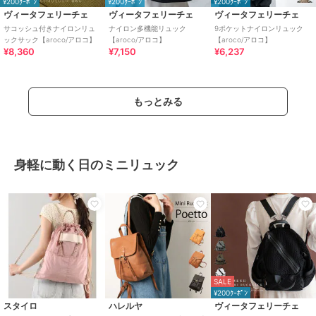
¥200ｸｰﾎﾟﾝ
¥200ｸｰﾎﾟﾝ
¥200ｸｰﾎﾟﾝ
ヴィータフェリーチェ
ヴィータフェリーチェ
ヴィータフェリーチェ
サコッシュ付きナイロンリュ
ナイロン多機能リュック
9ポケットナイロンリュック
ックサック【aroco/アロコ】
【aroco/アロコ】
【aroco/アロコ】
¥8,360
¥7,150
¥6,237
もっとみる
身軽に動く日のミニリュック
SALE
¥200ｸｰﾎﾟﾝ
スタイロ
ハレルヤ
ヴィータフェリーチェ