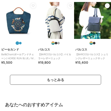
ビーセカンド
バルコス
バルコス
Ball&Chain(ボールアンドチェ
【BARCOS/バルコス】バイカ
【BARCOS/バルコス】シュリ
ーン) HORSE RUN BLUE／M
ラーレザーリュック
ンクレザーリュックサック
¥5,500
¥19,800
¥15,400
サイズ
もっとみる
あなたへのおすすめアイテム