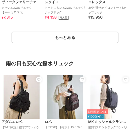
ヴィータフェリーチェ
スタイロ
コレックス
メッシュ3wayリュック
トートにもなる2wayリュック/
3WAY撥水ナイロントート&ナ
【aroco/アロコ】
ナップサック
ップサック
¥7,315
¥4,158
¥15,950
再入荷
もっとみる
雨の日も安心な撥水リュック
期間限定SALE
¥1000ｸｰﾎﾟﾝ
アダムエロペ
ロペ
MK ミッシェルクラン バッグ
【WEB限定】撥水アウトポケ
【E'POR】【撥水】 Pac Sac
[撥水]フロントタックコンパク