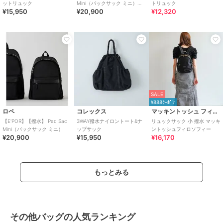
ットリュック
Mini（パックサック ミニ）
トリュック
¥15,950
¥20,900
¥12,320
【26AW/新型】/一部WEB
SALE
¥888ｸｰﾎﾟﾝ
ロペ
コレックス
マッキントッシュ フィロソフィー
【E'POR】【撥水】 Pac Sac
3WAY撥水ナイロントート&ナ
リュックサック 小 撥水 マッキ
Mini（パックサック ミニ）
ップサック
ントッシュフィロソフィー
¥20,900
¥15,950
¥16,170
もっとみる
その他バッグの人気ランキング