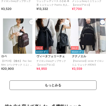
ナイロン2wayナップサック
リュック レディース 小さめ 本
メッシュ3wayミニリュック
革 ミニリュック Poetto 大人
【aroco/アロコ】
¥3,520
¥13,332
¥7,700
バッグ シンプル ミニ
SALE
SALE
¥200ｸｰﾎﾟﾝ
¥500ｸｰﾎﾟﾝ
ロペ
ヴィータフェリーチェ
ナナノエル
【E'POR】【撥水】 Pac Sac
ナイロン2wayナップサック
【Nananoel】vickie ナイロン
Mini（パックサック ミニ）
【aroco/アロコ】
ミニ リュック ARDM3
¥20,900
¥4,950
¥3,559
【26AW/新型】/一部WEB
もっとみる