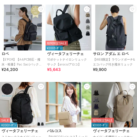
期間限定SALE
¥200ｸｰﾎﾟﾝ
ロペ
ヴィータフェリーチェ
サロン アダム エ ロペ
【E'POR】【A4/PC対応・撥
10ポケットナイロンリュック
【WEB限定】ラウンドポーチ&
水・軽量】Pac Sac(パックサ
サック【aroco/アロコ】
エコバッグ付き撥水リュック
¥24,200
¥5,643
¥9,900
ック)/累計15，000点販売・
SALE
期間限定SALE
¥200ｸｰﾎﾟﾝ
¥200ｸｰﾎﾟﾝ
ヴィータフェリーチェ
バルコス
ヴィータフェリーチェ
ユニセックスナイロンリュッ
【BARCOS/バルコス】シュリ
ナイロン多機能リュックサッ