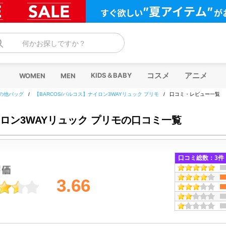
何かお探しですか？
コスメ
アニメ
KIDS＆BABY
WOMEN
MEN
の他バッグ
/
【BARCOS/バルコス】ナイロン3WAYリュック プリモ
/
口コミ・レビュー一覧
イロン3WAYリュック プリモの口コミ一覧
口コミ総数：
3
件
3.66