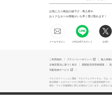
お気に入り商品の値下げ・再入荷や
おトクなセール情報がいち早く受け取れます！
メールマガジン
LINE公式アカウント
公式X
ご利用規約
プライバシーポリシー
個人情報
古物営業法に基づく表示
酒類販売管理者標識
高
宅配収納サービス
マルイのファッション通販「マルイウェブチャネル」では、
毎日開催！エポスカードのご利用でいつでも配送料無料です
場合・マルイ店舗価格と異なる場合がございます。お支払い