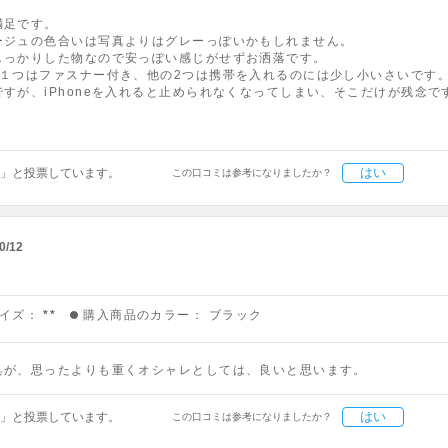
満足です。
ージュの色合いは写真よりはグレーっぽいかもしれません。
しっかりした物なので安っぽい感じがせずお洒落です。
、１つはファスナー付き、他の2つは携帯を入れるのには少し小いさいです
すが、iPhoneを入れると止められなくなってしまい、そこだけが残念で
はい
」と投票しています。
この口コミは参考になりましたか？
0/12
イズ：
**
購入商品のカラー：
ブラック
が、思ったよりも重くオシャレとしては、良いと思います。
はい
」と投票しています。
この口コミは参考になりましたか？