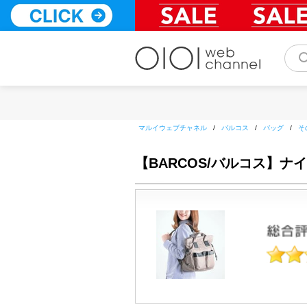
コ
ン
テ
ン
ツ
へ
ス
キ
ッ
マルイウェブチャネル
/
バルコス
/
バッグ
/
そ
プ
【BARCOS/バルコス】ナ