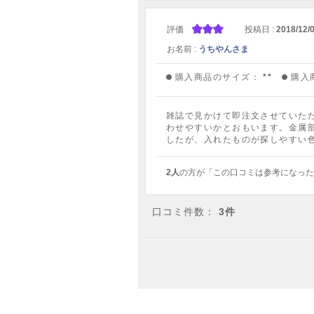
評価
投稿日 :
2018/12/
お名前 :
うちやんさま
購入商品のサイズ：
**
購入
雑誌で見かけて即注文させていた
わせやすいかとおもいます。金属
したが、入れたものが探しやすい
2人
の方が「この口コミは参考になった
口コミ件数：
3件