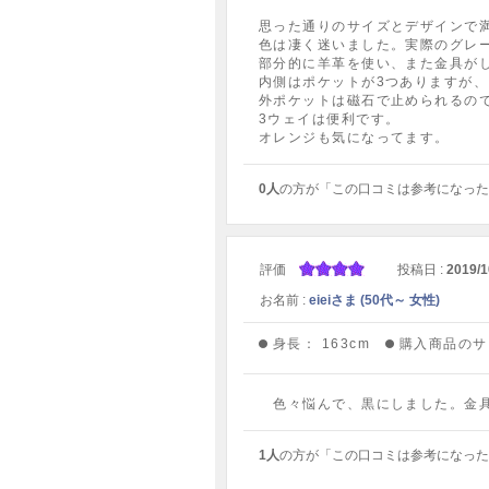
思った通りのサイズとデザインで
色は凄く迷いました。実際のグレ
部分的に羊革を使い、また金具が
内側はポケットが3つありますが
外ポケットは磁石で止められるので
3ウェイは便利です。
オレンジも気になってます。
0人
の方が「この口コミは参考になった
評価
投稿日 :
2019/1
お名前 :
eieiさま (50代～ 女性)
身長：
163cm
購入商品のサ
色々悩んで、黒にしました。金具
1人
の方が「この口コミは参考になった