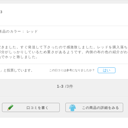
03
商品のカラー：
レッド
だきました。すぐ発送して下さったので感激致しました。レッドを購入落ち
部分がしっかりしているため重さがあるようです。内側の布の色の紹介がわ
色でホッと致しました。
はい
」と投票しています。
この口コミは参考になりましたか？
1-3
/3件
口コミを書く
この商品の詳細をみる