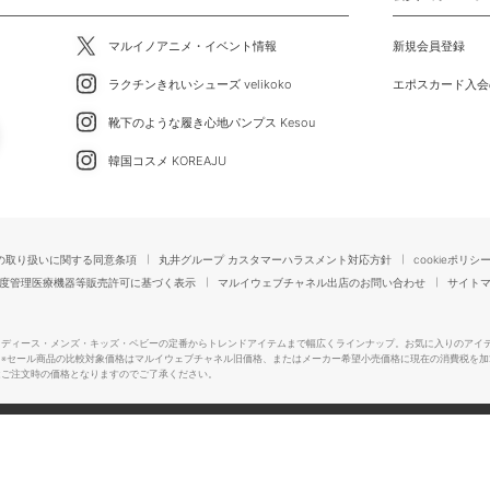
マルイノアニメ・イベント情報
新規会員登録
ラクチンきれいシューズ velikoko
エポスカード入会
靴下のような履き心地パンプス Kesou
韓国コスメ KOREAJU
の取り扱いに関する同意条項
丸井グループ カスタマーハラスメント対応方針
cookieポリシ
度管理医療機器等販売許可に基づく表示
マルイウェブチャネル出店のお問い合わせ
サイト
レディース・メンズ・キッズ・ベビーの定番からトレンドアイテムまで幅広くラインナップ。お気に入りのアイ
。
※セール商品の比較対象価格はマルイウェブチャネル旧価格、またはメーカー希望小売価格に現在の消費税を加
はご注文時の価格となりますのでご了承ください。