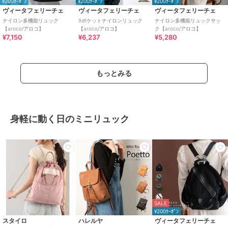
¥200ｸｰﾎﾟﾝ
¥200ｸｰﾎﾟﾝ
¥200ｸｰﾎﾟﾝ
ヴィータフェリーチェ
ヴィータフェリーチェ
ヴィータフェリーチェ
ナイロン多機能リュック
9ポケットナイロンリュック
ナイロン多機能リュックサッ
【aroco/アロコ】
【aroco/アロコ】
ク【aroco/アロコ】
¥7,150
¥6,237
¥5,280
もっとみる
身軽に動く日のミニリュック
SALE
¥200ｸｰﾎﾟﾝ
スタイロ
ハレルヤ
ヴィータフェリーチェ