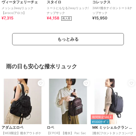
ヴィータフェリーチェ
スタイロ
コレックス
メッシュ3wayリュック
トートにもなる2wayリュック/
3WAY撥水ナイロントート&ナ
【aroco/アロコ】
ナップサック
ップサック
¥7,315
¥4,158
¥15,950
再入荷
もっとみる
雨の日も安心な撥水リュック
期間限定SALE
¥1000ｸｰﾎﾟﾝ
アダムエロペ
ロペ
MK ミッシェルクラン バッグ
【WEB限定】撥水アウトポケ
【E'POR】【撥水】 Pac Sac
[撥水]フロントタックコンパク