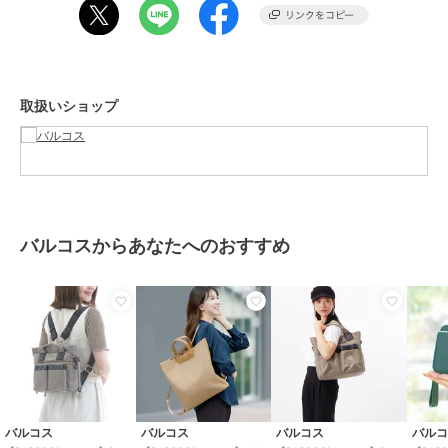
性別タイプ
レディース
バッグ
／
その他バッグ
カラー
レッド、ピンク、オレンジ、ネイ
ビー
取扱いショップ
サイズ
**
素材
本体：ナイロン 付属：山羊革
商品のお取り扱い方法
特徴
バッグ
本革
/
ナイロン
/
大(幅31～45cm
バルコスからあなたへのおすすめ
以下)
/
ファスナー式
/
その他出
し入れ
/
ライフスタイル
/
Ａ４
収納可
/
2WAY以上
その他バッグ
本革
/
ナイロン
/
大(幅31～45cm
以下)
/
ファスナー式
/
その他出
し入れ
/
ライフスタイル
/
Ａ４
収納可
/
2WAY以上
バルコス
バルコス
バルコス
バル