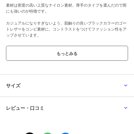
素材は密度の高い上質なナイロン素材。厚手のタイプを選んだので雨
にも強いのが特徴です。
カジュアルになりすぎないよう、肌触りの良いブラックカラーのゴー
トレザーをコンビ素材に。コントラストをつけてファッション性をア
ップさせています。
ハンドバッグ、ショルダーバッグ、リュックと3通りで持てるのが最
大のポイント。
いつでもどこでも大活躍間違いなしのバッグです。
[型番:BTV037]
サイズ
この商品は無料ギフトサービスの対象商品です
>>無料ギフトサービスについての詳細はこちら
レビュー・口コミ
ブランド
バルコス
ショップ
バルコス
商品カテゴリ
バッグ
／
その他バッグ