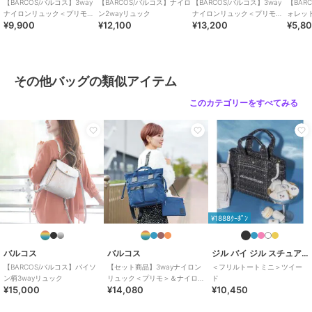
【BARCOS/バルコス】3way
【BARCOS/バルコス】ナイロ
【BARCOS/バルコス】3way
【BAR
ナイロンリュック＜プリモミ
ン2wayリュック
ナイロンリュック＜プリモグ
ォレッ
¥9,900
¥12,100
¥13,200
¥5,8
ニ＞
ランデ＞
ピッコ
その他バッグの類似アイテム
このカテゴリーをすべてみる
¥1888ｸｰﾎﾟﾝ
バルコス
バルコス
ジル バイ ジル スチュアート
【BARCOS/バルコス】パイソ
【セット商品】3wayナイロン
＜フリルトートミニ＞ツイー
ン柄3wayリュック
リュック＜プリモ＞＆ナイロ
ド
¥15,000
¥14,080
¥10,450
ンサコッシュ