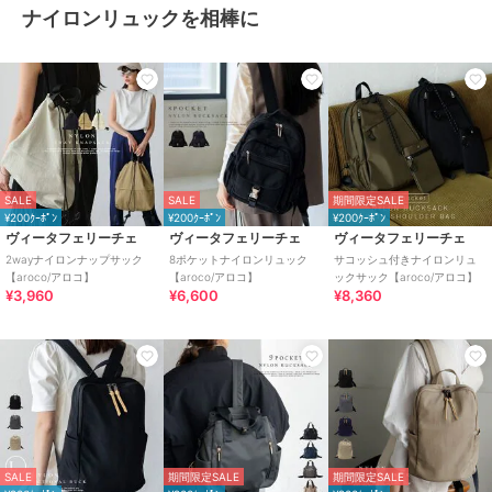
ナイロンリュックを相棒に
SALE
SALE
期間限定SALE
¥200ｸｰﾎﾟﾝ
¥200ｸｰﾎﾟﾝ
¥200ｸｰﾎﾟﾝ
ヴィータフェリーチェ
ヴィータフェリーチェ
ヴィータフェリーチェ
2wayナイロンナップサック
8ポケットナイロンリュック
サコッシュ付きナイロンリュ
【aroco/アロコ】
【aroco/アロコ】
ックサック【aroco/アロコ】
¥3,960
¥6,600
¥8,360
SALE
期間限定SALE
期間限定SALE