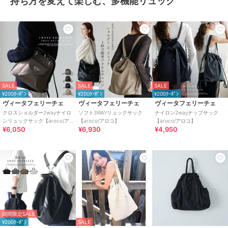
持ち方を変えて楽しむ、多機能リュック
SALE
SALE
SALE
¥200ｸｰﾎﾟﾝ
¥200ｸｰﾎﾟﾝ
¥200ｸｰﾎﾟﾝ
ヴィータフェリーチェ
ヴィータフェリーチェ
ヴィータフェリーチェ
クロスショルダー2wayナイロ
ソフト3WAYリュックサック
ナイロン2wayナップサック
ンリュックサック【aroco/ア
【aroco/アロコ】
【aroco/アロコ】
¥6,050
¥6,930
¥4,950
ロコ】
期間限定SALE
¥200ｸｰﾎﾟﾝ
SALE