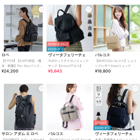
期間限定SALE
¥200ｸｰﾎﾟﾝ
ロペ
ヴィータフェリーチェ
バルコス
【E'POR】【A4/PC対応・撥
10ポケットナイロンリュック
【BARCOS/バルコス】シュリ
水・軽量】Pac Sac(パックサ
サック【aroco/アロコ】
ンクレザー2wayリュック
¥24,200
¥5,643
¥19,800
ック)/累計15，000点販売・
33%OFF
¥200ｸｰﾎﾟﾝ
サロン アダム エ ロペ
バルコス
ヴィータフェリーチェ
【WEB限定】ラウンドポーチ&
【BARCOS/バルコス】3wayナ
本革×高密度ナイロンミニリュ