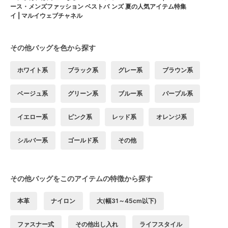
ース・メンズファッション ベストバ
ンズ 夏の人気アイテム特集
イ | マルイウェブチャネル
その他バッグを色から探す
ホワイト系
ブラック系
グレー系
ブラウン系
ベージュ系
グリーン系
ブルー系
パープル系
イエロー系
ピンク系
レッド系
オレンジ系
シルバー系
ゴールド系
その他
その他バッグをこのアイテムの特徴から探す
本革
ナイロン
大(幅31～45cm以下)
ファスナー式
その他出し入れ
ライフスタイル