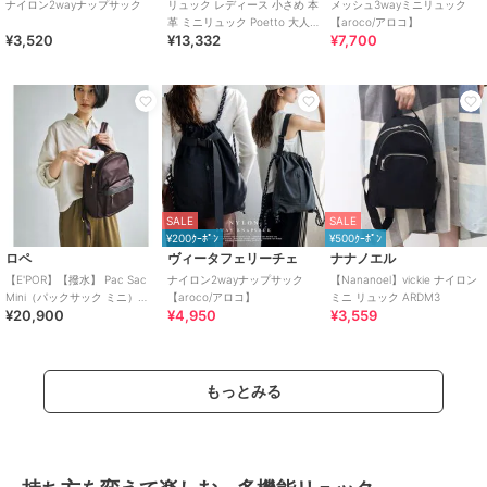
ナイロン2wayナップサック
リュック レディース 小さめ 本
メッシュ3wayミニリュック
革 ミニリュック Poetto 大人
【aroco/アロコ】
¥3,520
¥13,332
¥7,700
バッグ シンプル ミニ
SALE
SALE
¥200ｸｰﾎﾟﾝ
¥500ｸｰﾎﾟﾝ
ロペ
ヴィータフェリーチェ
ナナノエル
【E'POR】【撥水】 Pac Sac
ナイロン2wayナップサック
【Nananoel】vickie ナイロン
Mini（パックサック ミニ）
【aroco/アロコ】
ミニ リュック ARDM3
¥20,900
¥4,950
¥3,559
【26AW/新型】/一部WEB
もっとみる