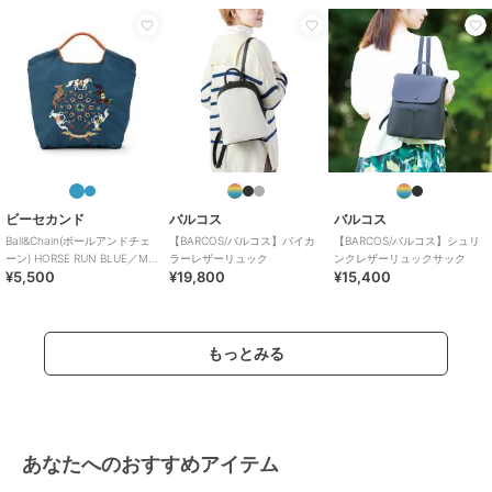
ビーセカンド
バルコス
バルコス
Ball&Chain(ボールアンドチェ
【BARCOS/バルコス】バイカ
【BARCOS/バルコス】シュリ
ーン) HORSE RUN BLUE／M
ラーレザーリュック
ンクレザーリュックサック
¥5,500
¥19,800
¥15,400
サイズ
もっとみる
あなたへのおすすめアイテム