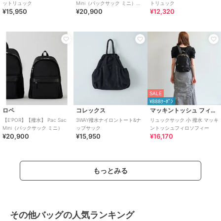
ットリュック
Mini（パックサック ミニ）
トリュック
¥15,950
¥20,900
¥12,320
【26AW/新型】/一部WEB
SALE
¥888ｸｰﾎﾟﾝ
ロペ
コレックス
マッキントッシュ フィロソフィー
【E'POR】【撥水】 Pac Sac
3WAY撥水ナイロントート&ナ
リュックサック 小 撥水 マッキ
Mini（パックサック ミニ）
ップサック
ントッシュフィロソフィー
¥20,900
¥15,950
¥16,170
もっとみる
その他バッグの人気ランキング