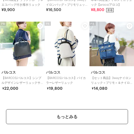
エコバッグ付き撥水リュック
イロンバッグ＜プリモリュッ
ック【aroco/アロコ】
¥9,900
¥16,500
¥8,800
ク＞口金タイプ
新着
PR
PR
PR
バルコス
バルコス
バルコス
【BARCOS/バルコス】シンプ
【BARCOS/バルコス】バイカ
【セット商品】3wayナイロン
ルデザインレザーリュックサ
ラーレザーリュック
リュック＜プリモ＞＆ナイロ
ック
ンサコッシュ
22,000
19,800
14,080
¥
¥
¥
もっとみる