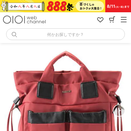
コ
ン
テ
ン
ツ
へ
何かお探しですか？
ス
キ
ッ
プ