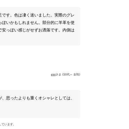
足です。色は凄く迷いました。実際のグレ
っぽいかもしれません。部分的に羊革を使
で安っぽい感じがせずお洒落です。内側は
eiei
さま (50代～ 女性)
、思ったよりも重くオシャレとしては、
しています。