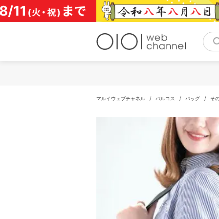
コ
ン
テ
ン
ツ
へ
ス
キ
ッ
プ
マルイウェブチャネル
/
バルコス
/
バッグ
/
そ