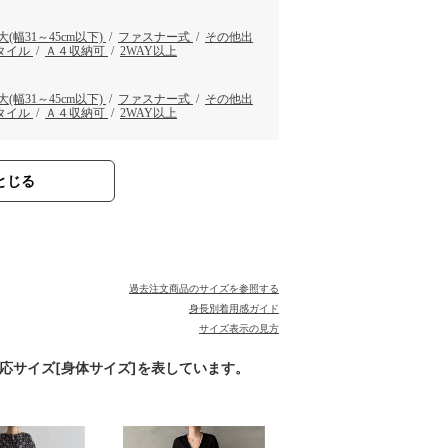
大(幅31～45cm以下)
/
ファスナー式
/
その他出
タイル
/
Ａ４収納可
/
2WAY以上
大(幅31～45cm以下)
/
ファスナー式
/
その他出
タイル
/
Ａ４収納可
/
2WAY以上
とじる
過去注文商品のサイズを参照する
身長別着用感ガイド
サイズ表示の見方
対応サイズ[身体サイズ]を表しています。