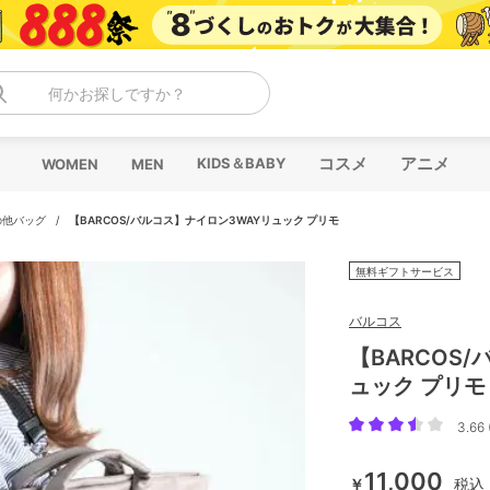
何かお探しですか？
コスメ
アニメ
KIDS＆BABY
WOMEN
MEN
の他バッグ
/
【BARCOS/バルコス】ナイロン3WAYリュック プリモ
無料ギフトサービス
バルコス
【BARCOS
ュック プリモ
3.66 
11,000
￥
税込