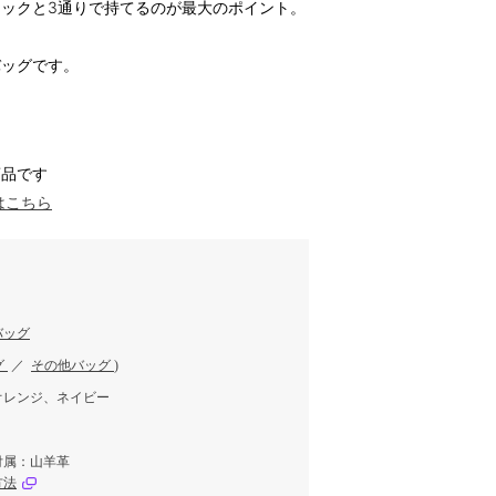
ックと3通りで持てるのが最大のポイント。
バッグです。
商品です
はこちら
バッグ
グ
／
その他バッグ
)
オレンジ、ネイビー
付属：山羊革
方法