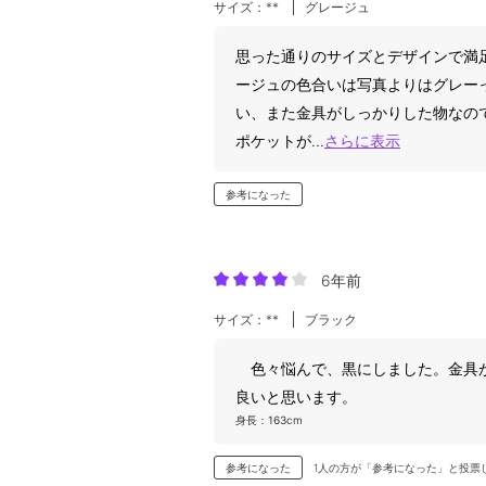
サイズ：**
グレージュ
思った通りのサイズとデザインで満
ージュの色合いは写真よりはグレー
い、また金具がしっかりした物なの
ポケットが
...
さらに表示
参考になった
6年前
サイズ：**
ブラック
色々悩んで、黒にしました。金具が
良いと思います。
身長：163cm
参考になった
1人の方が「参考になった」と投票