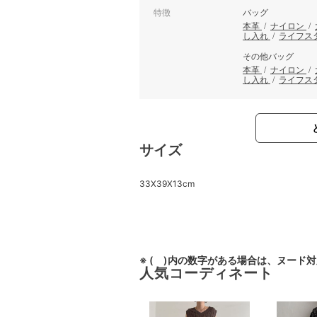
特徴
バッグ
本革
/
ナイロン
/
し入れ
/
ライフス
その他バッグ
本革
/
ナイロン
/
し入れ
/
ライフス
サイズ
33X39X13cm
※ ( )内の数字がある場合は、ヌード
人気コーディネート