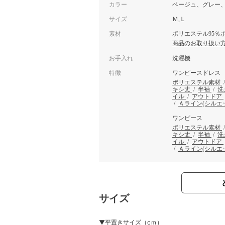
カラー
ベージュ、グレー
サイズ
Ｍ,Ｌ
素材
ポリエステル95％
商品のお取り扱い
お手入れ
洗濯機
特徴
ワンピースドレス
ポリエステル素材
キシ丈
/
半袖
/
洗
イル
/
アウトドア
/
Ａライン(シルエ
ワンピース
ポリエステル素材
キシ丈
/
半袖
/
洗
イル
/
アウトドア
/
Ａライン(シルエ
サイズ
▼平置きサイズ（cｍ）