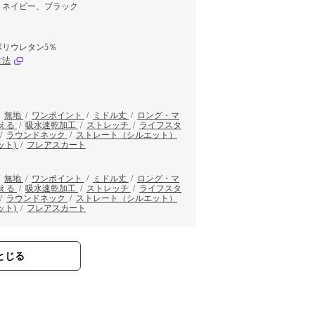
、ネイビー、ブラック
ポリウレタン5％
方法
/
無地
/
ワンポイント
/
ミドル丈
/
ロング・マ
える
/
吸水速乾加工
/
ストレッチ
/
ライフスタ
/
ラウンドネック
/
ストレート（シルエット）
ット)
/
フレアスカート
/
無地
/
ワンポイント
/
ミドル丈
/
ロング・マ
える
/
吸水速乾加工
/
ストレッチ
/
ライフスタ
/
ラウンドネック
/
ストレート（シルエット）
ット)
/
フレアスカート
とじる