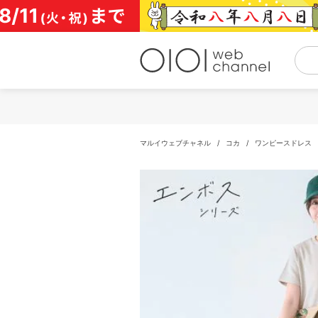
コ
ン
テ
ン
ツ
へ
ス
キ
ッ
プ
マルイウェブチャネル
/
コカ
/
ワンピースドレス