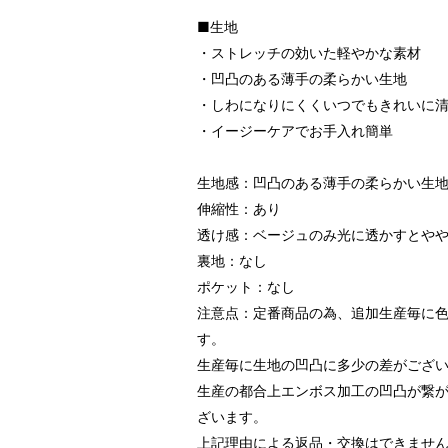
■生地
・ストレッチの効いた軽やかな素材
・凹凸のある薄手の柔らかい生地
・しわになりにくくいつでもきれいに
・イージーケアでお手入れ簡単
生地感：凹凸のある薄手の柔らかい生
伸縮性：あり
透け感：ベージュのみ光に透かすとや
裏地：なし
ポケット：なし
注意点：定番商品の為、追加生産毎に
す。
生産毎に生地の凹凸に多少の差がござ
生産の都合上エンボス加工の凹凸が繋
ざいます。
上記理由による返品・交換はできませ