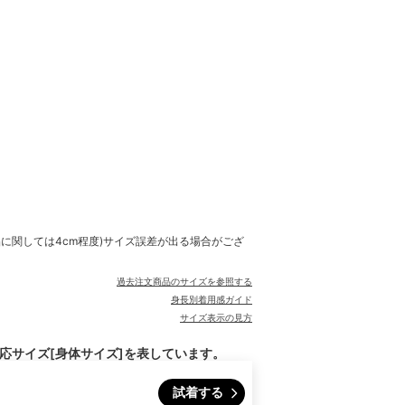
品に関しては4cm程度)サイズ誤差が出る場合がござ
過去注文商品のサイズを参照する
身長別着用感ガイド
サイズ表示の見方
対応サイズ[身体サイズ]を表しています。
試着する