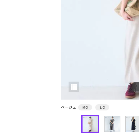
ベージュ
Ｍ
○
Ｌ
○