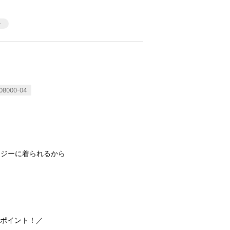
08000-04
ージーに着られるから
しポイント！／