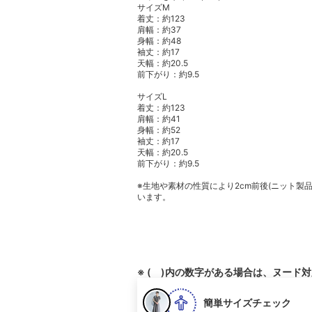
サイズM
着丈：約123
肩幅：約37
身幅：約48
袖丈：約17
天幅：約20.5
前下がり：約9.5
サイズL
着丈：約123
肩幅：約41
身幅：約52
袖丈：約17
天幅：約20.5
前下がり：約9.5
※生地や素材の性質により2cm前後(ニット製
います。
※ ( )内の数字がある場合は、ヌード
簡単サイズチェック