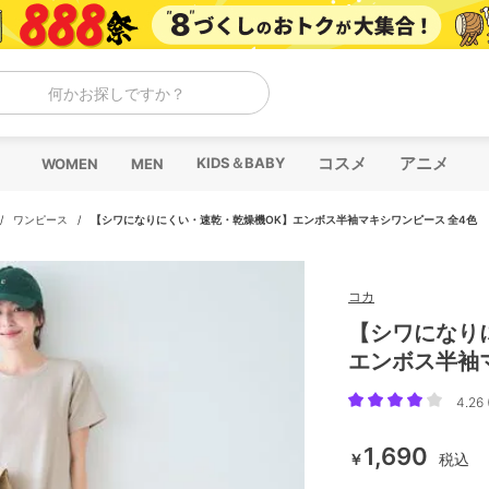
何かお探しですか？
コスメ
アニメ
KIDS＆BABY
WOMEN
MEN
/
ワンピース
/
【シワになりにくい・速乾・乾燥機OK】エンボス半袖マキシワンピース 全4色
コカ
【シワになり
エンボス半袖
4.26 
1,690
￥
税込