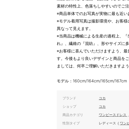
素材の特性上、色落ちしやすいのでご
※商品単体でのお写真が実物に最も近い
※モデル着用写真は撮影環境や、お客様
異なって見えます。
※当商品は機械による生産の過程上、『
れ』、繊維の『混紡』、形やサイズに
※お客様に喜んでいただけますよう、最
す。今後もより良いデザインと商品を
ましては、何卒ご理解いただきますよ
モデル：160cm/164cm/165cm/167cm
ブランド
コカ
ショップ
コカ
商品カテゴリ
ワンピースドレス
性別タイプ
レディース
(
ワン